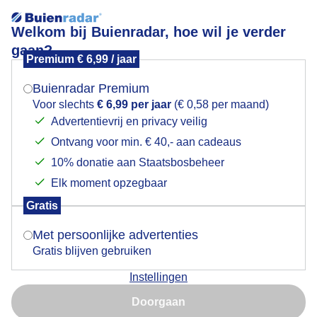
Welkom bij Buienradar, hoe wil je verder
gaan?
Premium € 6,99 / jaar
Mogen we je locatie gebruiken voor het
Foto’s Zwitserland, Meer van Genève.
weer?
Buienradar Premium
Voor slechts
€ 6,99 per jaar
(€ 0,58 per maand)
Advertentievrij en privacy veilig
Ontvang voor min. € 40,- aan cadeaus
Indien je hier nog geen akkoord op hebt gegeven,
verschijnt er zo een pop-up uit je browser waarin
10% donatie aan Staatsbosbeheer
deze toestemming gevraagd wordt.
Elk moment opzegbaar
Gratis
Is goed, toon de popup
Met persoonlijke advertenties
Gratis blijven gebruiken
Instellingen
Nu niet, misschien later
Door: Gijs Bastianen
Gemaakt: 12-06-2026, 30x bekeken
Doorgaan
Gebruik je Safari en wil je niet elke dag deze pop-up zien?