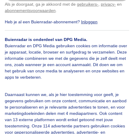
Als je doorgaat, ga je akkoord met de
gebruikers-
,
privacy-
en
Klik
hier
om dit aan te passen
abonnementsvoorwaarden
.
Heb je al een Buienradar-abonnement?
Inloggen
Bekijk slideshow
Buienradar is onderdeel van DPG Media.
Buienradar en DPG Media gebruiken cookies om informatie over
je apparaat, locatie, browser en surfgedrag te verzamelen. Deze
informatie combineren we met de gegevens die je zelf deelt met
ons, zoals wanneer je een account aanmaakt. Dit doen we om
Een moment geduld aub...
het gebruik van onze media te analyseren en onze websites en
apps te verbeteren.
Daarnaast kunnen we, als je hier toestemming voor geeft, je
gegevens gebruiken om onze content, communicatie en aanbod
te personaliseren en je relevante advertenties te tonen, en voor
Over Buienradar
marketingdoeleinden delen met 4 mediapartners. Ook content
van 13 externe platformen wordt enkel getoond met jouw
toestemming. Onze 114 advertentie partners gebruiken cookies
Bedrijfsgegevens
voor gepersonaliseerde advertenties, advertentie- en