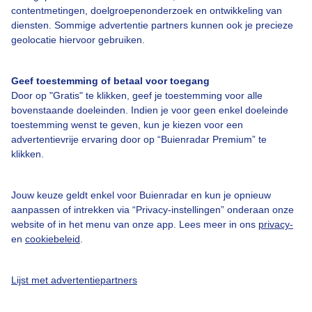
contentmetingen, doelgroepenonderzoek en ontwikkeling van
Veelgestelde vragen
diensten. Sommige advertentie partners kunnen ook je precieze
Contact
geolocatie hiervoor gebruiken.
Toegankelijkheid
Geef toestemming of betaal voor toegang
Gebruikersvoorwaarden
Door op "Gratis" te klikken, geef je toestemming voor alle
Adverteren
bovenstaande doeleinden. Indien je voor geen enkel doeleinde
toestemming wenst te geven, kun je kiezen voor een
Buienradar Team
advertentievrije ervaring door op “Buienradar Premium” te
klikken.
Privacy beleid
Cookie beleid
Jouw keuze geldt enkel voor Buienradar en kun je opnieuw
Privacy instellingen
aanpassen of intrekken via “Privacy-instellingen” onderaan onze
website of in het menu van onze app. Lees meer in ons
privacy-
Gratis weerdata
en
cookiebeleid
.
@BuienradarNL
Lijst met advertentiepartners
Buienradar
Buienradar