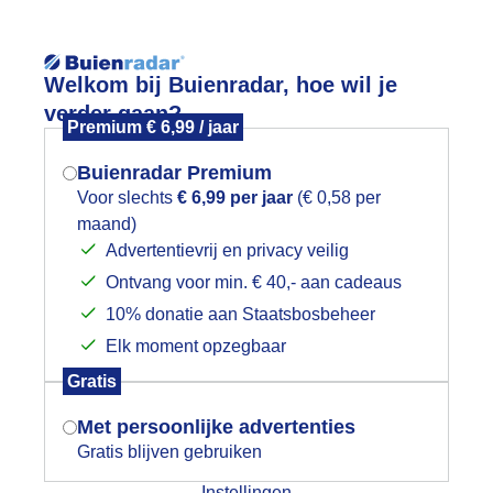
Reisinforma
Welkom bij Buienradar, hoe wil je
verder gaan?
Premium € 6,99 / jaar
Buienradar Premium
Voor slechts
€ 6,99 per jaar
(€ 0,58 per
wijd
Foto en video
Weerzine
maand)
Mogen we je locatie gebruiken voor
Advertentievrij en privacy veilig
het weer?
Zoeken in 
Ontvang voor min. € 40,- aan cadeaus
10% donatie aan Staatsbosbeheer
ieuwsgierige Schotse Hooglander
Elk moment opzegbaar
Indien je hier nog geen akkoord op hebt
Gratis
gegeven, verschijnt er zo een pop-up uit
je browser waarin deze toestemming
Met persoonlijke advertenties
gevraagd wordt.
Gratis blijven gebruiken
Instellingen