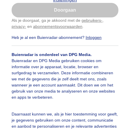
Is goed, toon de popup
Doorgaan
Nu niet, misschien later
Als je doorgaat, ga je akkoord met de
gebruikers-
,
privacy-
en
abonnementsvoorwaarden
.
Gebruik je Safari en wil je niet elke dag deze pop-up
zien?
Heb je al een Buienradar-abonnement?
Inloggen
Klik
hier
om dit aan te passen
Buienradar is onderdeel van DPG Media.
Buienradar en DPG Media gebruiken cookies om
informatie over je apparaat, locatie, browser en
surfgedrag te verzamelen. Deze informatie combineren
we met de gegevens die je zelf deelt met ons, zoals
wanneer je een account aanmaakt. Dit doen we om het
let
gebruik van onze media te analyseren en onze websites
en apps te verbeteren.
r: Jan Simmes
Gemaakt: 12-06-2026, 102x bekeken
on
Wolken
Dieren
Daarnaast kunnen we, als je hier toestemming voor geeft,
je gegevens gebruiken om onze content, communicatie
en aanbod te personaliseren en je relevante advertenties