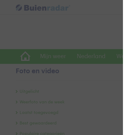
Mijn weer
Nederland
Wereld
Foto en video
N
Uitgelicht
Weerfoto van de week
Laatst toegevoegd
Best gewaardeerd
Populaire categorieën