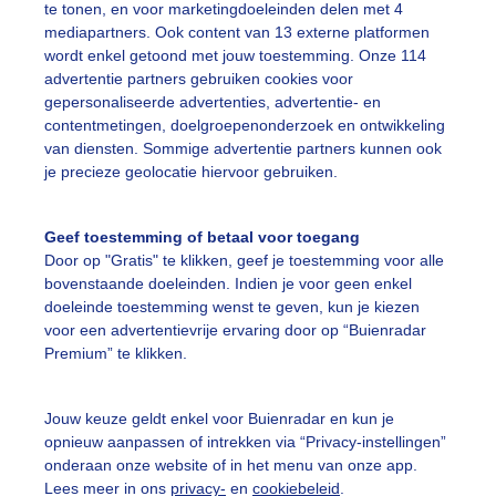
te tonen, en voor marketingdoeleinden delen met 4
ekijk slideshow
mediapartners. Ook content van 13 externe platformen
wordt enkel getoond met jouw toestemming. Onze 114
advertentie partners gebruiken cookies voor
gepersonaliseerde advertenties, advertentie- en
contentmetingen, doelgroepenonderzoek en ontwikkeling
van diensten. Sommige advertentie partners kunnen ook
Een moment geduld
je precieze geolocatie hiervoor gebruiken.
Geef toestemming of betaal voor toegang
Door op "Gratis" te klikken, geef je toestemming voor alle
uienradar
Mijn weer
bovenstaande doeleinden. Indien je voor geen enkel
doeleinde toestemming wenst te geven, kun je kiezen
fsgegevens
De Bilt
voor een advertentievrije ervaring door op “Buienradar
Premium” te klikken.
stelde vragen
t
Jouw keuze geldt enkel voor Buienradar en kun je
elijkheid
opnieuw aanpassen of intrekken via “Privacy-instellingen”
onderaan onze website of in het menu van onze app.
kersvoorwaarden
Lees meer in ons
privacy-
en
cookiebeleid
.