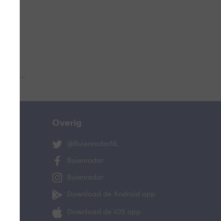
 aub...
Overig
@BuienradarNL
Buienradar
Buienradar
Download de Android app
Download de iOS app