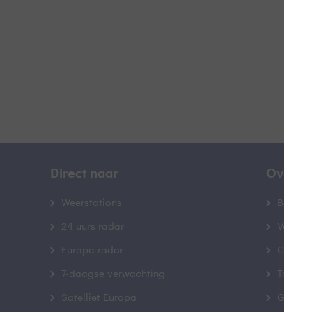
B
Direct naar
Over B
Weerstations
Bedrij
24 uurs radar
Veelge
Europa radar
Contac
7-daagse verwachting
Toegank
Satelliet Europa
Gebrui