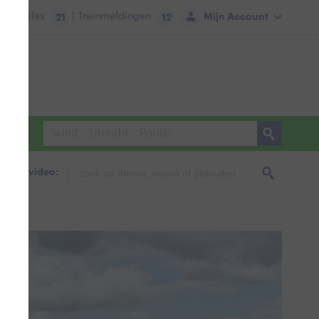
tie:
Files
| Treinmeldingen
Mijn Account
21
12
foto & video: