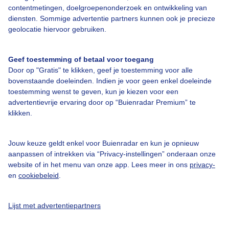
Bedrijfsgegevens
contentmetingen, doelgroepenonderzoek en ontwikkeling van
diensten. Sommige advertentie partners kunnen ook je precieze
Veelgestelde vragen
geolocatie hiervoor gebruiken.
Contact
Toegankelijkheid
Geef toestemming of betaal voor toegang
Door op "Gratis" te klikken, geef je toestemming voor alle
Gebruikersvoorwaarden
bovenstaande doeleinden. Indien je voor geen enkel doeleinde
Adverteren
toestemming wenst te geven, kun je kiezen voor een
advertentievrije ervaring door op “Buienradar Premium” te
Buienradar Team
klikken.
Privacy beleid
Cookie beleid
Jouw keuze geldt enkel voor Buienradar en kun je opnieuw
aanpassen of intrekken via “Privacy-instellingen” onderaan onze
Privacy instellingen
website of in het menu van onze app. Lees meer in ons
privacy-
en
cookiebeleid
.
Gratis weerdata
@BuienradarNL
Lijst met advertentiepartners
Buienradar