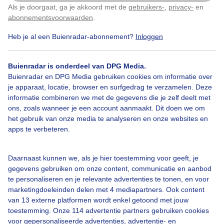
Als je doorgaat, ga je akkoord met de
gebruikers-
,
privacy-
en
Klik
hier
om dit aan te passen
abonnementsvoorwaarden
.
Heb je al een Buienradar-abonnement?
Inloggen
Bekijk slideshow
Buienradar is onderdeel van DPG Media.
Buienradar en DPG Media gebruiken cookies om informatie over
je apparaat, locatie, browser en surfgedrag te verzamelen. Deze
informatie combineren we met de gegevens die je zelf deelt met
ons, zoals wanneer je een account aanmaakt. Dit doen we om
het gebruik van onze media te analyseren en onze websites en
Een moment geduld aub...
apps te verbeteren.
Daarnaast kunnen we, als je hier toestemming voor geeft, je
gegevens gebruiken om onze content, communicatie en aanbod
te personaliseren en je relevante advertenties te tonen, en voor
marketingdoeleinden delen met 4 mediapartners. Ook content
Over Buienradar
van 13 externe platformen wordt enkel getoond met jouw
toestemming. Onze 114 advertentie partners gebruiken cookies
voor gepersonaliseerde advertenties, advertentie- en