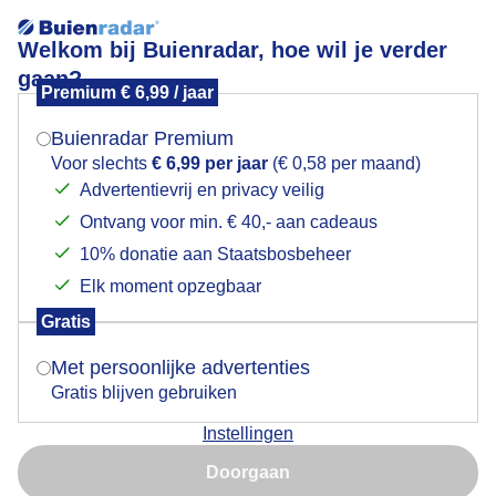
Welkom bij Buienradar, hoe wil je verder
gaan?
Premium € 6,99 / jaar
Mogen we je locatie gebruiken voor het
Opklaringen met wolken en zon.
weer?
Buienradar Premium
Voor slechts
€ 6,99 per jaar
(€ 0,58 per maand)
Advertentievrij en privacy veilig
Ontvang voor min. € 40,- aan cadeaus
Indien je hier nog geen akkoord op hebt gegeven,
verschijnt er zo een pop-up uit je browser waarin
10% donatie aan Staatsbosbeheer
deze toestemming gevraagd wordt.
Elk moment opzegbaar
Gratis
Is goed, toon de popup
Met persoonlijke advertenties
Gratis blijven gebruiken
Instellingen
Nu niet, misschien later
Door: Adri Joosse
Gemaakt: 12-06-2026, 43x bekeken
Doorgaan
Gebruik je Safari en wil je niet elke dag deze pop-up zien?