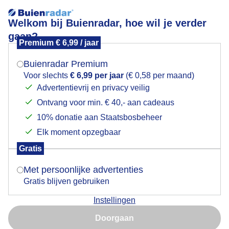
Welkom bij Buienradar, hoe wil je verder
gaan?
Premium € 6,99 / jaar
Mogen we je locatie gebruiken voor het
Brede opklaringen
weer?
Buienradar Premium
Voor slechts
€ 6,99 per jaar
(€ 0,58 per maand)
Advertentievrij en privacy veilig
Ontvang voor min. € 40,- aan cadeaus
Indien je hier nog geen akkoord op hebt gegeven,
verschijnt er zo een pop-up uit je browser waarin
10% donatie aan Staatsbosbeheer
deze toestemming gevraagd wordt.
Elk moment opzegbaar
Gratis
Is goed, toon de popup
Met persoonlijke advertenties
Gratis blijven gebruiken
Instellingen
Nu niet, misschien later
Door: Janneke Middendorp
Gemaakt: 12-06-2026, 38x bekeken
Doorgaan
Gebruik je Safari en wil je niet elke dag deze pop-up zien?