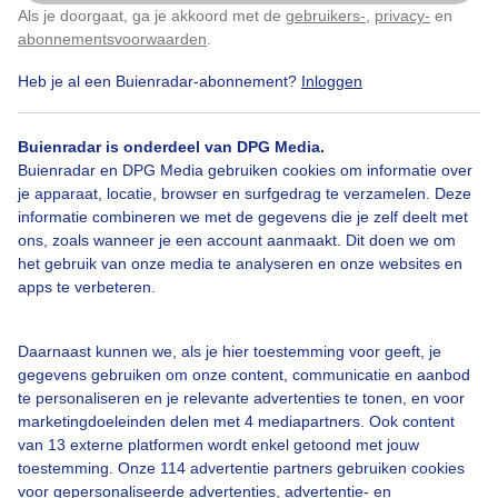
Als je doorgaat, ga je akkoord met de
gebruikers-
,
privacy-
en
Klik
hier
om dit aan te passen
abonnementsvoorwaarden
.
Heb je al een Buienradar-abonnement?
Inloggen
Bekijk slideshow
Buienradar is onderdeel van DPG Media.
Buienradar en DPG Media gebruiken cookies om informatie over
je apparaat, locatie, browser en surfgedrag te verzamelen. Deze
informatie combineren we met de gegevens die je zelf deelt met
ons, zoals wanneer je een account aanmaakt. Dit doen we om
Een moment geduld aub...
het gebruik van onze media te analyseren en onze websites en
apps te verbeteren.
Daarnaast kunnen we, als je hier toestemming voor geeft, je
gegevens gebruiken om onze content, communicatie en aanbod
te personaliseren en je relevante advertenties te tonen, en voor
Over Buienradar
marketingdoeleinden delen met 4 mediapartners. Ook content
van 13 externe platformen wordt enkel getoond met jouw
toestemming. Onze 114 advertentie partners gebruiken cookies
Bedrijfsgegevens
voor gepersonaliseerde advertenties, advertentie- en