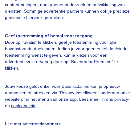
contentmetingen, doelgroepenonderzoek en ontwikkeling van
Veelgestelde vragen
diensten. Sommige advertentie partners kunnen ook je precieze
Contact
geolocatie hiervoor gebruiken.
Toegankelijkheid
Geef toestemming of betaal voor toegang
Gebruikersvoorwaarden
Door op "Gratis" te klikken, geef je toestemming voor alle
Adverteren
bovenstaande doeleinden. Indien je voor geen enkel doeleinde
toestemming wenst te geven, kun je kiezen voor een
Buienradar Team
advertentievrije ervaring door op “Buienradar Premium” te
klikken.
Privacy beleid
Cookie beleid
Jouw keuze geldt enkel voor Buienradar en kun je opnieuw
Privacy instellingen
aanpassen of intrekken via “Privacy-instellingen” onderaan onze
website of in het menu van onze app. Lees meer in ons
privacy-
Gratis weerdata
en
cookiebeleid
.
@BuienradarNL
Lijst met advertentiepartners
Buienradar
Buienradar