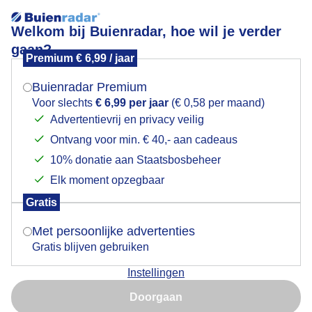
Welkom bij Buienradar, hoe wil je verder
gaan?
Premium € 6,99 / jaar
Mogen we je locatie gebruiken voor het
marigkrachtigewind
weer?
Buienradar Premium
Voor slechts
€ 6,99 per jaar
(€ 0,58 per maand)
Advertentievrij en privacy veilig
Ontvang voor min. € 40,- aan cadeaus
Indien je hier nog geen akkoord op hebt gegeven,
verschijnt er zo een pop-up uit je browser waarin
10% donatie aan Staatsbosbeheer
Een moment geduld aub...
deze toestemming gevraagd wordt.
Elk moment opzegbaar
Populaire categorieën
Gratis
Is goed, toon de popup
Met persoonlijke advertenties
Lente
Gratis blijven gebruiken
Zomer
Instellingen
Herfst
Nu niet, misschien later
Doorgaan
Gebruik je Safari en wil je niet elke dag deze pop-up zien?