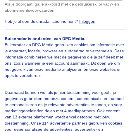
Als je doorgaat, ga je akkoord met de
gebruikers-
,
privacy-
en
Klik
hier
om dit aan te passen
abonnementsvoorwaarden
.
Heb je al een Buienradar-abonnement?
Inloggen
Over Buienradar
Buienradar is onderdeel van DPG Media.
Bedrijfsgegevens
Buienradar en DPG Media gebruiken cookies om informatie over
Veelgestelde vragen
je apparaat, locatie, browser en surfgedrag te verzamelen. Deze
informatie combineren we met de gegevens die je zelf deelt met
Contact
ons, zoals wanneer je een account aanmaakt. Dit doen we om
het gebruik van onze media te analyseren en onze websites en
Toegankelijkheid
apps te verbeteren.
Gebruikersvoorwaarden
Adverteren
Daarnaast kunnen we, als je hier toestemming voor geeft, je
gegevens gebruiken om onze content, communicatie en aanbod
Buienradar Team
te personaliseren en je relevante advertenties te tonen, en voor
Privacy beleid
marketingdoeleinden delen met 4 mediapartners. Ook content
van 13 externe platformen wordt enkel getoond met jouw
Cookie beleid
toestemming. Onze 114 advertentie partners gebruiken cookies
voor gepersonaliseerde advertenties, advertentie- en
Privacy instellingen