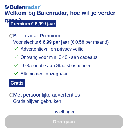
Welkom bij Buienradar, hoe wil je verder
gaan?
Premium € 6,99 / jaar
Mogen we je locatie gebruiken voor het
lesy
weer?
Buienradar Premium
Voor slechts
€ 6,99 per jaar
(€ 0,58 per maand)
Advertentievrij en privacy veilig
Ontvang voor min. € 40,- aan cadeaus
Indien je hier nog geen akkoord op hebt gegeven,
verschijnt er zo een pop-up uit je browser waarin
10% donatie aan Staatsbosbeheer
Een moment geduld aub...
deze toestemming gevraagd wordt.
Elk moment opzegbaar
Populaire categorieën
Gratis
Is goed, toon de popup
Met persoonlijke advertenties
Lente
Gratis blijven gebruiken
Zomer
Instellingen
Herfst
Nu niet, misschien later
Doorgaan
Gebruik je Safari en wil je niet elke dag deze pop-up zien?