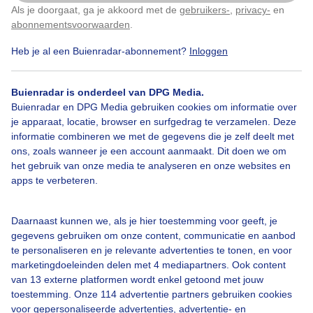
Als je doorgaat, ga je akkoord met de
gebruikers-
,
privacy-
en
Klik
hier
om dit aan te passen
abonnementsvoorwaarden
.
Heb je al een Buienradar-abonnement?
Inloggen
Over Buienradar
Buienradar is onderdeel van DPG Media.
Bedrijfsgegevens
Buienradar en DPG Media gebruiken cookies om informatie over
Veelgestelde vragen
je apparaat, locatie, browser en surfgedrag te verzamelen. Deze
informatie combineren we met de gegevens die je zelf deelt met
Contact
ons, zoals wanneer je een account aanmaakt. Dit doen we om
het gebruik van onze media te analyseren en onze websites en
Toegankelijkheid
apps te verbeteren.
Gebruikersvoorwaarden
Adverteren
Daarnaast kunnen we, als je hier toestemming voor geeft, je
gegevens gebruiken om onze content, communicatie en aanbod
Buienradar Team
te personaliseren en je relevante advertenties te tonen, en voor
Privacy beleid
marketingdoeleinden delen met 4 mediapartners. Ook content
van 13 externe platformen wordt enkel getoond met jouw
Cookie beleid
toestemming. Onze 114 advertentie partners gebruiken cookies
voor gepersonaliseerde advertenties, advertentie- en
Privacy instellingen