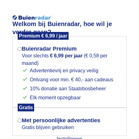
Reisinforma
Welkom bij Buienradar, hoe wil je
verder gaan?
Premium € 6,99 / jaar
Buienradar Premium
Voor slechts
€ 6,99 per jaar
(€ 0,58 per
wijd
Foto en video
Weerzine
maand)
Mogen we je locatie gebruiken voor
Advertentievrij en privacy veilig
het weer?
Zoeken in foto & video:
Ontvang voor min. € 40,- aan cadeaus
10% donatie aan Staatsbosbeheer
foto's of video's gevonden.
Elk moment opzegbaar
Indien je hier nog geen akkoord op hebt
Gratis
gegeven, verschijnt er zo een pop-up uit
je browser waarin deze toestemming
Met persoonlijke advertenties
gevraagd wordt.
Gratis blijven gebruiken
Een moment geduld aub...
Instellingen