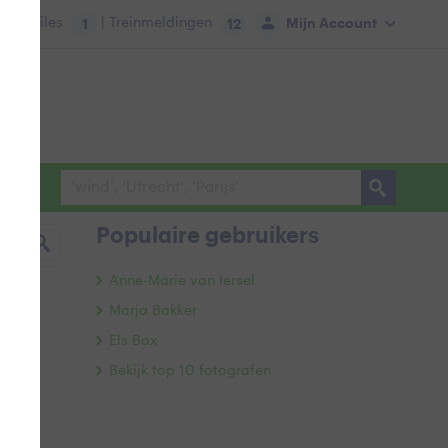
tie:
Files
| Treinmeldingen
Mijn Account
1
12
Populaire gebruikers
Anne-Marie van Iersel
Marja Bakker
Els Bax
Bekijk top 10 fotografen