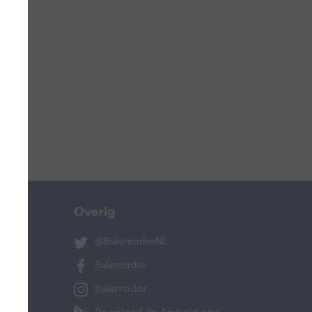
ucht
n
lo
Overig
@BuienradarNL
Buienradar
and
Buienradar