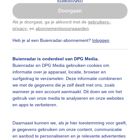
Is goed, toon de popup
Doorgaan
categorieën
Nu niet, misschien later
Als je doorgaat, ga je akkoord met de
gebruikers-
,
auwelucht
##terras
#bewolking
#bewolkt
#blauwel
privacy-
en
abonnementsvoorwaarden
.
Gebruik je Safari en wil je niet elke dag deze pop-up
zien?
oemen
#boten
#camping
#coderoze
#donkerewolke
Heb je al een Buienradar-abonnement?
Inloggen
Klik
hier
om dit aan te passen
oogte
#duinen
#fietser
#fietsers
#grondmist
#ha
Buienradar is onderdeel van DPG Media.
Buienradar en DPG Media gebruiken cookies om
 alle categorieën
te
#hittegolf
#kinderen
#kiters
#kurkdroog
informatie over je apparaat, locatie, browser en
surfgedrag te verzamelen. Deze informatie combineren
vendestandbeelden
#maan
#mensen
#mist
#molen
we met de gegevens die je zelf deelt met ons, zoals
wanneer je een account aanmaakt. Dit doen we om het
uienradar
Mijn weer
uur
#opklaringen
#paraplu
#parasol
#regenboog
gebruik van onze media te analyseren en onze websites
en apps te verbeteren.
fsgegevens
De Bilt
enbui
#regenwolken
#schilders
#sluierbewolking
stelde vragen
Daarnaast kunnen we, als je hier toestemming voor geeft,
pelwolkjes
#strakblauwe_lucht
#strakblauwelucht
#str
je gegevens gebruiken om onze content, communicatie
t
en aanbod te personaliseren en je relevante advertenties