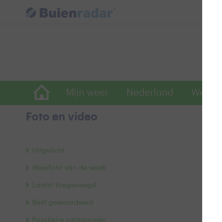
Mijn weer
Nederland
Wereld
Foto en video
Geen 
Uitgelicht
Weerfoto van de week
Laatst toegevoegd
Best gewaardeerd
Populaire categorieën