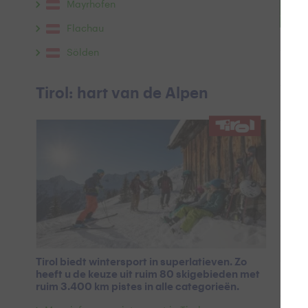
Mayrhofen
Flachau
Popu
Sölden
Tirol: hart van de Alpen
Tirol biedt wintersport in superlatieven. Zo
heeft u de keuze uit ruim 80 skigebieden met
ruim 3.400 km pistes in alle categorieën.