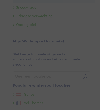
+
−
Sneeuwradar
7-daagse verwachting
Wettergipfel
Mijn Wintersport locatie(s)
Stel hier je favoriete skigebied of
wintersportplaats in en bekijk de actuele
skicondities.
Populaire wintersport locaties
Gerlos
Val Thorens