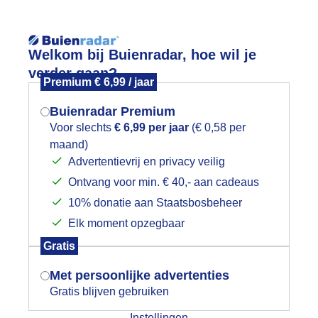
Reisinforma
Welkom bij Buienradar, hoe wil je
verder gaan?
Premium € 6,99 / jaar
Buienradar Premium
Voor slechts
€ 6,99 per jaar
(€ 0,58 per
wijd
Foto en video
Weerzine
maand)
Mogen we je locatie gebruiken voor
Advertentievrij en privacy veilig
het weer?
Ontvang voor min. € 40,- aan cadeaus
10% donatie aan Staatsbosbeheer
bcams Oostenrijk
Elk moment opzegbaar
ms in een plaats of skigebied in Oostenrijk
Indien je hier nog geen akkoord op hebt
Gratis
gegeven, verschijnt er zo een pop-up uit
je browser waarin deze toestemming
Met persoonlijke advertenties
gevraagd wordt.
Gratis blijven gebruiken
Instellingen