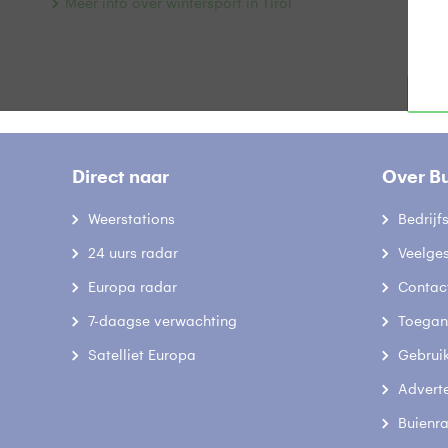
Meer info over wintersport in Tirol
Ga 
Direct naar
Over B
Weerstations
Bedrij
24 uurs radar
Veelge
Europa radar
Contac
7-daagse verwachting
Toegank
Satelliet Europa
Gebrui
Advert
Buienr