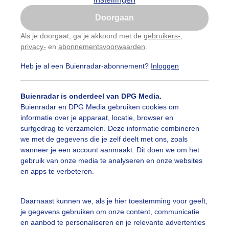
Is goed, toon de popup
Doorgaan
Nu niet, misschien later
Als je doorgaat, ga je akkoord met de
gebruikers-
,
privacy-
en
abonnementsvoorwaarden
.
Gebruik je Safari en wil je niet elke dag deze pop-up
zien?
Heb je al een Buienradar-abonnement?
Inloggen
Klik
hier
om dit aan te passen
Buienradar is onderdeel van DPG Media.
Buienradar en DPG Media gebruiken cookies om
informatie over je apparaat, locatie, browser en
surfgedrag te verzamelen. Deze informatie combineren
we met de gegevens die je zelf deelt met ons, zoals
wanneer je een account aanmaakt. Dit doen we om het
gebruik van onze media te analyseren en onze websites
en apps te verbeteren.
Daarnaast kunnen we, als je hier toestemming voor geeft,
je gegevens gebruiken om onze content, communicatie
en aanbod te personaliseren en je relevante advertenties