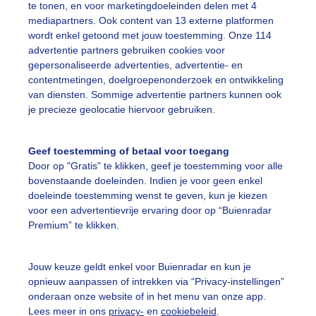
te tonen, en voor marketingdoeleinden delen met 4
mediapartners. Ook content van 13 externe platformen
laire webcams in Oostenrijk
wordt enkel getoond met jouw toestemming. Onze 114
advertentie partners gebruiken cookies voor
gepersonaliseerde advertenties, advertentie- en
Fiss
Bekijk we
contentmetingen, doelgroepenonderzoek en ontwikkeling
van diensten. Sommige advertentie partners kunnen ook
Fügen
Bekijk we
je precieze geolocatie hiervoor gebruiken.
Gerlos
Bekijk we
Geef toestemming of betaal voor toegang
Door op "Gratis" te klikken, geef je toestemming voor alle
Innsbruck
Bekijk we
bovenstaande doeleinden. Indien je voor geen enkel
doeleinde toestemming wenst te geven, kun je kiezen
voor een advertentievrije ervaring door op “Buienradar
Kaprun
Bekijk we
Premium” te klikken.
Mayrhofen
Bekijk we
Jouw keuze geldt enkel voor Buienradar en kun je
opnieuw aanpassen of intrekken via “Privacy-instellingen”
Sölden
Bekijk we
onderaan onze website of in het menu van onze app.
Lees meer in ons
privacy-
en
cookiebeleid
.