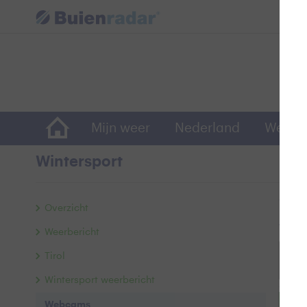
Mijn weer
Nederland
Wereld
Wintersport
We
Overzicht
Webca
Weerbericht
Tirol
Wintersport weerbericht
Webcams