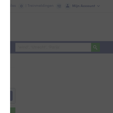
tie:
Files
| Treinmeldingen
Mijn Account
0
12