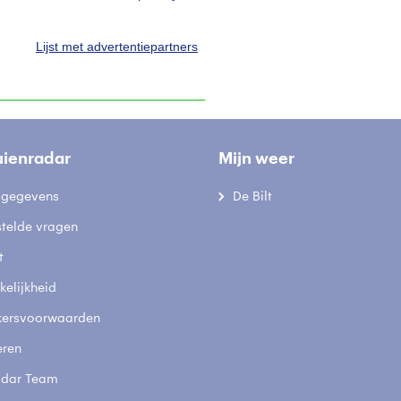
Zell am See
Bekijk we
Lijst met advertentiepartners
terug naar webcam overzicht
uienradar
Mijn weer
fsgegevens
De Bilt
stelde vragen
t
elijkheid
kersvoorwaarden
eren
adar Team