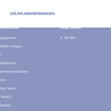
Lijst met advertentiepartners
uienradar
Mijn weer
fsgegevens
De Bilt
stelde vragen
t
elijkheid
kersvoorwaarden
eren
adar Team
 beleid
 beleid