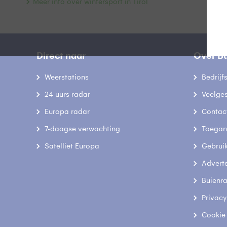
Meer info over wintersport in Tirol
Direct naar
Over B
Weerstations
Bedrij
24 uurs radar
Veelge
Europa radar
Contac
7-daagse verwachting
Toegank
Satelliet Europa
Gebrui
Advert
Buienr
Privacy
Cookie