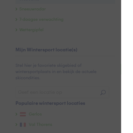
Sneeuwradar
7-daagse verwachting
Wettergipfel
Mijn Wintersport locatie(s)
Stel hier je favoriete skigebied of
Ga 
wintersportplaats in en bekijk de actuele
skicondities.
Populaire wintersport locaties
Gerlos
Val Thorens