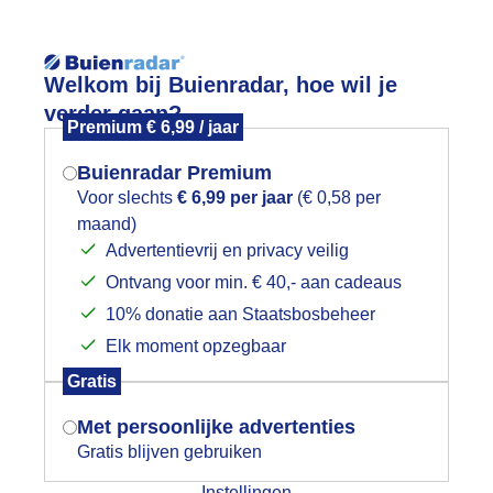
Reisinforma
Welkom bij Buienradar, hoe wil je
verder gaan?
Premium € 6,99 / jaar
Buienradar Premium
Voor slechts
€ 6,99 per jaar
(€ 0,58 per
wijd
Foto en video
Weerzine
maand)
Mogen we je locatie gebruiken voor
Advertentievrij en privacy veilig
het weer?
Ontvang voor min. € 40,- aan cadeaus
10% donatie aan Staatsbosbeheer
cams Zillertal Tirol Mayrhofen
Elk moment opzegbaar
Indien je hier nog geen akkoord op hebt
Gratis
gegeven, verschijnt er zo een pop-up uit
je browser waarin deze toestemming
Met persoonlijke advertenties
gevraagd wordt.
Gratis blijven gebruiken
Instellingen