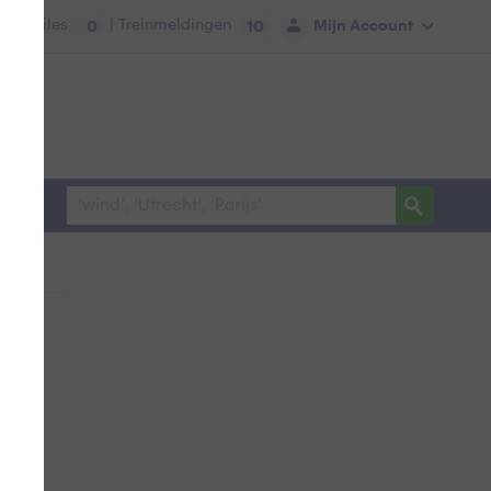
tie:
Files
| Treinmeldingen
Mijn Account
0
10