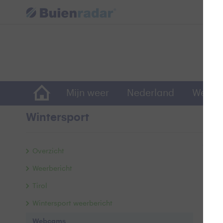
Mijn weer
Nederland
Wereld
Wintersport
Web
Overzicht
Weerbericht
Tirol
Wintersport weerbericht
Webcams