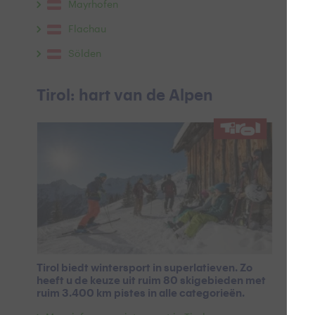
Mayrhofen
Flachau
Sölden
Tirol: hart van de Alpen
Tirol biedt wintersport in superlatieven. Zo
heeft u de keuze uit ruim 80 skigebieden met
ruim 3.400 km pistes in alle categorieën.