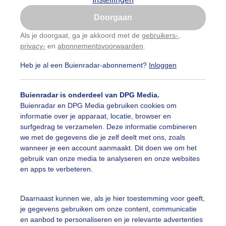
Is goed, toon de popup
Doorgaan
Nu niet, misschien later
Als je doorgaat, ga je akkoord met de
gebruikers-
,
privacy-
en
abonnementsvoorwaarden
.
Gebruik je Safari en wil je niet elke dag deze pop-up
zien?
Heb je al een Buienradar-abonnement?
Inloggen
Klik
hier
om dit aan te passen
Buienradar is onderdeel van DPG Media.
Buienradar en DPG Media gebruiken cookies om
informatie over je apparaat, locatie, browser en
terug
surfgedrag te verzamelen. Deze informatie combineren
we met de gegevens die je zelf deelt met ons, zoals
wanneer je een account aanmaakt. Dit doen we om het
gebruik van onze media te analyseren en onze websites
en apps te verbeteren.
Daarnaast kunnen we, als je hier toestemming voor geeft,
je gegevens gebruiken om onze content, communicatie
en aanbod te personaliseren en je relevante advertenties