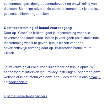
contentmetingen, doelgroepenonderzoek en ontwikkeling van
diensten. Sommige advertentie partners kunnen ook je precieze
Nederlandse satellietbeelden
geolocatie hiervoor gebruiken.
Geef toestemming of betaal voor toegang
Door op "Gratis" te klikken, geef je toestemming voor alle
bovenstaande doeleinden. Indien je voor geen enkel doeleinde
toestemming wenst te geven, kun je kiezen voor een
Over Buienradar
advertentievrije ervaring door op “Buienradar Premium” te
klikken.
Bedrijfsgegevens
Jouw keuze geldt enkel voor Buienradar en kun je opnieuw
Veelgestelde vragen
aanpassen of intrekken via “Privacy-instellingen” onderaan onze
Contact
website of in het menu van onze app. Lees meer in ons
privacy-
en
cookiebeleid
.
Toegankelijkheid
Gebruikersvoorwaarden
Lijst met advertentiepartners
Adverteren