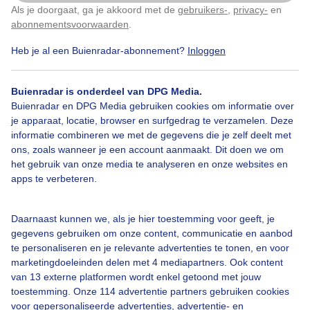
Als je doorgaat, ga je akkoord met de
gebruikers-
,
privacy-
en
Klik
hier
om dit aan te passen
abonnementsvoorwaarden
.
Heb je al een Buienradar-abonnement?
Inloggen
Buienradar is onderdeel van DPG Media.
Buienradar en DPG Media gebruiken cookies om informatie over
je apparaat, locatie, browser en surfgedrag te verzamelen. Deze
informatie combineren we met de gegevens die je zelf deelt met
ons, zoals wanneer je een account aanmaakt. Dit doen we om
het gebruik van onze media te analyseren en onze websites en
apps te verbeteren.
Daarnaast kunnen we, als je hier toestemming voor geeft, je
gegevens gebruiken om onze content, communicatie en aanbod
te personaliseren en je relevante advertenties te tonen, en voor
marketingdoeleinden delen met 4 mediapartners. Ook content
van 13 externe platformen wordt enkel getoond met jouw
06:00
09:00
12:00
toestemming. Onze 114 advertentie partners gebruiken cookies
voor gepersonaliseerde advertenties, advertentie- en
Bekijk ook