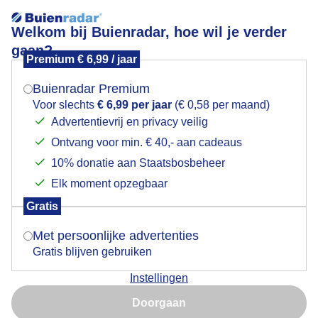
Welkom bij Buienradar, hoe wil je verder
gaan?
Premium € 6,99 / jaar
Mogen we je locatie gebruiken voor het
Lees meer.
weer?
Buienradar Premium
Satelliet
Voor slechts
€ 6,99 per jaar
(€ 0,58 per maand)
Advertentievrij en privacy veilig
Visueel
Infrarood
Ontvang voor min. € 40,- aan cadeaus
Indien je hier nog geen akkoord op hebt gegeven,
verschijnt er zo een pop-up uit je browser waarin
10% donatie aan Staatsbosbeheer
10:00
deze toestemming gevraagd wordt.
Elk moment opzegbaar
Gratis
Is goed, toon de popup
Met persoonlijke advertenties
Gratis blijven gebruiken
Instellingen
Nu niet, misschien later
Doorgaan
Gebruik je Safari en wil je niet elke dag deze pop-up zien?