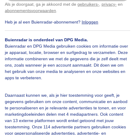
Als je doorgaat, ga je akkoord met de
gebruikers-
,
privacy-
en
Klik
hier
om dit aan te passen
abonnementsvoorwaarden
.
Heb je al een Buienradar-abonnement?
Inloggen
Buienradar is onderdeel van DPG Media.
Buienradar en DPG Media gebruiken cookies om informatie over
je apparaat, locatie, browser en surfgedrag te verzamelen. Deze
informatie combineren we met de gegevens die je zelf deelt met
ons, zoals wanneer je een account aanmaakt. Dit doen we om
het gebruik van onze media te analyseren en onze websites en
Legenda
apps te verbeteren.
Daarnaast kunnen we, als je hier toestemming voor geeft, je
02:30
03:30
04:30
gegevens gebruiken om onze content, communicatie en aanbod
te personaliseren en je relevante advertenties te tonen, en voor
Actuele temperatuur
marketingdoeleinden delen met 4 mediapartners. Ook content
van 13 externe platformen wordt enkel getoond met jouw
toestemming. Onze 114 advertentie partners gebruiken cookies
voor gepersonaliseerde advertenties, advertentie- en