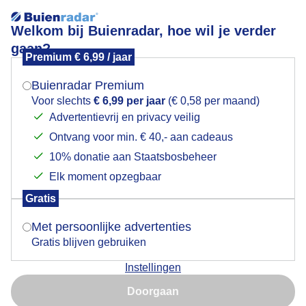
Welkom bij Buienradar, hoe wil je verder
gaan?
Premium € 6,99 / jaar
Mogen we je locatie gebruiken voor het
Lees meer.
weer?
Buienradar Premium
Actuele wind
Voor slechts
€ 6,99 per jaar
(€ 0,58 per maand)
Advertentievrij en privacy veilig
1 uurs
2 uurs
3 uurs
Ontvang voor min. € 40,- aan cadeaus
Indien je hier nog geen akkoord op hebt gegeven,
verschijnt er zo een pop-up uit je browser waarin
10% donatie aan Staatsbosbeheer
05:20
deze toestemming gevraagd wordt.
Elk moment opzegbaar
Gratis
Is goed, toon de popup
Met persoonlijke advertenties
Gratis blijven gebruiken
Instellingen
Nu niet, misschien later
Doorgaan
Gebruik je Safari en wil je niet elke dag deze pop-up zien?