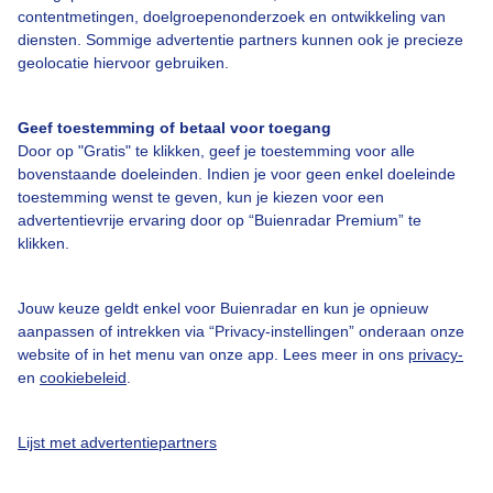
contentmetingen, doelgroepenonderzoek en ontwikkeling van
Lees voor
diensten. Sommige advertentie partners kunnen ook je precieze
geolocatie hiervoor gebruiken.
Uitleg hooikoorts en pollen
Geef toestemming of betaal voor toegang
Hierboven is de hooikoorts- en pollenverwachting voor de komende
Door op "Gratis" te klikken, geef je toestemming voor alle
5 dagen te zien. Zodra de temperaturen weer omhoog gaan, zullen
bovenstaande doeleinden. Indien je voor geen enkel doeleinde
de eerste hooikoortspatiënten weer last krijgen van hun ogen. Onze
toestemming wenst te geven, kun je kiezen voor een
meteoroloog Maurice legt alles over hooikoorts uit!
advertentievrije ervaring door op “Buienradar Premium” te
klikken.
Jouw keuze geldt enkel voor Buienradar en kun je opnieuw
aanpassen of intrekken via “Privacy-instellingen” onderaan onze
website of in het menu van onze app. Lees meer in ons
privacy-
en
cookiebeleid
.
Lijst met advertentiepartners