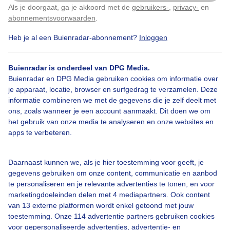
Als je doorgaat, ga je akkoord met de
gebruikers-
,
privacy-
en
Klik
hier
om dit aan te passen
abonnementsvoorwaarden
.
Heb je al een Buienradar-abonnement?
Inloggen
Buienradar is onderdeel van DPG Media.
Buienradar en DPG Media gebruiken cookies om informatie over
je apparaat, locatie, browser en surfgedrag te verzamelen. Deze
informatie combineren we met de gegevens die je zelf deelt met
ons, zoals wanneer je een account aanmaakt. Dit doen we om
Legenda
het gebruik van onze media te analyseren en onze websites en
apps te verbeteren.
Daarnaast kunnen we, als je hier toestemming voor geeft, je
12:00
20:00
04:00
gegevens gebruiken om onze content, communicatie en aanbod
te personaliseren en je relevante advertenties te tonen, en voor
Pollen en hooikoortskaarten zijn ontwikkeld in samenwerking met
marketingdoeleinden delen met 4 mediapartners. Ook content
hooikoortsradar.nl
van 13 externe platformen wordt enkel getoond met jouw
toestemming. Onze 114 advertentie partners gebruiken cookies
voor gepersonaliseerde advertenties, advertentie- en