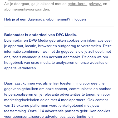
Als je doorgaat, ga je akkoord met de
gebruikers-
,
privacy-
en
Klik
hier
om dit aan te passen
abonnementsvoorwaarden
.
Heb je al een Buienradar-abonnement?
Inloggen
Buienradar is onderdeel van DPG Media.
Buienradar en DPG Media gebruiken cookies om informatie over
Legenda
je apparaat, locatie, browser en surfgedrag te verzamelen. Deze
©
OSM
informatie combineren we met de gegevens die je zelf deelt met
ons, zoals wanneer je een account aanmaakt. Dit doen we om
het gebruik van onze media te analyseren en onze websites en
Ma
Di
Wo
apps te verbeteren.
Daarnaast kunnen we, als je hier toestemming voor geeft, je
Er zitten veel verschillende stoffen in de lucht. Een deel van die stoffen
gegevens gebruiken om onze content, communicatie en aanbod
is nuttig voor mensen, zoals zuurstof. Een ander deel is schadelijk
te personaliseren en je relevante advertenties te tonen, en voor
voor de gezondheid. Dit zijn onder andere
fijn stof
(PM10 en PM2,5),
stikstofdioxiden
(NO
) en
smog
(O
) die vrijkomen door
marketingdoeleinden delen met 4 mediapartners. Ook content
2
3
bijvoorbeeld industrieën en het verkeer. De invloed van de
van 13 externe platformen wordt enkel getoond met jouw
luchtkwaliteit op de gezondheid wordt weergegeven in de
toestemming. Onze 114 advertentie partners gebruiken cookies
luchtkwaliteitsindex
. Bij een slechte luchtkwaliteit (waarde 6 of
voor gepersonaliseerde advertenties, advertentie- en