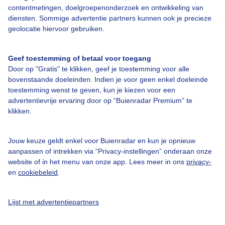
hoger) is het advies om activiteiten aan te passen om
contentmetingen, doelgroepenonderzoek en ontwikkeling van
gezondheidseffecten te voorkomen. Bij een goede luchtkwaliteit ligt
diensten. Sommige advertentie partners kunnen ook je precieze
de waarde lager dan index 5.
geolocatie hiervoor gebruiken.
De luchtkwaliteitskaarten zijn ontwikkeld in samenwerking met
AIR-
Portal
Geef toestemming of betaal voor toegang
Door op "Gratis" te klikken, geef je toestemming voor alle
bovenstaande doeleinden. Indien je voor geen enkel doeleinde
toestemming wenst te geven, kun je kiezen voor een
advertentievrije ervaring door op “Buienradar Premium” te
klikken.
Uitleg luchtkwaliteit
Jouw keuze geldt enkel voor Buienradar en kun je opnieuw
aanpassen of intrekken via “Privacy-instellingen” onderaan onze
Het is mooi weer en er zit weinig beweging in de atmosfeer: de
website of in het menu van onze app. Lees meer in ons
privacy-
perfecte conditie voor smog.
en
cookiebeleid
.
Onze William Huizinga legt uit wat smog precies is en wanneer het
ontstaat.
Lijst met advertentiepartners