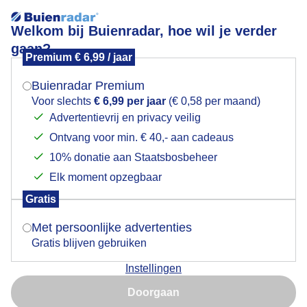
Welkom bij Buienradar, hoe wil je verder
gaan?
Premium € 6,99 / jaar
Mogen we je locatie gebruiken voor het
{placename}
weer?
Buienradar Premium
Voor slechts
€ 6,99 per jaar
(€ 0,58 per maand)
Advertentievrij en privacy veilig
Ontvang voor min. € 40,- aan cadeaus
Indien je hier nog geen akkoord op hebt gegeven,
verschijnt er zo een pop-up uit je browser waarin
10% donatie aan Staatsbosbeheer
Een moment geduld aub...
deze toestemming gevraagd wordt.
Elk moment opzegbaar
Alle categorieën
Gratis
Is goed, toon de popup
Met persoonlijke advertenties
##blauwelucht
##terras
#bewolking
#bewolkt
Gratis blijven gebruiken
#blauwelucht
#bloemen
#boten
#camping
Instellingen
Nu niet, misschien later
Doorgaan
#coderoze
#donkerewolken
#dreigende_lucht
Gebruik je Safari en wil je niet elke dag deze pop-up zien?