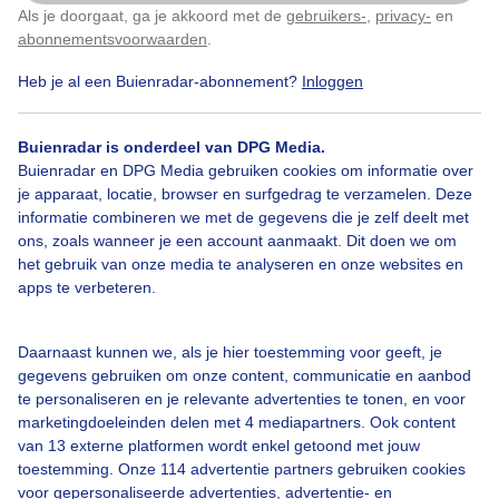
Als je doorgaat, ga je akkoord met de
gebruikers-
,
privacy-
en
Klik
hier
om dit aan te passen
Toon alle categorieën
#droogte
#duinen
#fietser
#fietsers
abonnementsvoorwaarden
.
Heb je al een Buienradar-abonnement?
Inloggen
#grondmist
#halo
#hitte
#hittegolf
#kinderen
#kiters
#kurkdroog
#levendestandbeelden
Buienradar is onderdeel van DPG Media.
Buienradar en DPG Media gebruiken cookies om informatie over
#maan
#mensen
#mist
#molen
#natuur
je apparaat, locatie, browser en surfgedrag te verzamelen. Deze
Over Buienradar
informatie combineren we met de gegevens die je zelf deelt met
ons, zoals wanneer je een account aanmaakt. Dit doen we om
#opklaringen
#paraplu
#parasol
#regenboog
Bedrijfsgegevens
het gebruik van onze media te analyseren en onze websites en
apps te verbeteren.
#regenbui
Veelgestelde vragen
#regenwolken
#schilders
Contact
#sluierbewolking
#stapelwolkjes
#strakblauwe_lucht
Daarnaast kunnen we, als je hier toestemming voor geeft, je
Toegankelijkheid
gegevens gebruiken om onze content, communicatie en aanbod
te personaliseren en je relevante advertenties te tonen, en voor
#strakblauwelucht
#strand
#strandbedjes
#terras
Gebruikersvoorwaarden
marketingdoeleinden delen met 4 mediapartners. Ook content
van 13 externe platformen wordt enkel getoond met jouw
Adverteren
#verkoeling
#vlaggetjesboot
#vliegtuigstrepen
toestemming. Onze 114 advertentie partners gebruiken cookies
Buienradar Team
voor gepersonaliseerde advertenties, advertentie- en