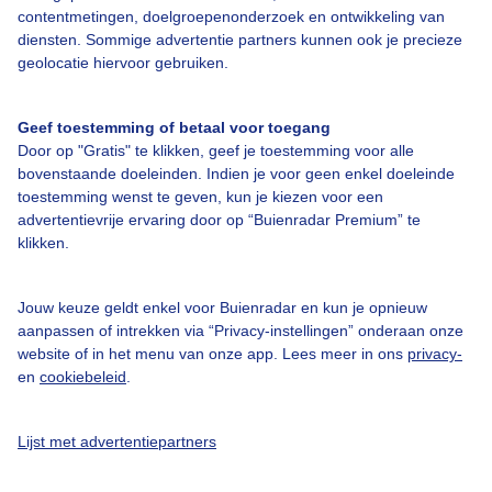
Over Buienradar
contentmetingen, doelgroepenonderzoek en ontwikkeling van
diensten. Sommige advertentie partners kunnen ook je precieze
geolocatie hiervoor gebruiken.
Bedrijfsgegevens
Veelgestelde vragen
Geef toestemming of betaal voor toegang
Contact
Door op "Gratis" te klikken, geef je toestemming voor alle
bovenstaande doeleinden. Indien je voor geen enkel doeleinde
Toegankelijkheid
toestemming wenst te geven, kun je kiezen voor een
advertentievrije ervaring door op “Buienradar Premium” te
Gebruikersvoorwaarden
klikken.
Adverteren
Buienradar Team
Jouw keuze geldt enkel voor Buienradar en kun je opnieuw
aanpassen of intrekken via “Privacy-instellingen” onderaan onze
Privacy beleid
website of in het menu van onze app. Lees meer in ons
privacy-
Cookie beleid
en
cookiebeleid
.
Privacy instellingen
Lijst met advertentiepartners
Gratis weerdata