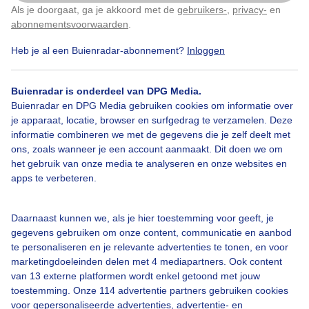
Als je doorgaat, ga je akkoord met de
gebruikers-
,
privacy-
en
Klik
hier
om dit aan te passen
Door: public
Gemaakt: 11-06-2026, 1988x bekeken
abonnementsvoorwaarden
.
Heb je al een Buienradar-abonnement?
Inloggen
Buienradar is onderdeel van DPG Media.
Buienradar en DPG Media gebruiken cookies om informatie over
Bekijk slideshow
je apparaat, locatie, browser en surfgedrag te verzamelen. Deze
informatie combineren we met de gegevens die je zelf deelt met
ons, zoals wanneer je een account aanmaakt. Dit doen we om
het gebruik van onze media te analyseren en onze websites en
apps te verbeteren.
Een moment geduld aub...
Daarnaast kunnen we, als je hier toestemming voor geeft, je
gegevens gebruiken om onze content, communicatie en aanbod
te personaliseren en je relevante advertenties te tonen, en voor
marketingdoeleinden delen met 4 mediapartners. Ook content
van 13 externe platformen wordt enkel getoond met jouw
toestemming. Onze 114 advertentie partners gebruiken cookies
voor gepersonaliseerde advertenties, advertentie- en