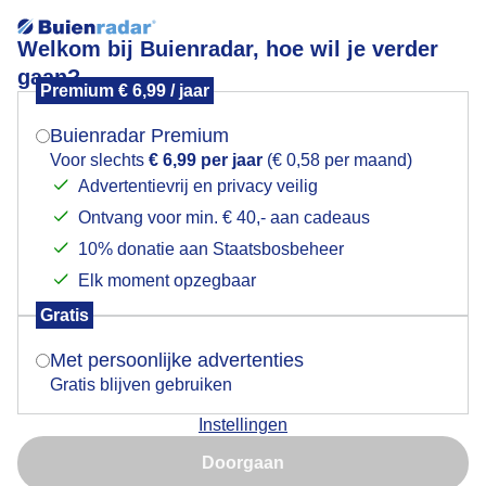
Welkom bij Buienradar, hoe wil je verder
gaan?
Premium € 6,99 / jaar
Mogen we je locatie gebruiken voor het
Dianne van der Heijden, Lith (N-BR)
weer?
Buienradar Premium
Voor slechts
€ 6,99 per jaar
(€ 0,58 per maand)
Advertentievrij en privacy veilig
Ontvang voor min. € 40,- aan cadeaus
Indien je hier nog geen akkoord op hebt gegeven,
verschijnt er zo een pop-up uit je browser waarin
10% donatie aan Staatsbosbeheer
deze toestemming gevraagd wordt.
Elk moment opzegbaar
Gratis
Is goed, toon de popup
Met persoonlijke advertenties
Gratis blijven gebruiken
Instellingen
Nu niet, misschien later
Doorgaan
Gebruik je Safari en wil je niet elke dag deze pop-up zien?