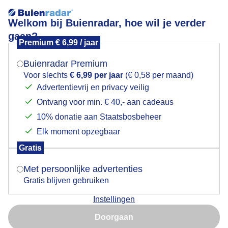
Welkom bij Buienradar, hoe wil je verder
gaan?
Premium € 6,99 / jaar
Mogen we je locatie gebruiken voor het
Lees meer.
weer?
Buienradar Premium
Regendruppels
Voor slechts
€ 6,99 per jaar
(€ 0,58 per maand)
Advertentievrij en privacy veilig
Ontvang voor min. € 40,- aan cadeaus
Indien je hier nog geen akkoord op hebt gegeven,
verschijnt er zo een pop-up uit je browser waarin
10% donatie aan Staatsbosbeheer
deze toestemming gevraagd wordt.
Elk moment opzegbaar
Gratis
Is goed, toon de popup
Met persoonlijke advertenties
Gratis blijven gebruiken
Instellingen
Nu niet, misschien later
Regen
Doorgaan
Gebruik je Safari en wil je niet elke dag deze pop-up zien?