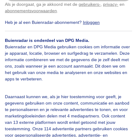
Als je doorgaat, ga je akkoord met de
gebruikers-
,
privacy-
en
Klik
hier
om dit aan te passen
Door: Marjon Adamidis - van Geldorp
abonnementsvoorwaarden
.
Gemaakt: 11-06-2026, 69x bekeken
Heb je al een Buienradar-abonnement?
Inloggen
Regen
Buienradar is onderdeel van DPG Media.
Buienradar en DPG Media gebruiken cookies om informatie over
je apparaat, locatie, browser en surfgedrag te verzamelen. Deze
informatie combineren we met de gegevens die je zelf deelt met
Bekijk slideshow
ons, zoals wanneer je een account aanmaakt. Dit doen we om
het gebruik van onze media te analyseren en onze websites en
apps te verbeteren.
Daarnaast kunnen we, als je hier toestemming voor geeft, je
gegevens gebruiken om onze content, communicatie en aanbod
Een moment geduld aub...
te personaliseren en je relevante advertenties te tonen, en voor
marketingdoeleinden delen met 4 mediapartners. Ook content
van 13 externe platformen wordt enkel getoond met jouw
toestemming. Onze 114 advertentie partners gebruiken cookies
voor gepersonaliseerde advertenties, advertentie- en