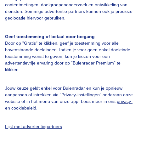
contentmetingen, doelgroepenonderzoek en ontwikkeling van
diensten. Sommige advertentie partners kunnen ook je precieze
Over Buienradar
geolocatie hiervoor gebruiken.
Bedrijfsgegevens
Geef toestemming of betaal voor toegang
Door op "Gratis" te klikken, geef je toestemming voor alle
Veelgestelde vragen
bovenstaande doeleinden. Indien je voor geen enkel doeleinde
Contact
toestemming wenst te geven, kun je kiezen voor een
advertentievrije ervaring door op “Buienradar Premium” te
Toegankelijkheid
klikken.
Gebruikersvoorwaarden
Adverteren
Jouw keuze geldt enkel voor Buienradar en kun je opnieuw
aanpassen of intrekken via “Privacy-instellingen” onderaan onze
Buienradar Team
website of in het menu van onze app. Lees meer in ons
privacy-
Privacy beleid
en
cookiebeleid
.
Cookie beleid
Lijst met advertentiepartners
Privacy instellingen
Gratis weerdata