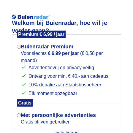
Reisinforma
Lees meer.
Welkom bij Buienradar, hoe wil je
verder gaan?
Premium € 6,99 / jaar
wijd
Foto en video
Weerzine
Buienradar Premium
Zoeken in 
Voor slechts
€ 6,99 per jaar
(€ 0,58 per
maand)
Mogen we je locatie gebruiken voor
et weer is gunstig voor de zomerbloei
Advertentievrij en privacy veilig
het weer?
Ontvang voor min. € 40,- aan cadeaus
10% donatie aan Staatsbosbeheer
Elk moment opzegbaar
Indien je hier nog geen akkoord op hebt
Gratis
gegeven, verschijnt er zo een pop-up uit
je browser waarin deze toestemming
Met persoonlijke advertenties
gevraagd wordt.
Gratis blijven gebruiken
Instellingen