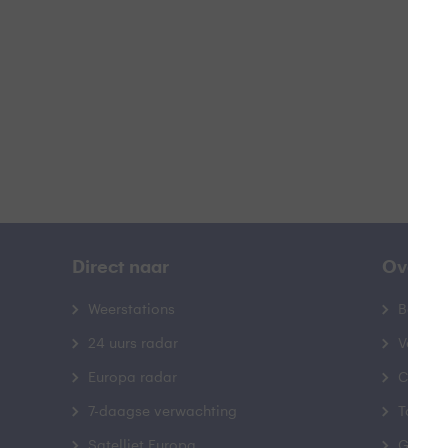
B
Direct naar
Over B
Weerstations
Bedrij
24 uurs radar
Veelge
Europa radar
Contac
7-daagse verwachting
Toegank
Satelliet Europa
Gebrui