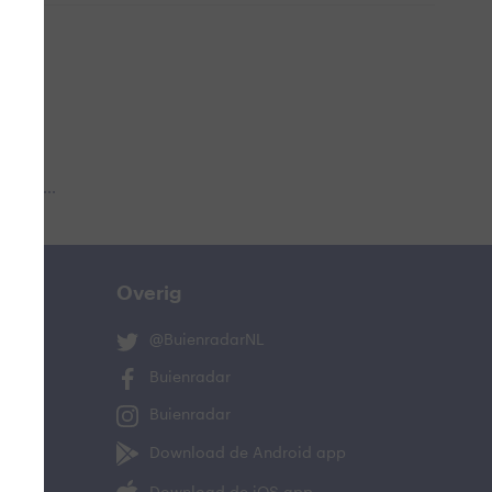
 aub...
Overig
@BuienradarNL
Buienradar
Buienradar
Download de Android app