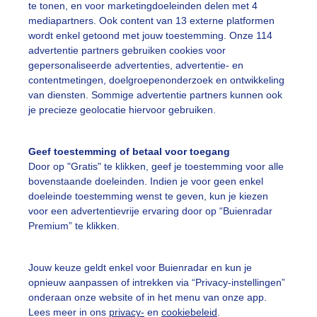
te tonen, en voor marketingdoeleinden delen met 4
mediapartners. Ook content van 13 externe platformen
ekijk slideshow
wordt enkel getoond met jouw toestemming. Onze 114
advertentie partners gebruiken cookies voor
gepersonaliseerde advertenties, advertentie- en
contentmetingen, doelgroepenonderzoek en ontwikkeling
van diensten. Sommige advertentie partners kunnen ook
je precieze geolocatie hiervoor gebruiken.
Een moment geduld
Geef toestemming of betaal voor toegang
Door op "Gratis" te klikken, geef je toestemming voor alle
bovenstaande doeleinden. Indien je voor geen enkel
uienradar
Mijn weer
doeleinde toestemming wenst te geven, kun je kiezen
voor een advertentievrije ervaring door op “Buienradar
fsgegevens
De Bilt
Premium” te klikken.
stelde vragen
Jouw keuze geldt enkel voor Buienradar en kun je
t
opnieuw aanpassen of intrekken via “Privacy-instellingen”
elijkheid
onderaan onze website of in het menu van onze app.
Lees meer in ons
privacy-
en
cookiebeleid
.
kersvoorwaarden