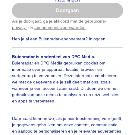
Is goed, toon de popup
Doorgaan
Nu niet, misschien later
Als je doorgaat, ga je akkoord met de
gebruikers-
,
privacy-
en
abonnementsvoorwaarden
.
Gebruik je Safari en wil je niet elke dag deze pop-up
zien?
Heb je al een Buienradar-abonnement?
Inloggen
Klik
hier
om dit aan te passen
Buienradar is onderdeel van DPG Media.
Buienradar en DPG Media gebruiken cookies om
informatie over je apparaat, locatie, browser en
surfgedrag te verzamelen. Deze informatie combineren
we met de gegevens die je zelf deelt met ons, zoals
wanneer je een account aanmaakt. Dit doen we om het
gebruik van onze media te analyseren en onze websites
ed weer voor de zomerbloeiers
en apps te verbeteren.
r: Martha kivits
Gemaakt: 11-06-2026, 50x bekeken
Daarnaast kunnen we, als je hier toestemming voor geeft,
egen
Wolken
je gegevens gebruiken om onze content, communicatie
en aanbod te personaliseren en je relevante advertenties