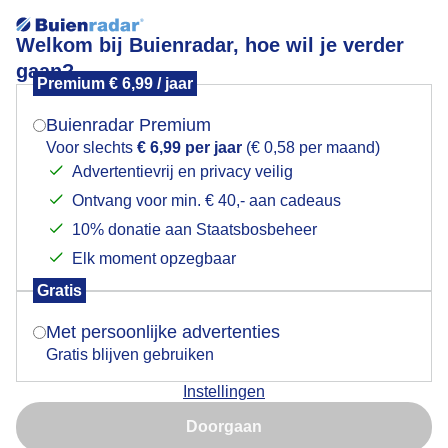
Welkom bij Buienradar, hoe wil je verder
gaan?
Premium € 6,99 / jaar
Mogen we je locatie gebruiken voor het
Opklaringen
weer?
Buienradar Premium
Voor slechts
€ 6,99 per jaar
(€ 0,58 per maand)
Advertentievrij en privacy veilig
Ontvang voor min. € 40,- aan cadeaus
Indien je hier nog geen akkoord op hebt gegeven,
verschijnt er zo een pop-up uit je browser waarin
10% donatie aan Staatsbosbeheer
deze toestemming gevraagd wordt.
Elk moment opzegbaar
Gratis
Is goed, toon de popup
Met persoonlijke advertenties
Gratis blijven gebruiken
Instellingen
Nu niet, misschien later
Door: Ton Wesselius
Gemaakt: 11-06-2026, 23x bekeken
Doorgaan
Gebruik je Safari en wil je niet elke dag deze pop-up zien?