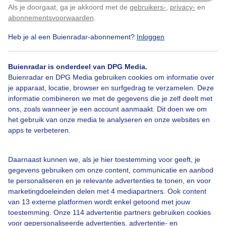
Als je doorgaat, ga je akkoord met de
gebruikers-
,
privacy-
en
Klik
hier
om dit aan te passen
abonnementsvoorwaarden
.
Heb je al een Buienradar-abonnement?
Inloggen
Bekijk slideshow
Buienradar is onderdeel van DPG Media.
Buienradar en DPG Media gebruiken cookies om informatie over
je apparaat, locatie, browser en surfgedrag te verzamelen. Deze
informatie combineren we met de gegevens die je zelf deelt met
ons, zoals wanneer je een account aanmaakt. Dit doen we om
Een moment geduld aub...
het gebruik van onze media te analyseren en onze websites en
apps te verbeteren.
Daarnaast kunnen we, als je hier toestemming voor geeft, je
gegevens gebruiken om onze content, communicatie en aanbod
te personaliseren en je relevante advertenties te tonen, en voor
Over Buienradar
marketingdoeleinden delen met 4 mediapartners. Ook content
van 13 externe platformen wordt enkel getoond met jouw
toestemming. Onze 114 advertentie partners gebruiken cookies
Bedrijfsgegevens
voor gepersonaliseerde advertenties, advertentie- en