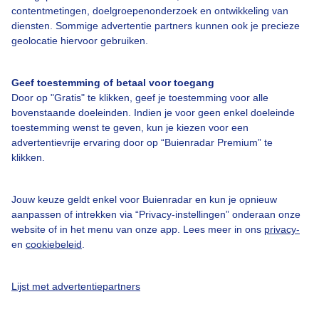
contentmetingen, doelgroepenonderzoek en ontwikkeling van
Veelgestelde vragen
diensten. Sommige advertentie partners kunnen ook je precieze
Contact
geolocatie hiervoor gebruiken.
Toegankelijkheid
Geef toestemming of betaal voor toegang
Gebruikersvoorwaarden
Door op "Gratis" te klikken, geef je toestemming voor alle
Adverteren
bovenstaande doeleinden. Indien je voor geen enkel doeleinde
toestemming wenst te geven, kun je kiezen voor een
Buienradar Team
advertentievrije ervaring door op “Buienradar Premium” te
klikken.
Privacy beleid
Cookie beleid
Jouw keuze geldt enkel voor Buienradar en kun je opnieuw
Privacy instellingen
aanpassen of intrekken via “Privacy-instellingen” onderaan onze
website of in het menu van onze app. Lees meer in ons
privacy-
Gratis weerdata
en
cookiebeleid
.
@BuienradarNL
Lijst met advertentiepartners
Buienradar
Buienradar