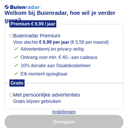
Welkom bij Buienradar, hoe wil je verder
gaan?
Premium € 6,99 / jaar
Mogen we je locatie gebruiken voor het
Wolkenlucht
weer?
Buienradar Premium
Voor slechts
€ 6,99 per jaar
(€ 0,58 per maand)
Advertentievrij en privacy veilig
Ontvang voor min. € 40,- aan cadeaus
Indien je hier nog geen akkoord op hebt gegeven,
verschijnt er zo een pop-up uit je browser waarin
10% donatie aan Staatsbosbeheer
deze toestemming gevraagd wordt.
Elk moment opzegbaar
Gratis
Is goed, toon de popup
Wolkenlucht
Met persoonlijke advertenties
Gratis blijven gebruiken
Door: Claudia
Gemaakt: 11-06-2026, 41x bekeken
Instellingen
Nu niet, misschien later
Doorgaan
Gebruik je Safari en wil je niet elke dag deze pop-up zien?