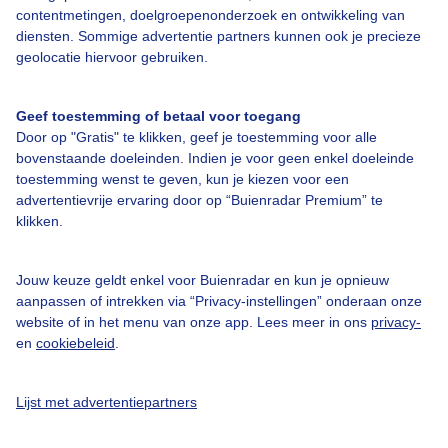
Bedrijfsgegevens
contentmetingen, doelgroepenonderzoek en ontwikkeling van
diensten. Sommige advertentie partners kunnen ook je precieze
Veelgestelde vragen
geolocatie hiervoor gebruiken.
Contact
Toegankelijkheid
Geef toestemming of betaal voor toegang
Door op "Gratis" te klikken, geef je toestemming voor alle
Gebruikersvoorwaarden
bovenstaande doeleinden. Indien je voor geen enkel doeleinde
Adverteren
toestemming wenst te geven, kun je kiezen voor een
advertentievrije ervaring door op “Buienradar Premium” te
Buienradar Team
klikken.
Privacy beleid
Cookie beleid
Jouw keuze geldt enkel voor Buienradar en kun je opnieuw
aanpassen of intrekken via “Privacy-instellingen” onderaan onze
Privacy instellingen
website of in het menu van onze app. Lees meer in ons
privacy-
en
cookiebeleid
.
Gratis weerdata
@BuienradarNL
Lijst met advertentiepartners
Buienradar