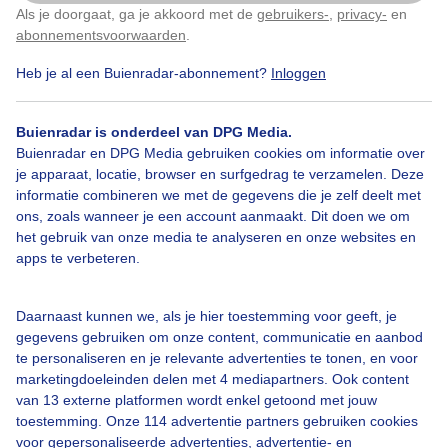
Als je doorgaat, ga je akkoord met de
gebruikers-
,
privacy-
en
Klik
hier
om dit aan te passen
Lente
Wolken
abonnementsvoorwaarden
.
Heb je al een Buienradar-abonnement?
Inloggen
Bekijk slideshow
Buienradar is onderdeel van DPG Media.
Buienradar en DPG Media gebruiken cookies om informatie over
je apparaat, locatie, browser en surfgedrag te verzamelen. Deze
informatie combineren we met de gegevens die je zelf deelt met
ons, zoals wanneer je een account aanmaakt. Dit doen we om
het gebruik van onze media te analyseren en onze websites en
Een moment geduld aub...
apps te verbeteren.
Daarnaast kunnen we, als je hier toestemming voor geeft, je
gegevens gebruiken om onze content, communicatie en aanbod
te personaliseren en je relevante advertenties te tonen, en voor
marketingdoeleinden delen met 4 mediapartners. Ook content
Over Buienradar
van 13 externe platformen wordt enkel getoond met jouw
toestemming. Onze 114 advertentie partners gebruiken cookies
voor gepersonaliseerde advertenties, advertentie- en