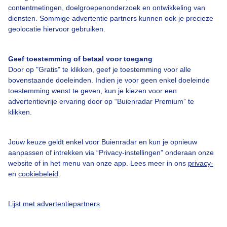
contentmetingen, doelgroepenonderzoek en ontwikkeling van
Veelgestelde vragen
diensten. Sommige advertentie partners kunnen ook je precieze
Contact
geolocatie hiervoor gebruiken.
Toegankelijkheid
Geef toestemming of betaal voor toegang
Gebruikersvoorwaarden
Door op "Gratis" te klikken, geef je toestemming voor alle
Adverteren
bovenstaande doeleinden. Indien je voor geen enkel doeleinde
toestemming wenst te geven, kun je kiezen voor een
Buienradar Team
advertentievrije ervaring door op “Buienradar Premium” te
klikken.
Privacy beleid
Cookie beleid
Jouw keuze geldt enkel voor Buienradar en kun je opnieuw
Privacy instellingen
aanpassen of intrekken via “Privacy-instellingen” onderaan onze
website of in het menu van onze app. Lees meer in ons
privacy-
Gratis weerdata
en
cookiebeleid
.
@BuienradarNL
Lijst met advertentiepartners
Buienradar
Buienradar