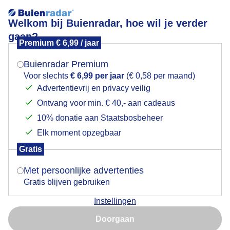
Welkom bij Buienradar, hoe wil je verder
gaan?
Premium € 6,99 / jaar
Mogen we je locatie gebruiken voor het
Enorme plassen in het bos
weer?
Buienradar Premium
Voor slechts
€ 6,99 per jaar
(€ 0,58 per maand)
Advertentievrij en privacy veilig
Ontvang voor min. € 40,- aan cadeaus
Indien je hier nog geen akkoord op hebt gegeven,
verschijnt er zo een pop-up uit je browser waarin
10% donatie aan Staatsbosbeheer
deze toestemming gevraagd wordt.
Elk moment opzegbaar
Gratis
Is goed, toon de popup
Met persoonlijke advertenties
Gratis blijven gebruiken
Instellingen
Nu niet, misschien later
Door: Burry van den Brink
Gemaakt: 11-06-2026, 28x bekeken
Doorgaan
Gebruik je Safari en wil je niet elke dag deze pop-up zien?