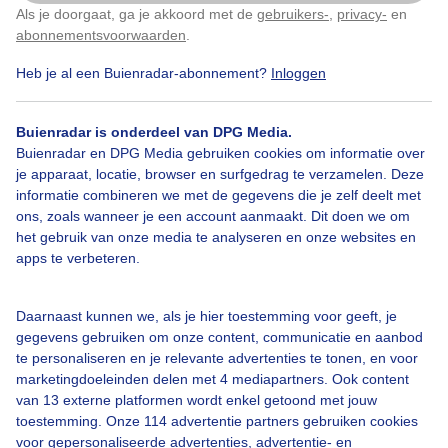
Als je doorgaat, ga je akkoord met de
gebruikers-
,
privacy-
en
Klik
hier
om dit aan te passen
abonnementsvoorwaarden
.
Heb je al een Buienradar-abonnement?
Inloggen
Bekijk slideshow
Buienradar is onderdeel van DPG Media.
Buienradar en DPG Media gebruiken cookies om informatie over
je apparaat, locatie, browser en surfgedrag te verzamelen. Deze
informatie combineren we met de gegevens die je zelf deelt met
ons, zoals wanneer je een account aanmaakt. Dit doen we om
Een moment geduld aub...
het gebruik van onze media te analyseren en onze websites en
apps te verbeteren.
Daarnaast kunnen we, als je hier toestemming voor geeft, je
gegevens gebruiken om onze content, communicatie en aanbod
te personaliseren en je relevante advertenties te tonen, en voor
Over Buienradar
marketingdoeleinden delen met 4 mediapartners. Ook content
van 13 externe platformen wordt enkel getoond met jouw
toestemming. Onze 114 advertentie partners gebruiken cookies
Bedrijfsgegevens
voor gepersonaliseerde advertenties, advertentie- en