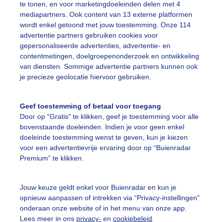
te tonen, en voor marketingdoeleinden delen met 4
ekijk slideshow
mediapartners. Ook content van 13 externe platformen
wordt enkel getoond met jouw toestemming. Onze 114
advertentie partners gebruiken cookies voor
gepersonaliseerde advertenties, advertentie- en
contentmetingen, doelgroepenonderzoek en ontwikkeling
van diensten. Sommige advertentie partners kunnen ook
Een moment geduld
je precieze geolocatie hiervoor gebruiken.
Geef toestemming of betaal voor toegang
Door op "Gratis" te klikken, geef je toestemming voor alle
uienradar
Mijn weer
bovenstaande doeleinden. Indien je voor geen enkel
doeleinde toestemming wenst te geven, kun je kiezen
fsgegevens
De Bilt
voor een advertentievrije ervaring door op “Buienradar
Premium” te klikken.
stelde vragen
t
Jouw keuze geldt enkel voor Buienradar en kun je
elijkheid
opnieuw aanpassen of intrekken via “Privacy-instellingen”
onderaan onze website of in het menu van onze app.
kersvoorwaarden
Lees meer in ons
privacy-
en
cookiebeleid
.