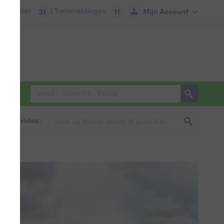
tie:
Files
| Treinmeldingen
Mijn Account
31
11
foto & video: