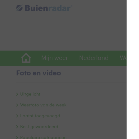
Mijn weer
Nederland
Wereld
Foto en video
D
Uitgelicht
Weerfoto van de week
Laatst toegevoegd
Best gewaardeerd
Populaire categorieën