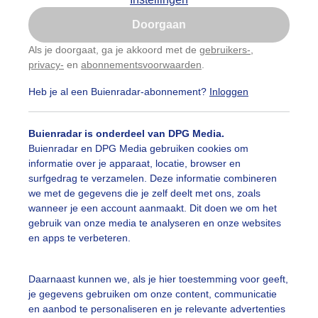
Is goed, toon de popup
Doorgaan
Nu niet, misschien later
Als je doorgaat, ga je akkoord met de
gebruikers-
,
privacy-
en
abonnementsvoorwaarden
.
Gebruik je Safari en wil je niet elke dag deze pop-up
zien?
Heb je al een Buienradar-abonnement?
Inloggen
Klik
hier
om dit aan te passen
Buienradar is onderdeel van DPG Media.
Buienradar en DPG Media gebruiken cookies om
informatie over je apparaat, locatie, browser en
surfgedrag te verzamelen. Deze informatie combineren
we met de gegevens die je zelf deelt met ons, zoals
wanneer je een account aanmaakt. Dit doen we om het
venter donderdagochtend
gebruik van onze media te analyseren en onze websites
en apps te verbeteren.
r: Jan Simmes
Gemaakt: 11-06-2026, 47x bekeken
egen
Wolken
Wind
Daarnaast kunnen we, als je hier toestemming voor geeft,
je gegevens gebruiken om onze content, communicatie
en aanbod te personaliseren en je relevante advertenties