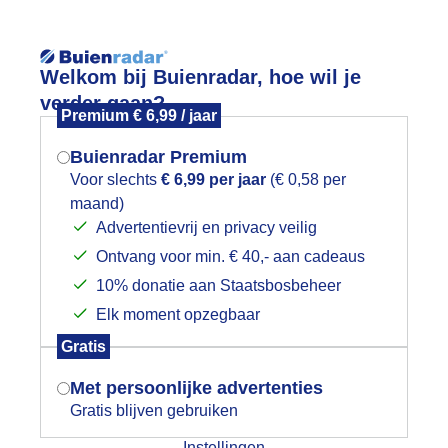
Reisinforma
Welkom bij Buienradar, hoe wil je
verder gaan?
Premium € 6,99 / jaar
Buienradar Premium
Voor slechts
€ 6,99 per jaar
(€ 0,58 per
wijd
Foto en video
Weerzine
maand)
Mogen we je locatie gebruiken voor
Advertentievrij en privacy veilig
het weer?
Zoeken in 
Ontvang voor min. € 40,- aan cadeaus
10% donatie aan Staatsbosbeheer
onkere wolken boven de IJssel
Elk moment opzegbaar
Indien je hier nog geen akkoord op hebt
Gratis
gegeven, verschijnt er zo een pop-up uit
je browser waarin deze toestemming
Met persoonlijke advertenties
gevraagd wordt.
Gratis blijven gebruiken
Instellingen