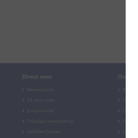
B
Direct naar
Over B
Weerstations
Bedrij
24 uurs radar
Veelge
Europa radar
Contac
7-daagse verwachting
Toegank
Satelliet Europa
Gebrui