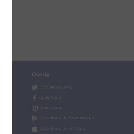
 aub...
Overig
@BuienradarNL
Buienradar
Buienradar
Download de Android app
Download de iOS app