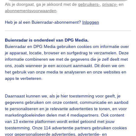
Als je doorgaat, ga je akkoord met de
gebruikers-
,
privacy-
en
Klik
hier
om dit aan te passen
abonnementsvoorwaarden
.
Heb je al een Buienradar-abonnement?
Inloggen
Buienradar is onderdeel van DPG Media.
Bekijk slideshow
Buienradar en DPG Media gebruiken cookies om informatie over
je apparaat, locatie, browser en surfgedrag te verzamelen. Deze
informatie combineren we met de gegevens die je zelf deelt met
ons, zoals wanneer je een account aanmaakt. Dit doen we om
het gebruik van onze media te analyseren en onze websites en
apps te verbeteren.
Een moment geduld aub...
Daarnaast kunnen we, als je hier toestemming voor geeft, je
gegevens gebruiken om onze content, communicatie en aanbod
te personaliseren en je relevante advertenties te tonen, en voor
marketingdoeleinden delen met 4 mediapartners. Ook content
van 13 externe platformen wordt enkel getoond met jouw
Over Buienradar
toestemming. Onze 114 advertentie partners gebruiken cookies
voor gepersonaliseerde advertenties, advertentie- en