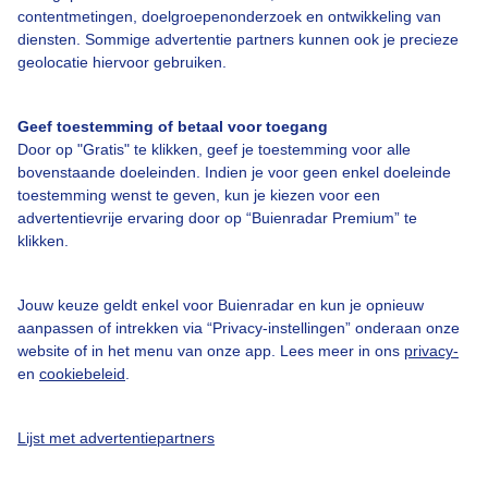
contentmetingen, doelgroepenonderzoek en ontwikkeling van
Bedrijfsgegevens
diensten. Sommige advertentie partners kunnen ook je precieze
geolocatie hiervoor gebruiken.
Veelgestelde vragen
Contact
Geef toestemming of betaal voor toegang
Toegankelijkheid
Door op "Gratis" te klikken, geef je toestemming voor alle
bovenstaande doeleinden. Indien je voor geen enkel doeleinde
Gebruikersvoorwaarden
toestemming wenst te geven, kun je kiezen voor een
advertentievrije ervaring door op “Buienradar Premium” te
Adverteren
klikken.
Buienradar Team
Privacy beleid
Jouw keuze geldt enkel voor Buienradar en kun je opnieuw
aanpassen of intrekken via “Privacy-instellingen” onderaan onze
Cookie beleid
website of in het menu van onze app. Lees meer in ons
privacy-
Privacy instellingen
en
cookiebeleid
.
Gratis weerdata
Lijst met advertentiepartners
@BuienradarNL