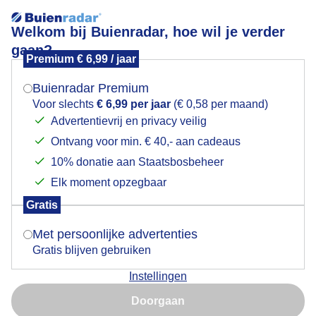
Welkom bij Buienradar, hoe wil je verder
gaan?
Premium € 6,99 / jaar
Mogen we je locatie gebruiken voor het
Wolken, wat zon en matige wind in Vlissingen
weer?
Buienradar Premium
Voor slechts
€ 6,99 per jaar
(€ 0,58 per maand)
Advertentievrij en privacy veilig
Ontvang voor min. € 40,- aan cadeaus
Indien je hier nog geen akkoord op hebt gegeven,
verschijnt er zo een pop-up uit je browser waarin
10% donatie aan Staatsbosbeheer
deze toestemming gevraagd wordt.
Elk moment opzegbaar
Gratis
Is goed, toon de popup
Met persoonlijke advertenties
Gratis blijven gebruiken
Instellingen
Nu niet, misschien later
Doorgaan
Gebruik je Safari en wil je niet elke dag deze pop-up zien?
Door: Anne-Marie van Iersel
Gemaakt: 11-06-2026, 16x bekeken