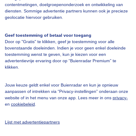
contentmetingen, doelgroepenonderzoek en ontwikkeling van
Over Buienradar
diensten. Sommige advertentie partners kunnen ook je precieze
geolocatie hiervoor gebruiken.
Bedrijfsgegevens
Geef toestemming of betaal voor toegang
Veelgestelde vragen
Door op "Gratis" te klikken, geef je toestemming voor alle
Contact
bovenstaande doeleinden. Indien je voor geen enkel doeleinde
toestemming wenst te geven, kun je kiezen voor een
Toegankelijkheid
advertentievrije ervaring door op “Buienradar Premium” te
Gebruikersvoorwaarden
klikken.
Adverteren
Jouw keuze geldt enkel voor Buienradar en kun je opnieuw
Buienradar Team
aanpassen of intrekken via “Privacy-instellingen” onderaan onze
website of in het menu van onze app. Lees meer in ons
privacy-
Privacy beleid
en
cookiebeleid
.
Cookie beleid
Privacy instellingen
Lijst met advertentiepartners
Gratis weerdata