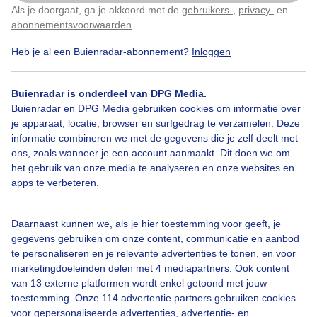
Als je doorgaat, ga je akkoord met de
gebruikers-
,
privacy-
en
Klik
hier
om dit aan te passen
abonnementsvoorwaarden
.
Door: Chris Meewis
Gemaakt: 11-06-2026, 52x bekeken
Heb je al een Buienradar-abonnement?
Inloggen
Buienradar is onderdeel van DPG Media.
Buienradar en DPG Media gebruiken cookies om informatie over
je apparaat, locatie, browser en surfgedrag te verzamelen. Deze
Bekijk slideshow
informatie combineren we met de gegevens die je zelf deelt met
ons, zoals wanneer je een account aanmaakt. Dit doen we om
het gebruik van onze media te analyseren en onze websites en
apps te verbeteren.
Daarnaast kunnen we, als je hier toestemming voor geeft, je
Een moment geduld aub...
gegevens gebruiken om onze content, communicatie en aanbod
te personaliseren en je relevante advertenties te tonen, en voor
marketingdoeleinden delen met 4 mediapartners. Ook content
van 13 externe platformen wordt enkel getoond met jouw
toestemming. Onze 114 advertentie partners gebruiken cookies
voor gepersonaliseerde advertenties, advertentie- en