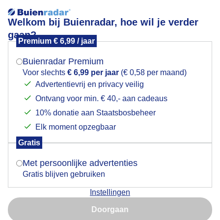
Welkom bij Buienradar, hoe wil je verder
gaan?
Premium € 6,99 / jaar
Mogen we je locatie gebruiken voor het
De wandelvierdaagse vanmorgen, bleef het droog?
weer?
Westerheide Hilversum.
Buienradar Premium
Voor slechts
€ 6,99 per jaar
(€ 0,58 per maand)
Advertentievrij en privacy veilig
Ontvang voor min. € 40,- aan cadeaus
Indien je hier nog geen akkoord op hebt gegeven,
verschijnt er zo een pop-up uit je browser waarin
10% donatie aan Staatsbosbeheer
deze toestemming gevraagd wordt.
Elk moment opzegbaar
Gratis
Is goed, toon de popup
Met persoonlijke advertenties
Gratis blijven gebruiken
Instellingen
Nu niet, misschien later
Doorgaan
Gebruik je Safari en wil je niet elke dag deze pop-up zien?