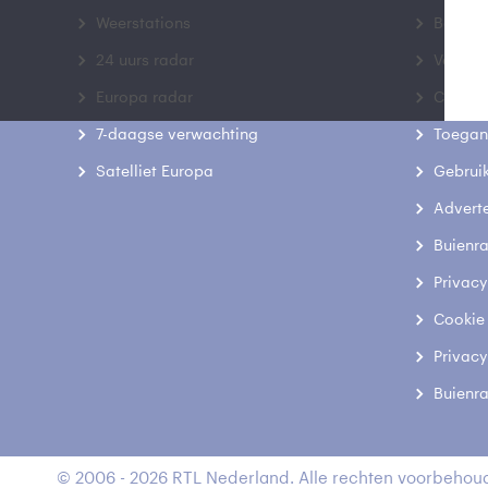
Weerstations
Bedrij
24 uurs radar
Veelge
Europa radar
Contac
7-daagse verwachting
Toegank
Satelliet Europa
Gebrui
Advert
Buienr
Privacy
Cookie
Privacy
Buienr
© 2006 - 2026 RTL Nederland. Alle rechten voorbehoud