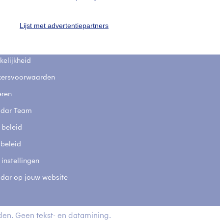
fsgegevens
De Bilt
Lijst met advertentiepartners
stelde vragen
t
elijkheid
kersvoorwaarden
eren
adar Team
 beleid
 beleid
 instellingen
adar op jouw website
en. Geen tekst- en datamining.