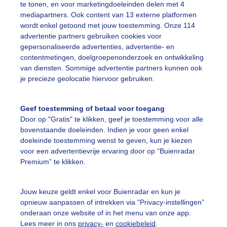
te tonen, en voor marketingdoeleinden delen met 4
oie ochtend Zonnestralen
mediapartners. Ook content van 13 externe platformen
wordt enkel getoond met jouw toestemming. Onze 114
r: Sandra Romijn
Gemaakt: 11-06-2026, 45x bekeken
advertentie partners gebruiken cookies voor
gepersonaliseerde advertenties, advertentie- en
contentmetingen, doelgroepenonderzoek en ontwikkeling
onnestralen
van diensten. Sommige advertentie partners kunnen ook
je precieze geolocatie hiervoor gebruiken.
ekijk slideshow
Geef toestemming of betaal voor toegang
Door op "Gratis" te klikken, geef je toestemming voor alle
bovenstaande doeleinden. Indien je voor geen enkel
doeleinde toestemming wenst te geven, kun je kiezen
voor een advertentievrije ervaring door op “Buienradar
Premium” te klikken.
Een moment geduld
Jouw keuze geldt enkel voor Buienradar en kun je
opnieuw aanpassen of intrekken via “Privacy-instellingen”
onderaan onze website of in het menu van onze app.
uienradar
Mijn weer
Lees meer in ons
privacy-
en
cookiebeleid
.