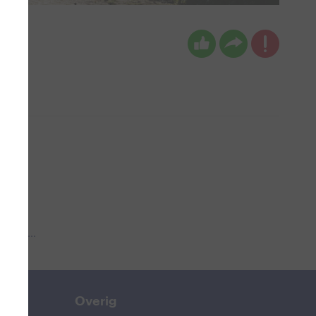
 aub...
Overig