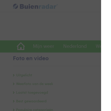
Mijn weer
Nederland
Wereld
Foto en video
M
Uitgelicht
Weerfoto van de week
Laatst toegevoegd
Best gewaardeerd
Populaire categorieën