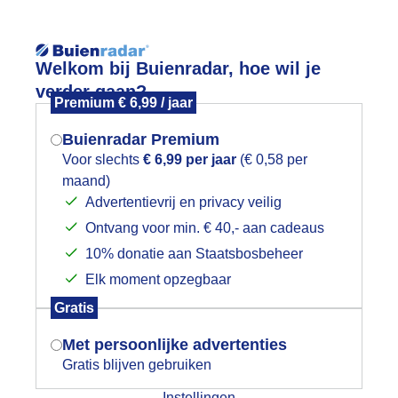
Reisinforma
Welkom bij Buienradar, hoe wil je
verder gaan?
Premium € 6,99 / jaar
Buienradar Premium
Voor slechts
€ 6,99 per jaar
(€ 0,58 per
wijd
Foto en video
Weerzine
maand)
Mogen we je locatie gebruiken voor
Advertentievrij en privacy veilig
het weer?
Zoeken in 
Ontvang voor min. € 40,- aan cadeaus
10% donatie aan Staatsbosbeheer
ooie ochtend
Elk moment opzegbaar
Indien je hier nog geen akkoord op hebt
Gratis
gegeven, verschijnt er zo een pop-up uit
je browser waarin deze toestemming
Met persoonlijke advertenties
gevraagd wordt.
Gratis blijven gebruiken
Instellingen