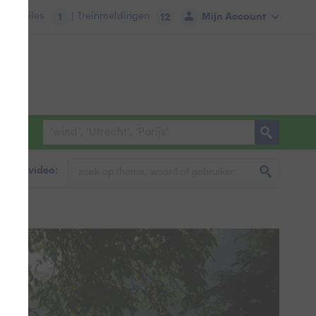
tie:
Files
| Treinmeldingen
Mijn Account
1
12
foto & video: