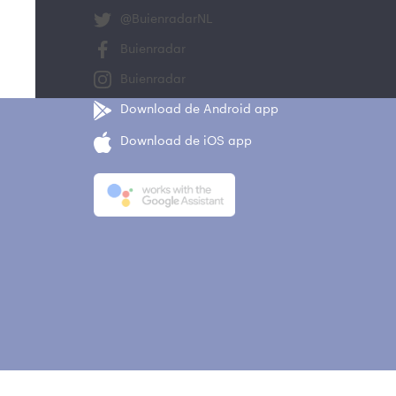
@BuienradarNL
Buienradar
Buienradar
Download de Android app
Download de iOS app