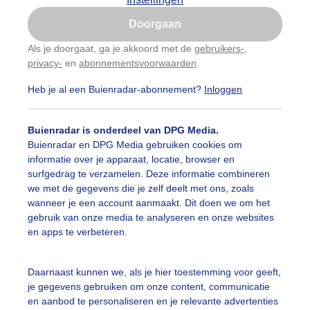
Is goed, toon de popup
Doorgaan
Nu niet, misschien later
Als je doorgaat, ga je akkoord met de
gebruikers-
,
privacy-
en
abonnementsvoorwaarden
.
Gebruik je Safari en wil je niet elke dag deze pop-up
zien?
Heb je al een Buienradar-abonnement?
Inloggen
Klik
hier
om dit aan te passen
Buienradar is onderdeel van DPG Media.
Buienradar en DPG Media gebruiken cookies om
informatie over je apparaat, locatie, browser en
surfgedrag te verzamelen. Deze informatie combineren
we met de gegevens die je zelf deelt met ons, zoals
wanneer je een account aanmaakt. Dit doen we om het
gebruik van onze media te analyseren en onze websites
en apps te verbeteren.
Daarnaast kunnen we, als je hier toestemming voor geeft,
je gegevens gebruiken om onze content, communicatie
en aanbod te personaliseren en je relevante advertenties