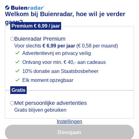
Welkom bij Buienradar, hoe wil je verder
gaan?
Premium € 6,99 / jaar
Mogen we je locatie gebruiken voor het
Regen
weer?
Buienradar Premium
Voor slechts
€ 6,99 per jaar
(€ 0,58 per maand)
Advertentievrij en privacy veilig
Ontvang voor min. € 40,- aan cadeaus
Indien je hier nog geen akkoord op hebt gegeven,
verschijnt er zo een pop-up uit je browser waarin
10% donatie aan Staatsbosbeheer
deze toestemming gevraagd wordt.
Elk moment opzegbaar
Gratis
Is goed, toon de popup
Met persoonlijke advertenties
Gratis blijven gebruiken
Fikse buien
Instellingen
Nu niet, misschien later
Door: Francien Tax
Gemaakt: 11-06-2026, 30x bekeken
Doorgaan
Gebruik je Safari en wil je niet elke dag deze pop-up zien?