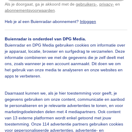
Als je doorgaat, ga je akkoord met de
gebruikers-
,
privacy-
en
Klik
hier
om dit aan te passen
abonnementsvoorwaarden
.
Heb je al een Buienradar-abonnement?
Inloggen
Zomer
Regen
Wolken
Buienradar is onderdeel van DPG Media.
Buienradar en DPG Media gebruiken cookies om informatie over
Bekijk slideshow
je apparaat, locatie, browser en surfgedrag te verzamelen. Deze
informatie combineren we met de gegevens die je zelf deelt met
ons, zoals wanneer je een account aanmaakt. Dit doen we om
het gebruik van onze media te analyseren en onze websites en
apps te verbeteren.
Een moment geduld aub...
Daarnaast kunnen we, als je hier toestemming voor geeft, je
gegevens gebruiken om onze content, communicatie en aanbod
te personaliseren en je relevante advertenties te tonen, en voor
marketingdoeleinden delen met 4 mediapartners. Ook content
van 13 externe platformen wordt enkel getoond met jouw
toestemming. Onze 114 advertentie partners gebruiken cookies
voor gepersonaliseerde advertenties, advertentie- en
Over Buienradar