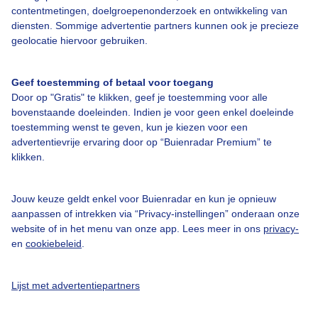
contentmetingen, doelgroepenonderzoek en ontwikkeling van
diensten. Sommige advertentie partners kunnen ook je precieze
Bedrijfsgegevens
geolocatie hiervoor gebruiken.
Veelgestelde vragen
Geef toestemming of betaal voor toegang
Contact
Door op "Gratis" te klikken, geef je toestemming voor alle
Toegankelijkheid
bovenstaande doeleinden. Indien je voor geen enkel doeleinde
toestemming wenst te geven, kun je kiezen voor een
Gebruikersvoorwaarden
advertentievrije ervaring door op “Buienradar Premium” te
klikken.
Adverteren
Buienradar Team
Jouw keuze geldt enkel voor Buienradar en kun je opnieuw
Privacy beleid
aanpassen of intrekken via “Privacy-instellingen” onderaan onze
website of in het menu van onze app. Lees meer in ons
privacy-
Cookie beleid
en
cookiebeleid
.
Privacy instellingen
Gratis weerdata
Lijst met advertentiepartners
@BuienradarNL