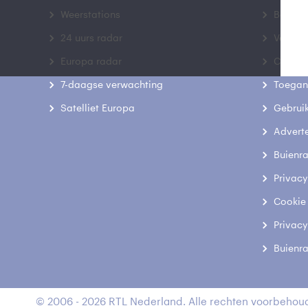
Weerstations
Bedrij
24 uurs radar
Veelge
Europa radar
Contac
7-daagse verwachting
Toegank
Satelliet Europa
Gebrui
Advert
Buienr
Privacy
Cookie
Privacy
Buienr
© 2006 - 2026 RTL Nederland. Alle rechten voorbehoud