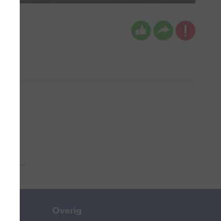
 aub...
Overig