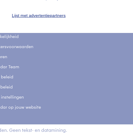
fsgegevens
De Bilt
Lijst met advertentiepartners
stelde vragen
t
elijkheid
kersvoorwaarden
eren
adar Team
 beleid
 beleid
 instellingen
adar op jouw website
en. Geen tekst- en datamining.