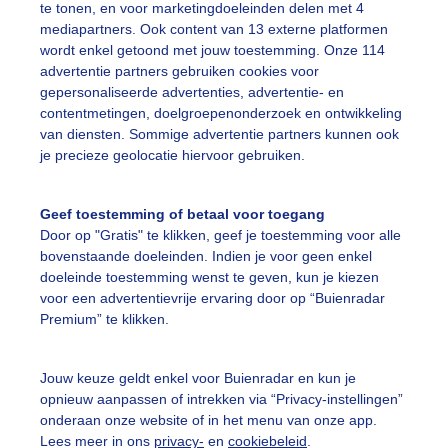
te tonen, en voor marketingdoeleinden delen met 4
chtige dag om te genieten als het droog blijft
mediapartners. Ook content van 13 externe platformen
wordt enkel getoond met jouw toestemming. Onze 114
r: Corry van Daalen
Gemaakt: 11-06-2026, 41x bekeken
advertentie partners gebruiken cookies voor
gepersonaliseerde advertenties, advertentie- en
contentmetingen, doelgroepenonderzoek en ontwikkeling
onsopkomst
van diensten. Sommige advertentie partners kunnen ook
je precieze geolocatie hiervoor gebruiken.
ekijk slideshow
Geef toestemming of betaal voor toegang
Door op "Gratis" te klikken, geef je toestemming voor alle
bovenstaande doeleinden. Indien je voor geen enkel
doeleinde toestemming wenst te geven, kun je kiezen
voor een advertentievrije ervaring door op “Buienradar
Premium” te klikken.
Een moment geduld
Jouw keuze geldt enkel voor Buienradar en kun je
opnieuw aanpassen of intrekken via “Privacy-instellingen”
onderaan onze website of in het menu van onze app.
uienradar
Mijn weer
Lees meer in ons
privacy-
en
cookiebeleid
.