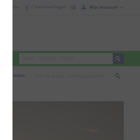
tie:
Files
| Treinmeldingen
Mijn Account
1
12
foto & video: