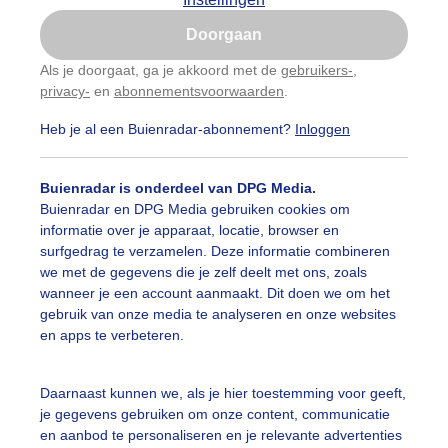
Is goed, toon de popup
Doorgaan
Nu niet, misschien later
Als je doorgaat, ga je akkoord met de
gebruikers-
,
privacy-
en
abonnementsvoorwaarden
.
Gebruik je Safari en wil je niet elke dag deze pop-up
zien?
Heb je al een Buienradar-abonnement?
Inloggen
Klik
hier
om dit aan te passen
Buienradar is onderdeel van DPG Media.
Buienradar en DPG Media gebruiken cookies om
informatie over je apparaat, locatie, browser en
surfgedrag te verzamelen. Deze informatie combineren
we met de gegevens die je zelf deelt met ons, zoals
wanneer je een account aanmaakt. Dit doen we om het
gebruik van onze media te analyseren en onze websites
en apps te verbeteren.
Daarnaast kunnen we, als je hier toestemming voor geeft,
je gegevens gebruiken om onze content, communicatie
en aanbod te personaliseren en je relevante advertenties