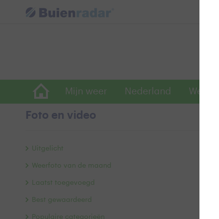
Mijn weer
Nederland
Wereld
Foto en video
Z
Uitgelicht
Weerfoto van de maand
Laatst toegevoegd
Best gewaardeerd
Populaire categorieën