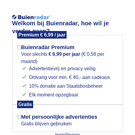
Reisinforma
Welkom bij Buienradar, hoe wil je
verder gaan?
Premium € 6,99 / jaar
Buienradar Premium
Voor slechts
€ 6,99 per jaar
(€ 0,58 per
wijd
Foto en video
Weerzine
maand)
Mogen we je locatie gebruiken voor
Advertentievrij en privacy veilig
het weer?
Zoeken in 
Ontvang voor min. € 40,- aan cadeaus
10% donatie aan Staatsbosbeheer
onsopkomst
Elk moment opzegbaar
Indien je hier nog geen akkoord op hebt
Gratis
gegeven, verschijnt er zo een pop-up uit
je browser waarin deze toestemming
Met persoonlijke advertenties
gevraagd wordt.
Gratis blijven gebruiken
Instellingen