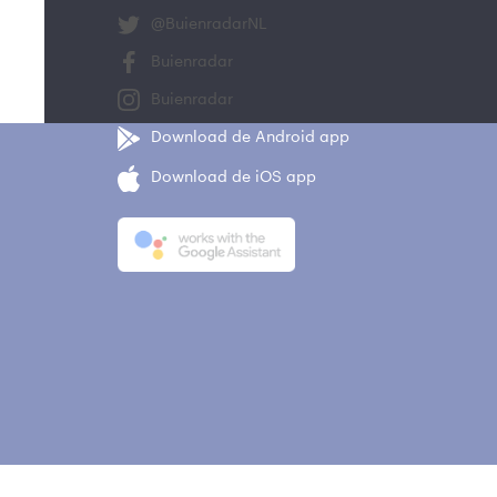
@BuienradarNL
Buienradar
Buienradar
Download de Android app
Download de iOS app