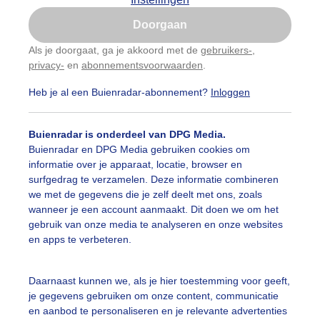
Is goed, toon de popup
Doorgaan
Nu niet, misschien later
Als je doorgaat, ga je akkoord met de
gebruikers-
,
privacy-
en
abonnementsvoorwaarden
.
Gebruik je Safari en wil je niet elke dag deze pop-up
zien?
Heb je al een Buienradar-abonnement?
Inloggen
Klik
hier
om dit aan te passen
Buienradar is onderdeel van DPG Media.
Buienradar en DPG Media gebruiken cookies om
informatie over je apparaat, locatie, browser en
surfgedrag te verzamelen. Deze informatie combineren
we met de gegevens die je zelf deelt met ons, zoals
wanneer je een account aanmaakt. Dit doen we om het
gebruik van onze media te analyseren en onze websites
en apps te verbeteren.
Daarnaast kunnen we, als je hier toestemming voor geeft,
je gegevens gebruiken om onze content, communicatie
en aanbod te personaliseren en je relevante advertenties