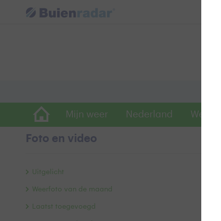
Mijn weer
Nederland
Wereld
Foto en video
H
Uitgelicht
Weerfoto van de maand
Laatst toegevoegd