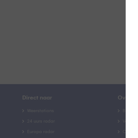
Doo
B
Direct naar
Over B
Weerstations
Bedrij
24 uurs radar
Veelge
Europa radar
Contac