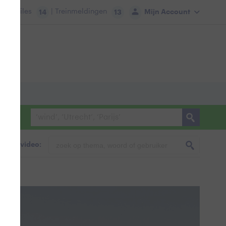
tie:
Files
| Treinmeldingen
Mijn Account
14
13
foto & video: