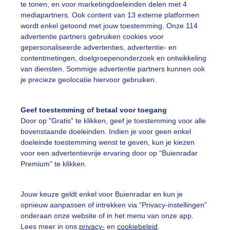
r: Ger Zandbergen
Gemaakt: 11-06-2026, 42x bekeken
te tonen, en voor marketingdoeleinden delen met 4
mediapartners. Ook content van 13 externe platformen
wordt enkel getoond met jouw toestemming. Onze 114
advertentie partners gebruiken cookies voor
ekijk slideshow
gepersonaliseerde advertenties, advertentie- en
contentmetingen, doelgroepenonderzoek en ontwikkeling
van diensten. Sommige advertentie partners kunnen ook
je precieze geolocatie hiervoor gebruiken.
Geef toestemming of betaal voor toegang
Een moment geduld
Door op "Gratis" te klikken, geef je toestemming voor alle
bovenstaande doeleinden. Indien je voor geen enkel
doeleinde toestemming wenst te geven, kun je kiezen
voor een advertentievrije ervaring door op “Buienradar
uienradar
Mijn weer
Premium” te klikken.
fsgegevens
De Bilt
Jouw keuze geldt enkel voor Buienradar en kun je
stelde vragen
opnieuw aanpassen of intrekken via “Privacy-instellingen”
onderaan onze website of in het menu van onze app.
t
Lees meer in ons
privacy-
en
cookiebeleid
.