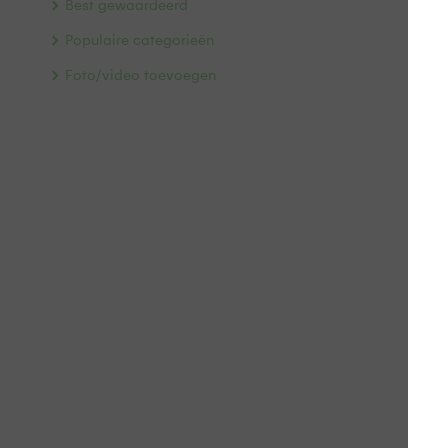
Best gewaardeerd
Populaire categorieën
Foto/video toevoegen