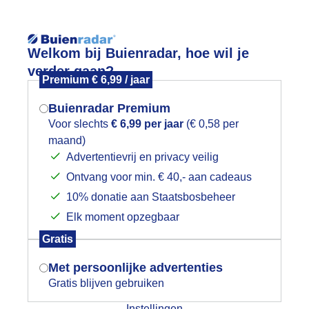
Reisinforma
Welkom bij Buienradar, hoe wil je
verder gaan?
Premium € 6,99 / jaar
Buienradar Premium
Voor slechts
€ 6,99 per jaar
(€ 0,58 per
Lees meer.
maand)
Mogen we je locatie gebruiken voor
Advertentievrij en privacy veilig
wijd
Foto en video
Weerzine
het weer?
Ontvang voor min. € 40,- aan cadeaus
10% donatie aan Staatsbosbeheer
Zoeken in 
Elk moment opzegbaar
Indien je hier nog geen akkoord op hebt
oorn na zonsopkomst
Gratis
gegeven, verschijnt er zo een pop-up uit
je browser waarin deze toestemming
Met persoonlijke advertenties
gevraagd wordt.
Gratis blijven gebruiken
Instellingen