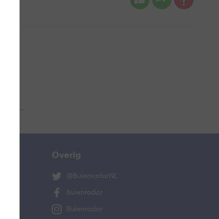
 aub...
Overig
@BuienradarNL
Buienradar
Buienradar