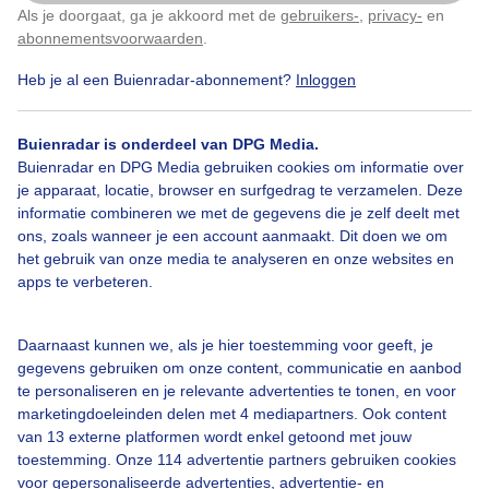
Als je doorgaat, ga je akkoord met de
gebruikers-
,
privacy-
en
Klik
hier
om dit aan te passen
abonnementsvoorwaarden
.
Heb je al een Buienradar-abonnement?
Inloggen
Bekijk slideshow
Buienradar is onderdeel van DPG Media.
Buienradar en DPG Media gebruiken cookies om informatie over
je apparaat, locatie, browser en surfgedrag te verzamelen. Deze
informatie combineren we met de gegevens die je zelf deelt met
ons, zoals wanneer je een account aanmaakt. Dit doen we om
Een moment geduld aub...
het gebruik van onze media te analyseren en onze websites en
apps te verbeteren.
Daarnaast kunnen we, als je hier toestemming voor geeft, je
gegevens gebruiken om onze content, communicatie en aanbod
te personaliseren en je relevante advertenties te tonen, en voor
Over Buienradar
marketingdoeleinden delen met 4 mediapartners. Ook content
van 13 externe platformen wordt enkel getoond met jouw
toestemming. Onze 114 advertentie partners gebruiken cookies
Bedrijfsgegevens
voor gepersonaliseerde advertenties, advertentie- en