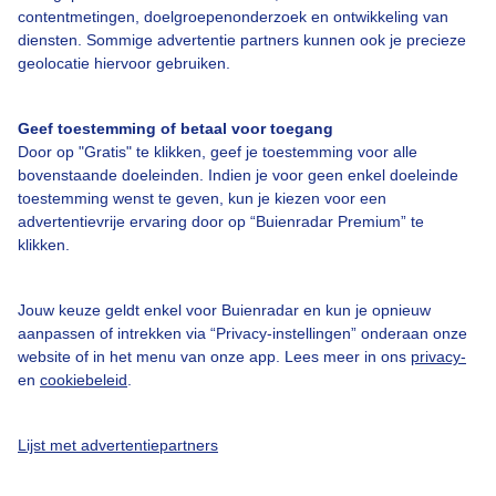
contentmetingen, doelgroepenonderzoek en ontwikkeling van
Veelgestelde vragen
diensten. Sommige advertentie partners kunnen ook je precieze
Contact
geolocatie hiervoor gebruiken.
Toegankelijkheid
Geef toestemming of betaal voor toegang
Gebruikersvoorwaarden
Door op "Gratis" te klikken, geef je toestemming voor alle
Adverteren
bovenstaande doeleinden. Indien je voor geen enkel doeleinde
toestemming wenst te geven, kun je kiezen voor een
Buienradar Team
advertentievrije ervaring door op “Buienradar Premium” te
klikken.
Privacy beleid
Cookie beleid
Jouw keuze geldt enkel voor Buienradar en kun je opnieuw
Privacy instellingen
aanpassen of intrekken via “Privacy-instellingen” onderaan onze
website of in het menu van onze app. Lees meer in ons
privacy-
Gratis weerdata
en
cookiebeleid
.
@BuienradarNL
Lijst met advertentiepartners
Buienradar
Buienradar