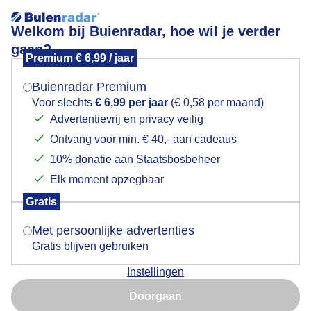
Welkom bij Buienradar, hoe wil je verder
gaan?
Premium € 6,99 / jaar
Mogen we je locatie gebruiken voor het
Zonsopkomst
weer?
Buienradar Premium
Voor slechts
€ 6,99 per jaar
(€ 0,58 per maand)
Advertentievrij en privacy veilig
Ontvang voor min. € 40,- aan cadeaus
Indien je hier nog geen akkoord op hebt gegeven,
verschijnt er zo een pop-up uit je browser waarin
10% donatie aan Staatsbosbeheer
deze toestemming gevraagd wordt.
Elk moment opzegbaar
Gratis
Is goed, toon de popup
Met persoonlijke advertenties
Gratis blijven gebruiken
Instellingen
Nu niet, misschien later
Door: Tonny de Vries
Gemaakt: 11-06-2026, 34x bekeken
Doorgaan
Gebruik je Safari en wil je niet elke dag deze pop-up zien?