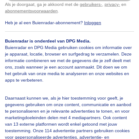
Als je doorgaat, ga je akkoord met de
gebruikers-
,
privacy-
en
Klik
hier
om dit aan te passen
abonnementsvoorwaarden
.
Heb je al een Buienradar-abonnement?
Inloggen
Regenboog
Wolken
Buienradar is onderdeel van DPG Media.
Buienradar en DPG Media gebruiken cookies om informatie over
Bekijk slideshow
je apparaat, locatie, browser en surfgedrag te verzamelen. Deze
informatie combineren we met de gegevens die je zelf deelt met
ons, zoals wanneer je een account aanmaakt. Dit doen we om
het gebruik van onze media te analyseren en onze websites en
apps te verbeteren.
Een moment geduld aub...
Daarnaast kunnen we, als je hier toestemming voor geeft, je
gegevens gebruiken om onze content, communicatie en aanbod
te personaliseren en je relevante advertenties te tonen, en voor
marketingdoeleinden delen met 4 mediapartners. Ook content
van 13 externe platformen wordt enkel getoond met jouw
toestemming. Onze 114 advertentie partners gebruiken cookies
voor gepersonaliseerde advertenties, advertentie- en
Over Buienradar