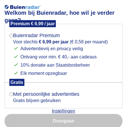
Welkom bij Buienradar, hoe wil je verder
gaan?
Premium € 6,99 / jaar
Mogen we je locatie gebruiken voor het
Regenboog tijdens zonsondergang
weer?
Buienradar Premium
Voor slechts
€ 6,99 per jaar
(€ 0,58 per maand)
Advertentievrij en privacy veilig
Ontvang voor min. € 40,- aan cadeaus
Indien je hier nog geen akkoord op hebt gegeven,
verschijnt er zo een pop-up uit je browser waarin
10% donatie aan Staatsbosbeheer
deze toestemming gevraagd wordt.
Elk moment opzegbaar
Gratis
Is goed, toon de popup
Met persoonlijke advertenties
Gratis blijven gebruiken
Regenboog tijdens zonsondergang
Instellingen
Nu niet, misschien later
Door: Kees Jak
Gemaakt: 10-06-2026, 70x bekeken
Doorgaan
Gebruik je Safari en wil je niet elke dag deze pop-up zien?