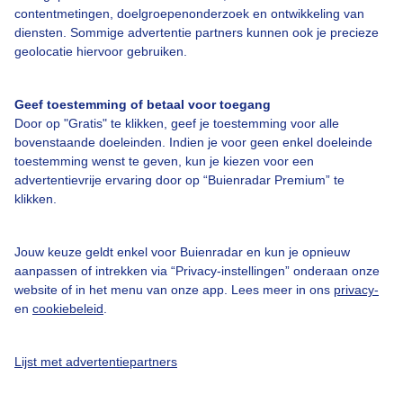
contentmetingen, doelgroepenonderzoek en ontwikkeling van
diensten. Sommige advertentie partners kunnen ook je precieze
Bedrijfsgegevens
geolocatie hiervoor gebruiken.
Veelgestelde vragen
Geef toestemming of betaal voor toegang
Contact
Door op "Gratis" te klikken, geef je toestemming voor alle
Toegankelijkheid
bovenstaande doeleinden. Indien je voor geen enkel doeleinde
toestemming wenst te geven, kun je kiezen voor een
Gebruikersvoorwaarden
advertentievrije ervaring door op “Buienradar Premium” te
klikken.
Adverteren
Buienradar Team
Jouw keuze geldt enkel voor Buienradar en kun je opnieuw
Privacy beleid
aanpassen of intrekken via “Privacy-instellingen” onderaan onze
website of in het menu van onze app. Lees meer in ons
privacy-
Cookie beleid
en
cookiebeleid
.
Privacy instellingen
Gratis weerdata
Lijst met advertentiepartners
@BuienradarNL