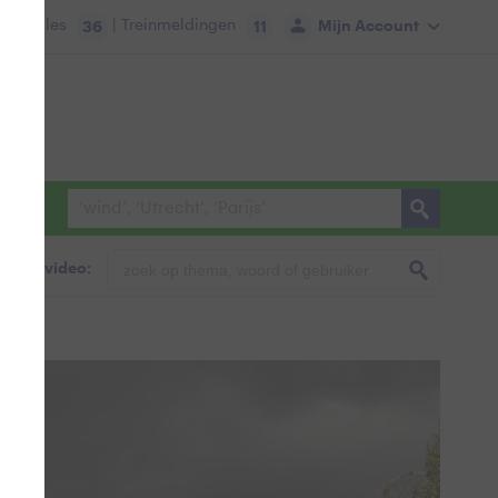
tie:
Files
| Treinmeldingen
Mijn Account
36
11
foto & video: