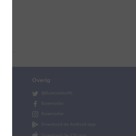
 aub...
Overig
@BuienradarNL
Buienradar
Buienradar
Download de Android app
Download de iOS app