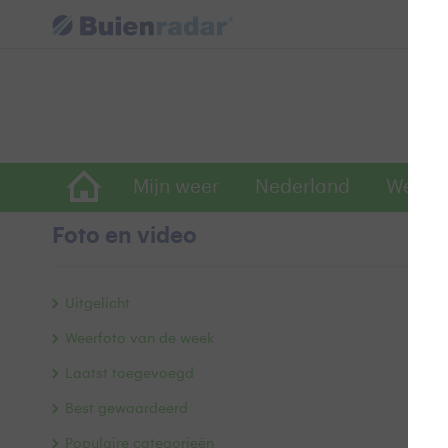
Mijn weer
Nederland
Wereld
Foto en video
A
Uitgelicht
Weerfoto van de week
Laatst toegevoegd
Best gewaardeerd
Populaire categorieën