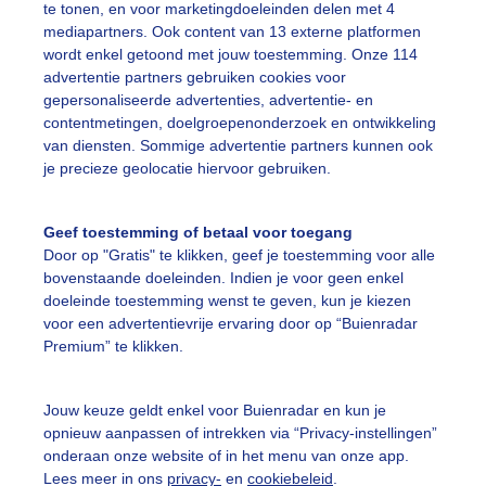
te tonen, en voor marketingdoeleinden delen met 4
mediapartners. Ook content van 13 externe platformen
ekijk slideshow
wordt enkel getoond met jouw toestemming. Onze 114
advertentie partners gebruiken cookies voor
gepersonaliseerde advertenties, advertentie- en
contentmetingen, doelgroepenonderzoek en ontwikkeling
van diensten. Sommige advertentie partners kunnen ook
je precieze geolocatie hiervoor gebruiken.
Een moment geduld
Geef toestemming of betaal voor toegang
Door op "Gratis" te klikken, geef je toestemming voor alle
bovenstaande doeleinden. Indien je voor geen enkel
uienradar
Mijn weer
doeleinde toestemming wenst te geven, kun je kiezen
voor een advertentievrije ervaring door op “Buienradar
fsgegevens
De Bilt
Premium” te klikken.
stelde vragen
t
Jouw keuze geldt enkel voor Buienradar en kun je
opnieuw aanpassen of intrekken via “Privacy-instellingen”
elijkheid
onderaan onze website of in het menu van onze app.
Lees meer in ons
privacy-
en
cookiebeleid
.
kersvoorwaarden