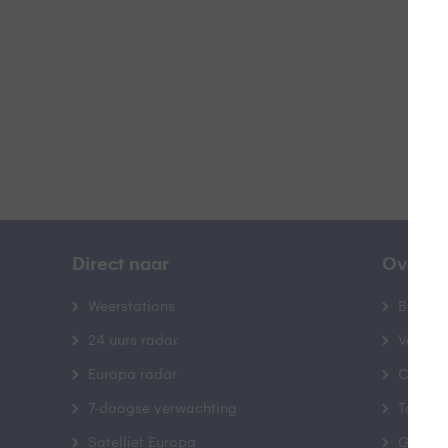
B
Direct naar
Over B
Weerstations
Bedrij
24 uurs radar
Veelge
Europa radar
Contac
7-daagse verwachting
Toegank
Satelliet Europa
Gebrui