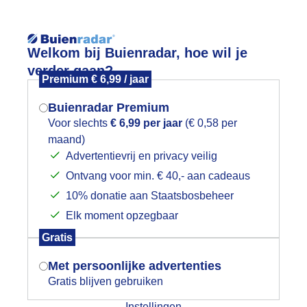
Reisinforma
Welkom bij Buienradar, hoe wil je
verder gaan?
Premium € 6,99 / jaar
Buienradar Premium
Voor slechts
€ 6,99 per jaar
(€ 0,58 per
wijd
Foto en video
Weerzine
maand)
Mogen we je locatie gebruiken voor
Advertentievrij en privacy veilig
het weer?
Zoeken in 
Ontvang voor min. € 40,- aan cadeaus
10% donatie aan Staatsbosbeheer
vondlucht!
Elk moment opzegbaar
Indien je hier nog geen akkoord op hebt
Gratis
gegeven, verschijnt er zo een pop-up uit
je browser waarin deze toestemming
Met persoonlijke advertenties
gevraagd wordt.
Gratis blijven gebruiken
Instellingen