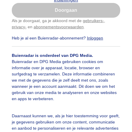
Is goed, toon de popup
Doorgaan
Nu niet, misschien later
Als je doorgaat, ga je akkoord met de
gebruikers-
,
privacy-
en
abonnementsvoorwaarden
.
Gebruik je Safari en wil je niet elke dag deze pop-up
zien?
Heb je al een Buienradar-abonnement?
Inloggen
Klik
hier
om dit aan te passen
Buienradar is onderdeel van DPG Media.
Buienradar en DPG Media gebruiken cookies om
informatie over je apparaat, locatie, browser en
surfgedrag te verzamelen. Deze informatie combineren
we met de gegevens die je zelf deelt met ons, zoals
wanneer je een account aanmaakt. Dit doen we om het
gebruik van onze media te analyseren en onze websites
en apps te verbeteren.
Daarnaast kunnen we, als je hier toestemming voor geeft,
r: Nely V Frankenhuijzen
Gemaakt: 10-06-2026, 43x bekeken
je gegevens gebruiken om onze content, communicatie
en aanbod te personaliseren en je relevante advertenties