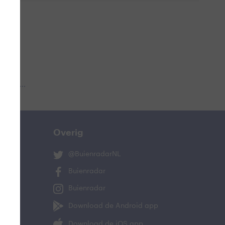
 aub...
Overig
@BuienradarNL
Buienradar
Buienradar
Download de Android app
Download de iOS app