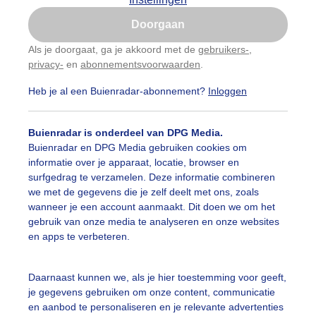
Is goed, toon de popup
Doorgaan
Nu niet, misschien later
Als je doorgaat, ga je akkoord met de
gebruikers-
,
privacy-
en
abonnementsvoorwaarden
.
Gebruik je Safari en wil je niet elke dag deze pop-up
zien?
Heb je al een Buienradar-abonnement?
Inloggen
Klik
hier
om dit aan te passen
Buienradar is onderdeel van DPG Media.
Buienradar en DPG Media gebruiken cookies om
informatie over je apparaat, locatie, browser en
surfgedrag te verzamelen. Deze informatie combineren
we met de gegevens die je zelf deelt met ons, zoals
wanneer je een account aanmaakt. Dit doen we om het
gebruik van onze media te analyseren en onze websites
en apps te verbeteren.
Daarnaast kunnen we, als je hier toestemming voor geeft,
r: Tonny de Vries
Gemaakt: 11-05-2026, 43x bekeken
je gegevens gebruiken om onze content, communicatie
en aanbod te personaliseren en je relevante advertenties