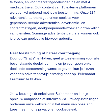
te tonen, en voor marketingdoeleinden delen met 4
mediapartners. Ook content van 13 externe platformen
ekijk slideshow
wordt enkel getoond met jouw toestemming. Onze 114
advertentie partners gebruiken cookies voor
gepersonaliseerde advertenties, advertentie- en
contentmetingen, doelgroepenonderzoek en ontwikkeling
van diensten. Sommige advertentie partners kunnen ook
je precieze geolocatie hiervoor gebruiken.
Een moment geduld
Geef toestemming of betaal voor toegang
Door op "Gratis" te klikken, geef je toestemming voor alle
bovenstaande doeleinden. Indien je voor geen enkel
uienradar
Mijn weer
doeleinde toestemming wenst te geven, kun je kiezen
voor een advertentievrije ervaring door op “Buienradar
fsgegevens
De Bilt
Premium” te klikken.
stelde vragen
t
Jouw keuze geldt enkel voor Buienradar en kun je
opnieuw aanpassen of intrekken via “Privacy-instellingen”
elijkheid
onderaan onze website of in het menu van onze app.
Lees meer in ons
privacy-
en
cookiebeleid
.
kersvoorwaarden