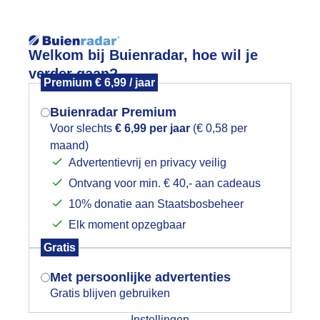
Reisinforma
Welkom bij Buienradar, hoe wil je
verder gaan?
Premium € 6,99 / jaar
Buienradar Premium
Voor slechts
€ 6,99 per jaar
(€ 0,58 per
wijd
Foto en video
Weerzine
maand)
Mogen we je locatie gebruiken voor
Advertentievrij en privacy veilig
het weer?
Zoeken in 
Ontvang voor min. € 40,- aan cadeaus
10% donatie aan Staatsbosbeheer
nweer
Elk moment opzegbaar
Indien je hier nog geen akkoord op hebt
Gratis
gegeven, verschijnt er zo een pop-up uit
je browser waarin deze toestemming
Met persoonlijke advertenties
gevraagd wordt.
Gratis blijven gebruiken
Instellingen