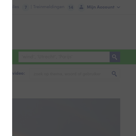
tie:
Files
| Treinmeldingen
Mijn Account
7
14
foto & video: