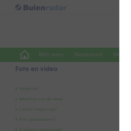
Mijn weer
Nederland
Wereld
Foto en video
O
Uitgelicht
Weerfoto van de week
Laatst toegevoegd
Best gewaardeerd
Populaire categorieën