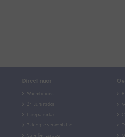
B
Direct naar
Over B
Weerstations
Bedrij
24 uurs radar
Veelge
Europa radar
Contac
7-daagse verwachting
Toegank
Satelliet Europa
Gebrui