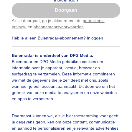
Is goed, toon de popup
Doorgaan
Nu niet, misschien later
Als je doorgaat, ga je akkoord met de
gebruikers-
,
privacy-
en
abonnementsvoorwaarden
.
Gebruik je Safari en wil je niet elke dag deze pop-up
zien?
Heb je al een Buienradar-abonnement?
Inloggen
Klik
hier
om dit aan te passen
Buienradar is onderdeel van DPG Media.
Buienradar en DPG Media gebruiken cookies om
informatie over je apparaat, locatie, browser en
surfgedrag te verzamelen. Deze informatie combineren
we met de gegevens die je zelf deelt met ons, zoals
wanneer je een account aanmaakt. Dit doen we om het
gebruik van onze media te analyseren en onze websites
en apps te verbeteren.
Daarnaast kunnen we, als je hier toestemming voor geeft,
r: Regina Vastenhout
Gemaakt: 10-06-2026, 143x bekeken
je gegevens gebruiken om onze content, communicatie
en aanbod te personaliseren en je relevante advertenties