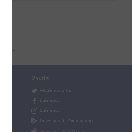
 aub...
Overig
@BuienradarNL
Buienradar
Buienradar
Download de Android app
Download de iOS app