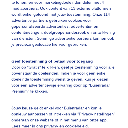
te tonen, en voor marketingdoeleinden delen met 4
mediapartners. Ook content van 13 externe platformen
ekijk slideshow
wordt enkel getoond met jouw toestemming. Onze 114
advertentie partners gebruiken cookies voor
gepersonaliseerde advertenties, advertentie- en
contentmetingen, doelgroepenonderzoek en ontwikkeling
van diensten. Sommige advertentie partners kunnen ook
je precieze geolocatie hiervoor gebruiken.
Een moment geduld
Geef toestemming of betaal voor toegang
Door op "Gratis" te klikken, geef je toestemming voor alle
bovenstaande doeleinden. Indien je voor geen enkel
uienradar
Mijn weer
doeleinde toestemming wenst te geven, kun je kiezen
voor een advertentievrije ervaring door op “Buienradar
fsgegevens
De Bilt
Premium” te klikken.
stelde vragen
t
Jouw keuze geldt enkel voor Buienradar en kun je
opnieuw aanpassen of intrekken via “Privacy-instellingen”
elijkheid
onderaan onze website of in het menu van onze app.
Lees meer in ons
privacy-
en
cookiebeleid
.
kersvoorwaarden