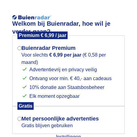
Reisinforma
Welkom bij Buienradar, hoe wil je
verder gaan?
Premium € 6,99 / jaar
Buienradar Premium
Voor slechts
€ 6,99 per jaar
(€ 0,58 per
wijd
Foto en video
Weerzine
maand)
Mogen we je locatie gebruiken voor
Advertentievrij en privacy veilig
het weer?
Zoeken in 
Ontvang voor min. € 40,- aan cadeaus
10% donatie aan Staatsbosbeheer
nobbelzwanen bij een dreigende luch
Elk moment opzegbaar
Indien je hier nog geen akkoord op hebt
Gratis
gegeven, verschijnt er zo een pop-up uit
je browser waarin deze toestemming
Met persoonlijke advertenties
gevraagd wordt.
Gratis blijven gebruiken
Instellingen