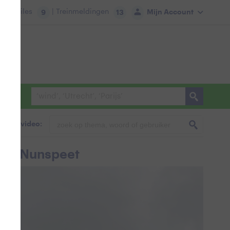
tie:
Files
| Treinmeldingen
Mijn Account
9
13
foto & video:
t in Nunspeet