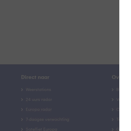
B
Direct naar
Over B
Weerstations
Bedrij
24 uurs radar
Veelge
Europa radar
Contac
7-daagse verwachting
Toegank
Satelliet Europa
Gebrui