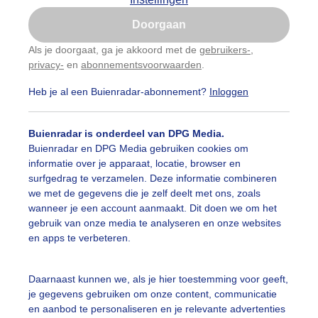
Is goed, toon de popup
Doorgaan
Nu niet, misschien later
Als je doorgaat, ga je akkoord met de
gebruikers-
,
privacy-
en
abonnementsvoorwaarden
.
Gebruik je Safari en wil je niet elke dag deze pop-up
zien?
Heb je al een Buienradar-abonnement?
Inloggen
Klik
hier
om dit aan te passen
Buienradar is onderdeel van DPG Media.
Buienradar en DPG Media gebruiken cookies om
informatie over je apparaat, locatie, browser en
surfgedrag te verzamelen. Deze informatie combineren
we met de gegevens die je zelf deelt met ons, zoals
wanneer je een account aanmaakt. Dit doen we om het
gebruik van onze media te analyseren en onze websites
en apps te verbeteren.
Daarnaast kunnen we, als je hier toestemming voor geeft,
je gegevens gebruiken om onze content, communicatie
en aanbod te personaliseren en je relevante advertenties