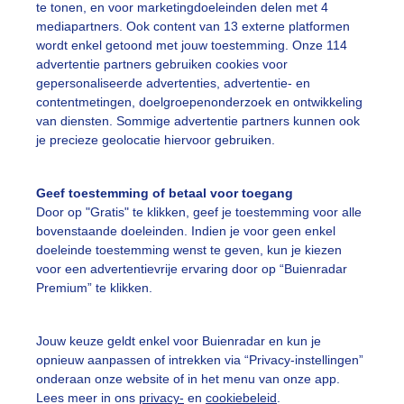
te tonen, en voor marketingdoeleinden delen met 4
mediapartners. Ook content van 13 externe platformen
r: Chris Meewis
Gemaakt: 10-06-2026, 59x bekeken
wordt enkel getoond met jouw toestemming. Onze 114
advertentie partners gebruiken cookies voor
gepersonaliseerde advertenties, advertentie- en
contentmetingen, doelgroepenonderzoek en ontwikkeling
ekijk slideshow
van diensten. Sommige advertentie partners kunnen ook
je precieze geolocatie hiervoor gebruiken.
Geef toestemming of betaal voor toegang
Door op "Gratis" te klikken, geef je toestemming voor alle
bovenstaande doeleinden. Indien je voor geen enkel
Een moment geduld
doeleinde toestemming wenst te geven, kun je kiezen
voor een advertentievrije ervaring door op “Buienradar
Premium” te klikken.
uienradar
Mijn weer
Jouw keuze geldt enkel voor Buienradar en kun je
opnieuw aanpassen of intrekken via “Privacy-instellingen”
fsgegevens
De Bilt
onderaan onze website of in het menu van onze app.
stelde vragen
Lees meer in ons
privacy-
en
cookiebeleid
.