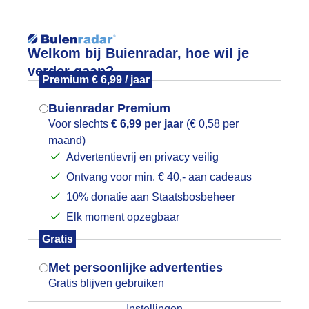
Reisinforma
Lees meer.
Welkom bij Buienradar, hoe wil je
verder gaan?
Premium € 6,99 / jaar
wijd
Foto en video
Weerzine
Buienradar Premium
Zoeken in 
Voor slechts
€ 6,99 per jaar
(€ 0,58 per
maand)
Mogen we je locatie gebruiken voor
aar komt een beste bui aan! Blaricu
Advertentievrij en privacy veilig
het weer?
Ontvang voor min. € 40,- aan cadeaus
10% donatie aan Staatsbosbeheer
Elk moment opzegbaar
Indien je hier nog geen akkoord op hebt
Gratis
gegeven, verschijnt er zo een pop-up uit
je browser waarin deze toestemming
Met persoonlijke advertenties
gevraagd wordt.
Gratis blijven gebruiken
Instellingen