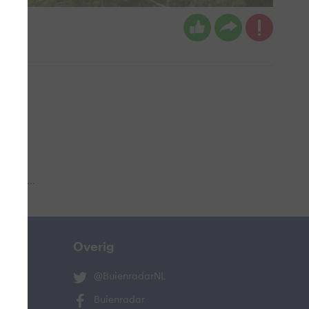
 aub...
Overig
@BuienradarNL
Buienradar