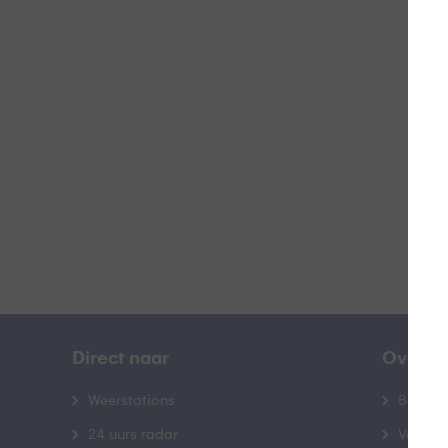
Doo
B
Direct naar
Over B
Weerstations
Bedrij
24 uurs radar
Veelge