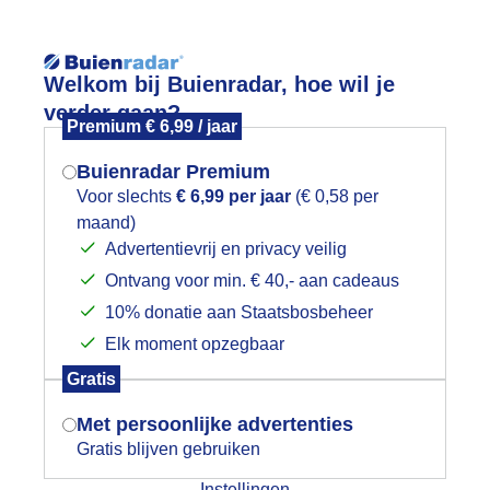
Reisinforma
Welkom bij Buienradar, hoe wil je
verder gaan?
Premium € 6,99 / jaar
Buienradar Premium
Voor slechts
€ 6,99 per jaar
(€ 0,58 per
wijd
Foto en video
Weerzine
maand)
Mogen we je locatie gebruiken voor
Advertentievrij en privacy veilig
het weer?
Zoeken in 
Ontvang voor min. € 40,- aan cadeaus
10% donatie aan Staatsbosbeheer
uien
Elk moment opzegbaar
Indien je hier nog geen akkoord op hebt
Gratis
gegeven, verschijnt er zo een pop-up uit
je browser waarin deze toestemming
Met persoonlijke advertenties
gevraagd wordt.
Gratis blijven gebruiken
Instellingen