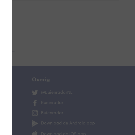
 aub...
Overig
@BuienradarNL
Buienradar
Buienradar
Download de Android app
Download de iOS app