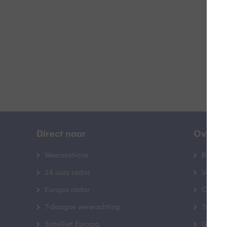
B
Direct naar
Over B
Weerstations
Bedrij
24 uurs radar
Veelge
Europa radar
Contac
7-daagse verwachting
Toegank
Satelliet Europa
Gebrui