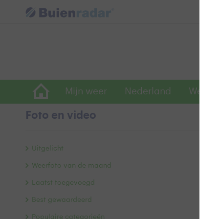
Mijn weer
Nederland
Wereld
Foto en video
b
Uitgelicht
Weerfoto van de maand
Laatst toegevoegd
Best gewaardeerd
Populaire categorieën