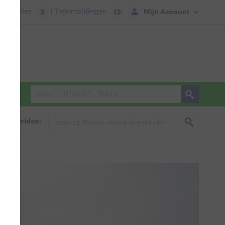
tie:
Files
| Treinmeldingen
Mijn Account
3
13
foto & video: