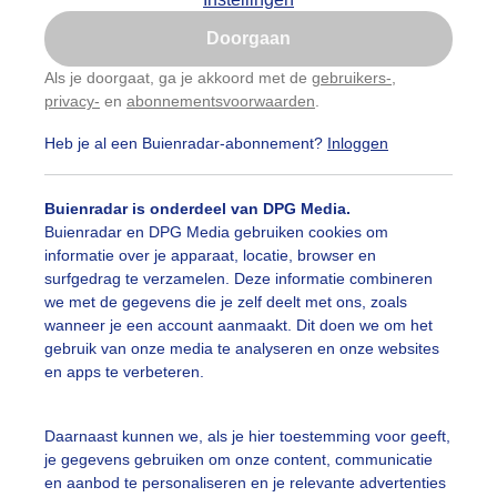
Is goed, toon de popup
Doorgaan
Nu niet, misschien later
Als je doorgaat, ga je akkoord met de
gebruikers-
,
privacy-
en
abonnementsvoorwaarden
.
Gebruik je Safari en wil je niet elke dag deze pop-up
zien?
Heb je al een Buienradar-abonnement?
Inloggen
Klik
hier
om dit aan te passen
Buienradar is onderdeel van DPG Media.
Buienradar en DPG Media gebruiken cookies om
informatie over je apparaat, locatie, browser en
surfgedrag te verzamelen. Deze informatie combineren
we met de gegevens die je zelf deelt met ons, zoals
wanneer je een account aanmaakt. Dit doen we om het
gebruik van onze media te analyseren en onze websites
en apps te verbeteren.
Daarnaast kunnen we, als je hier toestemming voor geeft,
r: ben Saanen
Gemaakt: 10-06-2026, 42x bekeken
je gegevens gebruiken om onze content, communicatie
en aanbod te personaliseren en je relevante advertenties