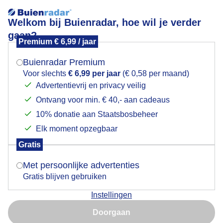
Welkom bij Buienradar, hoe wil je verder
gaan?
Premium € 6,99 / jaar
Mogen we je locatie gebruiken voor het
Lees meer.
weer?
Buienradar Premium
Strand
Voor slechts
€ 6,99 per jaar
(€ 0,58 per maand)
Advertentievrij en privacy veilig
Ontvang voor min. € 40,- aan cadeaus
Indien je hier nog geen akkoord op hebt gegeven,
verschijnt er zo een pop-up uit je browser waarin
10% donatie aan Staatsbosbeheer
deze toestemming gevraagd wordt.
Elk moment opzegbaar
Gratis
Is goed, toon de popup
Met persoonlijke advertenties
Gratis blijven gebruiken
Instellingen
Nu niet, misschien later
Doorgaan
Gebruik je Safari en wil je niet elke dag deze pop-up zien?