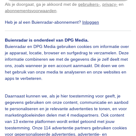
Als je doorgaat, ga je akkoord met de
gebruikers-
,
privacy-
en
Klik
hier
om dit aan te passen
abonnementsvoorwaarden
.
Door: Corinne de Kroon
Gemaakt: 10-06-2026, 11x bekeken
Heb je al een Buienradar-abonnement?
Inloggen
Buienradar is onderdeel van DPG Media.
Buienradar en DPG Media gebruiken cookies om informatie over
je apparaat, locatie, browser en surfgedrag te verzamelen. Deze
Bekijk slideshow
informatie combineren we met de gegevens die je zelf deelt met
ons, zoals wanneer je een account aanmaakt. Dit doen we om
het gebruik van onze media te analyseren en onze websites en
apps te verbeteren.
Een moment geduld aub...
Daarnaast kunnen we, als je hier toestemming voor geeft, je
gegevens gebruiken om onze content, communicatie en aanbod
te personaliseren en je relevante advertenties te tonen, en voor
marketingdoeleinden delen met 4 mediapartners. Ook content
van 13 externe platformen wordt enkel getoond met jouw
toestemming. Onze 114 advertentie partners gebruiken cookies
voor gepersonaliseerde advertenties, advertentie- en