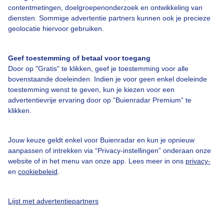
contentmetingen, doelgroepenonderzoek en ontwikkeling van
Over Buienradar
diensten. Sommige advertentie partners kunnen ook je precieze
geolocatie hiervoor gebruiken.
Bedrijfsgegevens
Veelgestelde vragen
Geef toestemming of betaal voor toegang
Door op "Gratis" te klikken, geef je toestemming voor alle
Contact
bovenstaande doeleinden. Indien je voor geen enkel doeleinde
Toegankelijkheid
toestemming wenst te geven, kun je kiezen voor een
advertentievrije ervaring door op “Buienradar Premium” te
Gebruikersvoorwaarden
klikken.
Adverteren
Buienradar Team
Jouw keuze geldt enkel voor Buienradar en kun je opnieuw
aanpassen of intrekken via “Privacy-instellingen” onderaan onze
Privacy beleid
website of in het menu van onze app. Lees meer in ons
privacy-
en
cookiebeleid
.
Cookie beleid
Privacy instellingen
Lijst met advertentiepartners
Gratis weerdata