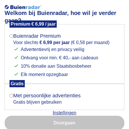
Welkom bij Buienradar, hoe wil je verder
gaan?
Premium € 6,99 / jaar
Mogen we je locatie gebruiken voor het
Lees meer.
weer?
Buienradar Premium
Erop gegokt maar gaat goed hoor de was drogen
Voor slechts
€ 6,99 per jaar
(€ 0,58 per maand)
buiten
Advertentievrij en privacy veilig
Ontvang voor min. € 40,- aan cadeaus
Indien je hier nog geen akkoord op hebt gegeven,
verschijnt er zo een pop-up uit je browser waarin
10% donatie aan Staatsbosbeheer
deze toestemming gevraagd wordt.
Elk moment opzegbaar
Gratis
Is goed, toon de popup
Met persoonlijke advertenties
Gratis blijven gebruiken
Instellingen
Nu niet, misschien later
Doorgaan
Om.16.15 uur nog geen druppel gezien alleen maar
Gebruik je Safari en wil je niet elke dag deze pop-up zien?