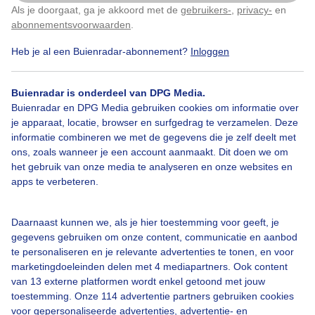
zon en wind met vriendelijke bewolking, was droogt
Als je doorgaat, ga je akkoord met de
gebruikers-
,
privacy-
en
Klik
hier
om dit aan te passen
goed met dit weer
abonnementsvoorwaarden
.
Heb je al een Buienradar-abonnement?
Inloggen
Door: Astrid Wiessner Hoog
Gemaakt: 10-06-2026, 35x bekeken
Buienradar is onderdeel van DPG Media.
Buienradar en DPG Media gebruiken cookies om informatie over
je apparaat, locatie, browser en surfgedrag te verzamelen. Deze
Buitenwas
Zon
Wind
informatie combineren we met de gegevens die je zelf deelt met
ons, zoals wanneer je een account aanmaakt. Dit doen we om
het gebruik van onze media te analyseren en onze websites en
apps te verbeteren.
Bekijk slideshow
Daarnaast kunnen we, als je hier toestemming voor geeft, je
gegevens gebruiken om onze content, communicatie en aanbod
te personaliseren en je relevante advertenties te tonen, en voor
marketingdoeleinden delen met 4 mediapartners. Ook content
Een moment geduld aub...
van 13 externe platformen wordt enkel getoond met jouw
toestemming. Onze 114 advertentie partners gebruiken cookies
voor gepersonaliseerde advertenties, advertentie- en