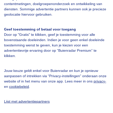
contentmetingen, doelgroepenonderzoek en ontwikkeling van
diensten. Sommige advertentie partners kunnen ook je precieze
geolocatie hiervoor gebruiken.
Over Buienradar
Geef toestemming of betaal voor toegang
Door op "Gratis" te klikken, geef je toestemming voor alle
bovenstaande doeleinden. Indien je voor geen enkel doeleinde
Bedrijfsgegevens
toestemming wenst te geven, kun je kiezen voor een
Veelgestelde vragen
advertentievrije ervaring door op “Buienradar Premium” te
klikken.
Contact
Toegankelijkheid
Jouw keuze geldt enkel voor Buienradar en kun je opnieuw
Gebruikersvoorwaarden
aanpassen of intrekken via “Privacy-instellingen” onderaan onze
website of in het menu van onze app. Lees meer in ons
privacy-
Adverteren
en
cookiebeleid
.
Buienradar Team
Privacy beleid
Lijst met advertentiepartners
Cookie beleid