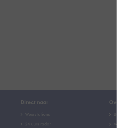
Doo
B
Direct naar
Over B
Weerstations
Bedrij
24 uurs radar
Veelge