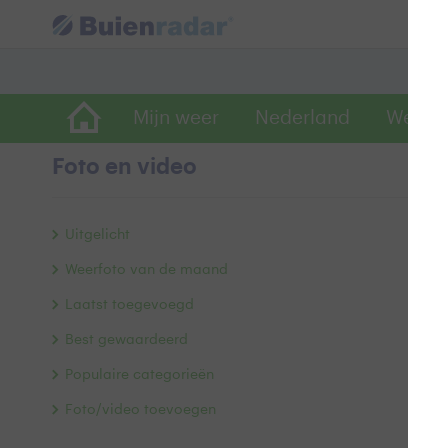
Mijn weer
Nederland
Wereld
Foto en video
Z
Uitgelicht
Weerfoto van de maand
Laatst toegevoegd
Best gewaardeerd
Populaire categorieën
Foto/video toevoegen