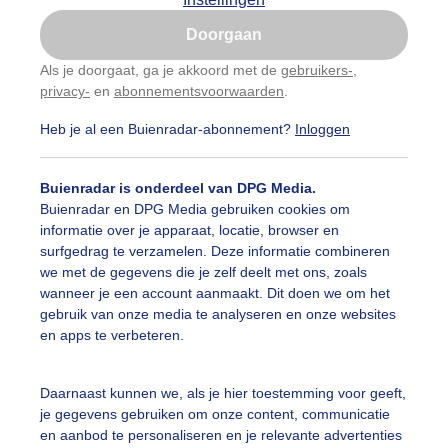
Is goed, toon de popup
Doorgaan
Nu niet, misschien later
Als je doorgaat, ga je akkoord met de
gebruikers-
,
privacy-
en
abonnementsvoorwaarden
.
Gebruik je Safari en wil je niet elke dag deze pop-up
zien?
Heb je al een Buienradar-abonnement?
Inloggen
Klik
hier
om dit aan te passen
Buienradar is onderdeel van DPG Media.
Buienradar en DPG Media gebruiken cookies om
informatie over je apparaat, locatie, browser en
surfgedrag te verzamelen. Deze informatie combineren
we met de gegevens die je zelf deelt met ons, zoals
wanneer je een account aanmaakt. Dit doen we om het
gebruik van onze media te analyseren en onze websites
en apps te verbeteren.
Daarnaast kunnen we, als je hier toestemming voor geeft,
je gegevens gebruiken om onze content, communicatie
en aanbod te personaliseren en je relevante advertenties