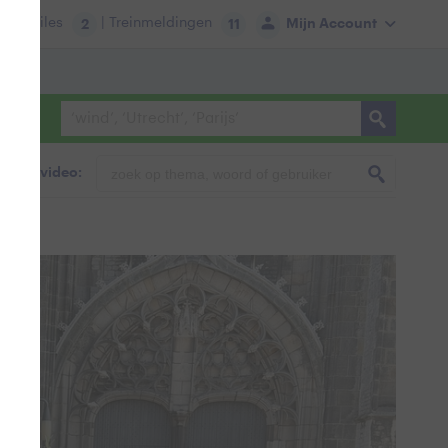
tie:
Files
| Treinmeldingen
Mijn Account
2
11
foto & video: