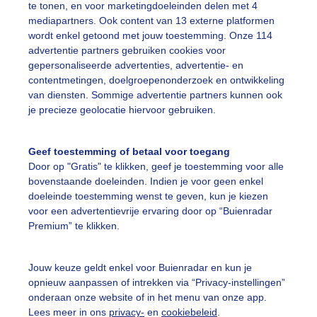
te tonen, en voor marketingdoeleinden delen met 4
mediapartners. Ook content van 13 externe platformen
r: Erica van Leeuwen-de Bruijn
Gemaakt: 10-06-2026, 31x bekek
wordt enkel getoond met jouw toestemming. Onze 114
advertentie partners gebruiken cookies voor
gepersonaliseerde advertenties, advertentie- en
contentmetingen, doelgroepenonderzoek en ontwikkeling
ekijk slideshow
van diensten. Sommige advertentie partners kunnen ook
je precieze geolocatie hiervoor gebruiken.
Geef toestemming of betaal voor toegang
Door op "Gratis" te klikken, geef je toestemming voor alle
bovenstaande doeleinden. Indien je voor geen enkel
Een moment geduld
doeleinde toestemming wenst te geven, kun je kiezen
voor een advertentievrije ervaring door op “Buienradar
Premium” te klikken.
uienradar
Mijn weer
Jouw keuze geldt enkel voor Buienradar en kun je
opnieuw aanpassen of intrekken via “Privacy-instellingen”
fsgegevens
De Bilt
onderaan onze website of in het menu van onze app.
stelde vragen
Lees meer in ons
privacy-
en
cookiebeleid
.