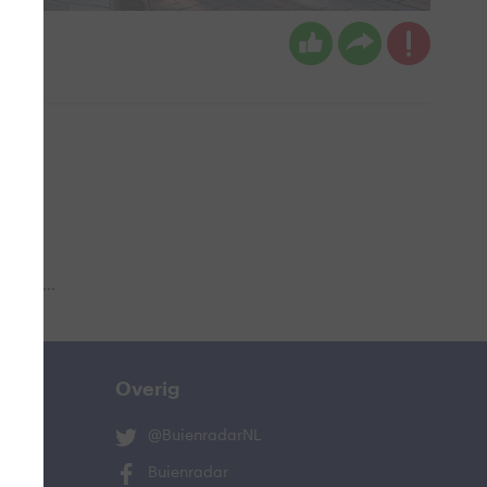
en
 aub...
Overig
@BuienradarNL
Buienradar