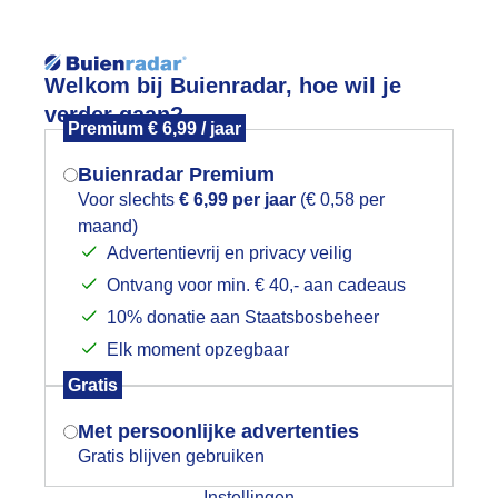
Reisinforma
Lees meer.
Welkom bij Buienradar, hoe wil je
verder gaan?
Premium € 6,99 / jaar
wijd
Foto en video
Weerzine
Buienradar Premium
Zoeken in 
Voor slechts
€ 6,99 per jaar
(€ 0,58 per
maand)
Mogen we je locatie gebruiken voor
on!
Advertentievrij en privacy veilig
het weer?
Ontvang voor min. € 40,- aan cadeaus
10% donatie aan Staatsbosbeheer
Elk moment opzegbaar
Indien je hier nog geen akkoord op hebt
Gratis
gegeven, verschijnt er zo een pop-up uit
je browser waarin deze toestemming
Met persoonlijke advertenties
gevraagd wordt.
Gratis blijven gebruiken
Instellingen