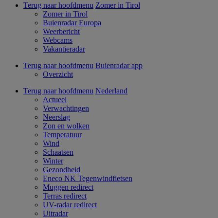
Terug naar hoofdmenu
Zomer in Tirol
Zomer in Tirol
Buienradar Europa
Weerbericht
Webcams
Vakantieradar
Terug naar hoofdmenu
Buienradar app
Overzicht
Terug naar hoofdmenu
Nederland
Actueel
Verwachtingen
Neerslag
Zon en wolken
Temperatuur
Wind
Schaatsen
Winter
Gezondheid
Eneco NK Tegenwindfietsen
Muggen redirect
Terras redirect
UV-radar redirect
Uitradar