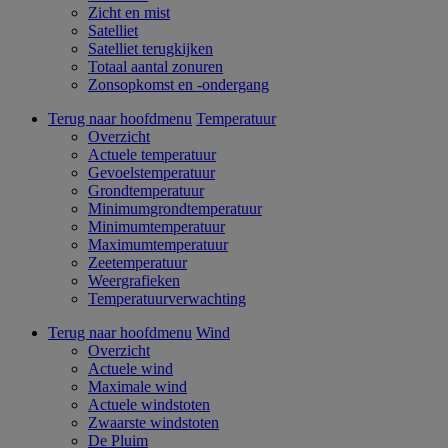
Zicht en mist
Satelliet
Satelliet terugkijken
Totaal aantal zonuren
Zonsopkomst en -ondergang
Terug naar hoofdmenu
Temperatuur
Overzicht
Actuele temperatuur
Gevoelstemperatuur
Grondtemperatuur
Minimumgrondtemperatuur
Minimumtemperatuur
Maximumtemperatuur
Zeetemperatuur
Weergrafieken
Temperatuurverwachting
Terug naar hoofdmenu
Wind
Overzicht
Actuele wind
Maximale wind
Actuele windstoten
Zwaarste windstoten
De Pluim