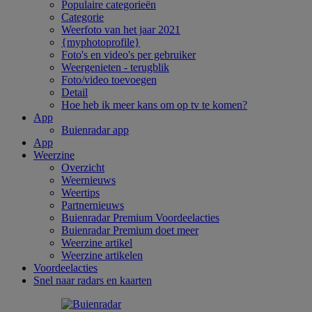
Populaire categorieën
Categorie
Weerfoto van het jaar 2021
{myphotoprofile}
Foto's en video's per gebruiker
Weergenieten - terugblik
Foto/video toevoegen
Detail
Hoe heb ik meer kans om op tv te komen?
App
Buienradar app
App
Weerzine
Overzicht
Weernieuws
Weertips
Partnernieuws
Buienradar Premium Voordeelacties
Buienradar Premium doet meer
Weerzine artikel
Weerzine artikelen
Voordeelacties
Snel naar radars en kaarten