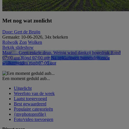
Met nog wat zonlicht
Door: Gert de Bruijn
Gemaakt: 10-06-2026, 34x bekeken
Rolwolk
Zon
Wolken
Bekijk slideshow
Maar…. Geen enkele drup. Weinig wind dankzij hogedruk
Rond
07:00 uur
Rond 07:00 uur
Na opklaringen binnendrijvende
wolkenvelden rond 07:00 uur
Een moment geduld aub...
Uitgelicht
Weerfoto van de week
Laatst toegevoegd
Best gewaardeerd
Populaire categorieën
{myphotoprofile}
Foto/video toevoegen