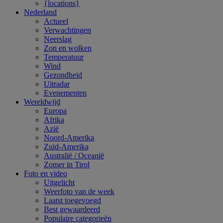
{locations}
Nederland
Actueel
Verwachtingen
Neerslag
Zon en wolken
Temperatuur
Wind
Gezondheid
Uitradar
Evenementen
Wereldwijd
Europa
Afrika
Azië
Noord-Amerika
Zuid-Amerika
Australië / Oceanië
Zomer in Tirol
Foto en video
Uitgelicht
Weerfoto van de week
Laatst toegevoegd
Best gewaardeerd
Populaire categorieën