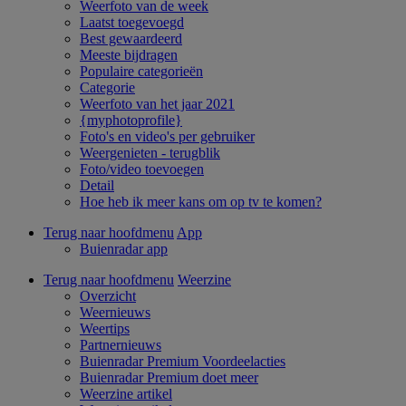
Weerfoto van de week
Laatst toegevoegd
Best gewaardeerd
Meeste bijdragen
Populaire categorieën
Categorie
Weerfoto van het jaar 2021
{myphotoprofile}
Foto's en video's per gebruiker
Weergenieten - terugblik
Foto/video toevoegen
Detail
Hoe heb ik meer kans om op tv te komen?
Terug naar hoofdmenu
App
Buienradar app
Terug naar hoofdmenu
Weerzine
Overzicht
Weernieuws
Weertips
Partnernieuws
Buienradar Premium Voordeelacties
Buienradar Premium doet meer
Weerzine artikel