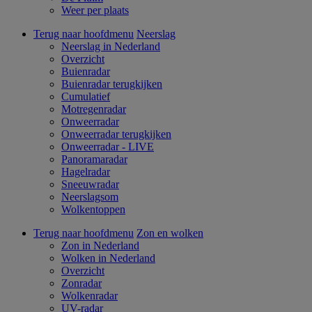
Weer per plaats
Terug naar hoofdmenu
Neerslag
Neerslag in Nederland
Overzicht
Buienradar
Buienradar terugkijken
Cumulatief
Motregenradar
Onweerradar
Onweerradar terugkijken
Onweerradar - LIVE
Panoramaradar
Hagelradar
Sneeuwradar
Neerslagsom
Wolkentoppen
Terug naar hoofdmenu
Zon en wolken
Zon in Nederland
Wolken in Nederland
Overzicht
Zonradar
Wolkenradar
UV-radar