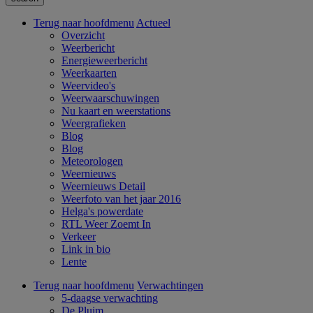
Terug naar hoofdmenu
Actueel
Overzicht
Weerbericht
Energieweerbericht
Weerkaarten
Weervideo's
Weerwaarschuwingen
Nu kaart en weerstations
Weergrafieken
Blog
Blog
Meteorologen
Weernieuws
Weernieuws Detail
Weerfoto van het jaar 2016
Helga's powerdate
RTL Weer Zoemt In
Verkeer
Link in bio
Lente
Terug naar hoofdmenu
Verwachtingen
5-daagse verwachting
De Pluim