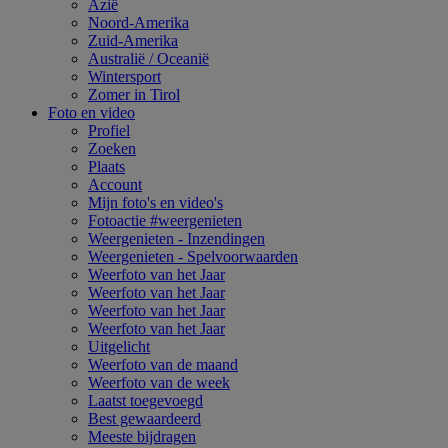
Azië
Noord-Amerika
Zuid-Amerika
Australië / Oceanië
Wintersport
Zomer in Tirol
Foto en video
Profiel
Zoeken
Plaats
Account
Mijn foto's en video's
Fotoactie #weergenieten
Weergenieten - Inzendingen
Weergenieten - Spelvoorwaarden
Weerfoto van het Jaar
Weerfoto van het Jaar
Weerfoto van het Jaar
Weerfoto van het Jaar
Uitgelicht
Weerfoto van de maand
Weerfoto van de week
Laatst toegevoegd
Best gewaardeerd
Meeste bijdragen