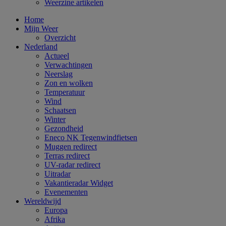
Weerzine artikelen
Home
Mijn Weer
Overzicht
Nederland
Actueel
Verwachtingen
Neerslag
Zon en wolken
Temperatuur
Wind
Schaatsen
Winter
Gezondheid
Eneco NK Tegenwindfietsen
Muggen redirect
Terras redirect
UV-radar redirect
Uitradar
Vakantieradar Widget
Evenementen
Wereldwijd
Europa
Afrika