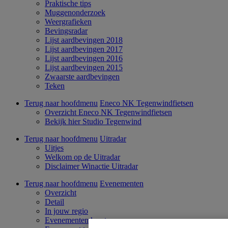
Praktische tips
Muggenonderzoek
Weergrafieken
Bevingsradar
Lijst aardbevingen 2018
Lijst aardbevingen 2017
Lijst aardbevingen 2016
Lijst aardbevingen 2015
Zwaarste aardbevingen
Teken
Terug naar hoofdmenu
Eneco NK Tegenwindfietsen
Overzicht Eneco NK Tegenwindfietsen
Bekijk hier Studio Tegenwind
Terug naar hoofdmenu
Uitradar
Uitjes
Welkom op de Uitradar
Disclaimer Winactie Uitradar
Terug naar hoofdmenu
Evenementen
Overzicht
Detail
In jouw regio
Evenementen kaart