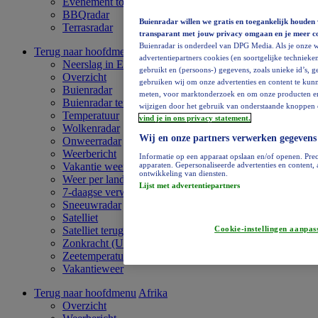
Evenement toevoegen
BBQradar
Buienradar willen we gratis en toegankelijk houden 
Terrasradar
transparant met jouw privacy omgaan en je meer c
Buienradar is onderdeel van DPG Media. Als je onze w
Terug naar hoofdmenu
Europa
advertentiepartners cookies (en soortgelijke technieken
Neerslag in Europa
gebruikt en (persoons-) gegevens, zoals unieke id’s, 
Overzicht
gebruiken wij om onze advertenties en content te kunn
Buienradar
meten, voor marktonderzoek en om onze producten en di
Buienradar terugkijken
wijzigen door het gebruik van onderstaande knoppen o
Temperatuur
vind je in ons privacy statement.
Wolkenradar
Wij en onze partners verwerken gegevens
Onweerradar
Weerbericht
Informatie op een apparaat opslaan en/of openen. Prec
Vakantie weervideo
apparaten. Gepersonaliseerde advertenties en content
ontwikkeling van diensten.
Weer per land
Lijst met advertentiepartners
7-daagse verwachting
Sneeuwradar
Satelliet
Satelliet terugkijken
Cookie-instellingen aanpas
Zonkracht (UV)
Zeetemperatuur
Vakantieweer
Terug naar hoofdmenu
Afrika
Overzicht