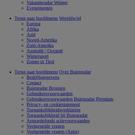
Vakantieradar Widget
Evenementen
Terug naar hoofdmenu
Wereldwijd
Europa
Afrika
Azië
Noord-Amerika
Zuid-Amerika
Australië / Oceanië
Wintersport
Zomer in Tirol
Terug naar hoofdmenu
Over Buienradar
Bedrijfsgegevens
Contact
Buienradar Bronnen
Gebruikersvoorwaarden
Gebruikersvoorwaarden Buienradar Premium
Privacy- en cookiestatement
Toegankelijkheidsverklaring
Toegankelijkheid bij Buienradar
Armoedefonds actievoorwaarden
Veelgestelde vragen
Veelgestelde vragen (Apps)