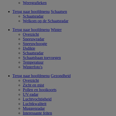
Weergrafieken
Terug naar hoofdmenu
Schaatsen
Schaatsradar
Welkom op de Schaatsradar
Terug naar hoofdmenu
Winter
Overzicht
Sneeuwradar
Sneeuwhoogte
IJsdikte
Schaatsradar
Schaatsbaan toevoegen
Temperatuur
Winterfoto's
Terug naar hoofdmenu
Gezondheid
Overzicht
Zicht en mist
Pollen en hooikoorts
UV-radar
Luchtvochtigheid
Luchtkwaliteit
Muggenradar
Interessante feiten