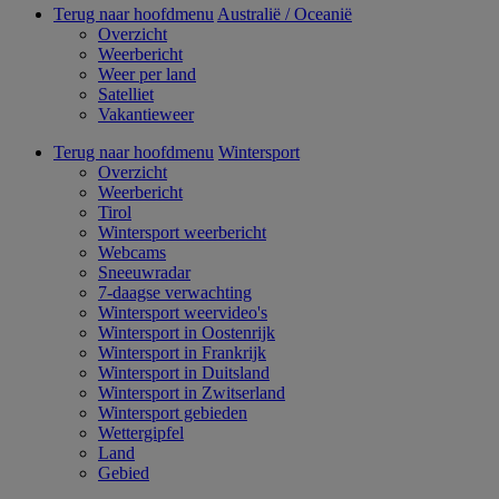
Terug naar hoofdmenu
Australië / Oceanië
Overzicht
Weerbericht
Weer per land
Satelliet
Vakantieweer
Terug naar hoofdmenu
Wintersport
Overzicht
Weerbericht
Tirol
Wintersport weerbericht
Webcams
Sneeuwradar
7-daagse verwachting
Wintersport weervideo's
Wintersport in Oostenrijk
Wintersport in Frankrijk
Wintersport in Duitsland
Wintersport in Zwitserland
Wintersport gebieden
Wettergipfel
Land
Gebied