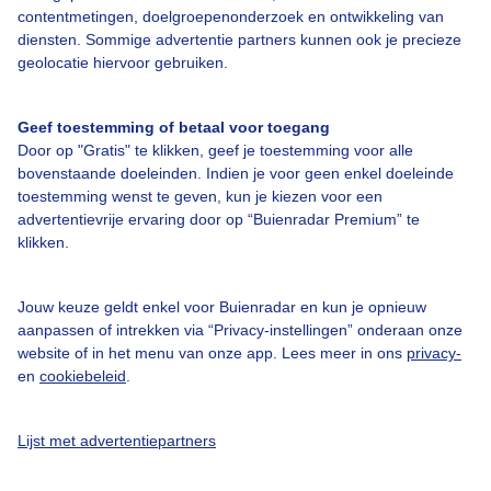
Bedrijfsgegevens
contentmetingen, doelgroepenonderzoek en ontwikkeling van
Veelgestelde vragen
diensten. Sommige advertentie partners kunnen ook je precieze
geolocatie hiervoor gebruiken.
Contact
Toegankelijkheid
Geef toestemming of betaal voor toegang
Door op "Gratis" te klikken, geef je toestemming voor alle
Gebruikersvoorwaarden
bovenstaande doeleinden. Indien je voor geen enkel doeleinde
Adverteren
toestemming wenst te geven, kun je kiezen voor een
advertentievrije ervaring door op “Buienradar Premium” te
Buienradar Team
klikken.
Privacy beleid
Cookie beleid
Jouw keuze geldt enkel voor Buienradar en kun je opnieuw
aanpassen of intrekken via “Privacy-instellingen” onderaan onze
Privacy instellingen
website of in het menu van onze app. Lees meer in ons
privacy-
Gratis weerdata
en
cookiebeleid
.
@BuienradarNL
Lijst met advertentiepartners
Buienradar