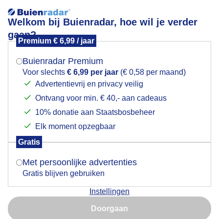
Welkom bij Buienradar, hoe wil je verder
gaan?
Premium € 6,99 / jaar
Mogen we je locatie gebruiken voor het
Stapelwolken en veel zon.
weer?
Buienradar Premium
Voor slechts
€ 6,99 per jaar
(€ 0,58 per maand)
Advertentievrij en privacy veilig
Ontvang voor min. € 40,- aan cadeaus
Indien je hier nog geen akkoord op hebt gegeven,
verschijnt er zo een pop-up uit je browser waarin
10% donatie aan Staatsbosbeheer
deze toestemming gevraagd wordt.
Elk moment opzegbaar
Gratis
Is goed, toon de popup
Met persoonlijke advertenties
Gratis blijven gebruiken
Instellingen
Nu niet, misschien later
Door: Adri Joosse
Gemaakt: 10-06-2026, 19x bekeken
Doorgaan
Gebruik je Safari en wil je niet elke dag deze pop-up zien?