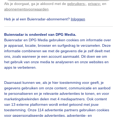
Als je doorgaat, ga je akkoord met de
gebruikers-
,
privacy-
en
Klik
hier
om dit aan te passen
abonnementsvoorwaarden
.
Heb je al een Buienradar-abonnement?
Inloggen
Bekijk slideshow
Buienradar is onderdeel van DPG Media.
Buienradar en DPG Media gebruiken cookies om informatie over
je apparaat, locatie, browser en surfgedrag te verzamelen. Deze
informatie combineren we met de gegevens die je zelf deelt met
ons, zoals wanneer je een account aanmaakt. Dit doen we om
het gebruik van onze media te analyseren en onze websites en
Een moment geduld aub...
apps te verbeteren.
Daarnaast kunnen we, als je hier toestemming voor geeft, je
gegevens gebruiken om onze content, communicatie en aanbod
te personaliseren en je relevante advertenties te tonen, en voor
marketingdoeleinden delen met 4 mediapartners. Ook content
Over Buienradar
van 13 externe platformen wordt enkel getoond met jouw
toestemming. Onze 114 advertentie partners gebruiken cookies
voor gepersonaliseerde advertenties, advertentie- en