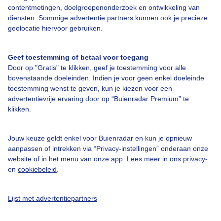
contentmetingen, doelgroepenonderzoek en ontwikkeling van
diensten. Sommige advertentie partners kunnen ook je precieze
Bedrijfsgegevens
geolocatie hiervoor gebruiken.
Veelgestelde vragen
Geef toestemming of betaal voor toegang
Contact
Door op "Gratis" te klikken, geef je toestemming voor alle
Toegankelijkheid
bovenstaande doeleinden. Indien je voor geen enkel doeleinde
toestemming wenst te geven, kun je kiezen voor een
Gebruikersvoorwaarden
advertentievrije ervaring door op “Buienradar Premium” te
klikken.
Adverteren
Buienradar Team
Jouw keuze geldt enkel voor Buienradar en kun je opnieuw
Privacy beleid
aanpassen of intrekken via “Privacy-instellingen” onderaan onze
website of in het menu van onze app. Lees meer in ons
privacy-
Cookie beleid
en
cookiebeleid
.
Privacy instellingen
Gratis weerdata
Lijst met advertentiepartners
@BuienradarNL