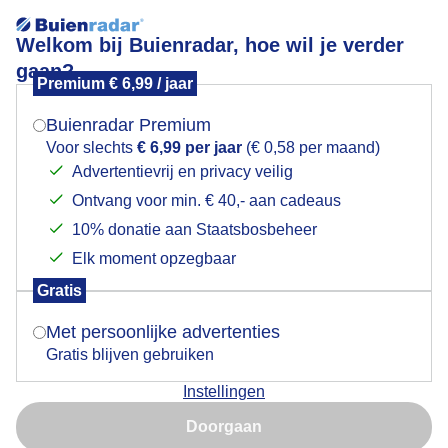
Welkom bij Buienradar, hoe wil je verder
gaan?
Premium € 6,99 / jaar
Mogen we je locatie gebruiken voor het
Onweersbui in Nunspeet
weer?
Buienradar Premium
Voor slechts
€ 6,99 per jaar
(€ 0,58 per maand)
Advertentievrij en privacy veilig
Ontvang voor min. € 40,- aan cadeaus
Indien je hier nog geen akkoord op hebt gegeven,
verschijnt er zo een pop-up uit je browser waarin
10% donatie aan Staatsbosbeheer
deze toestemming gevraagd wordt.
Elk moment opzegbaar
Gratis
Is goed, toon de popup
Met persoonlijke advertenties
Gratis blijven gebruiken
Weerfoto
Instellingen
Nu niet, misschien later
Door: Regina Vastenhout
Gemaakt: 10-06-2026, 877x bekeken
Doorgaan
Gebruik je Safari en wil je niet elke dag deze pop-up zien?