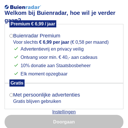
Welkom bij Buienradar, hoe wil je verder
gaan?
Premium € 6,99 / jaar
Mogen we je locatie gebruiken voor het
Lees meer.
weer?
Buienradar Premium
Weerfoto's 9 juni 2026: Fantastische luchten aan het
Voor slechts
€ 6,99 per jaar
(€ 0,58 per maand)
Wad bij Paesens - Moddergat vanavond
Advertentievrij en privacy veilig
Ontvang voor min. € 40,- aan cadeaus
Indien je hier nog geen akkoord op hebt gegeven,
verschijnt er zo een pop-up uit je browser waarin
10% donatie aan Staatsbosbeheer
deze toestemming gevraagd wordt.
Elk moment opzegbaar
Gratis
Is goed, toon de popup
Met persoonlijke advertenties
Gratis blijven gebruiken
Instellingen
Nu niet, misschien later
Doorgaan
Gebruik je Safari en wil je niet elke dag deze pop-up zien?