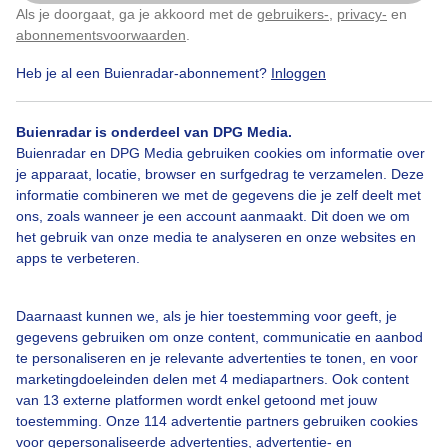
Als je doorgaat, ga je akkoord met de
gebruikers-
,
privacy-
en
Klik
hier
om dit aan te passen
Door: Tim Zijlstra
Gemaakt: 09-06-2026, 63x bekeken
abonnementsvoorwaarden
.
Heb je al een Buienradar-abonnement?
Inloggen
Buienradar is onderdeel van DPG Media.
Buienradar en DPG Media gebruiken cookies om informatie over
Bekijk slideshow
je apparaat, locatie, browser en surfgedrag te verzamelen. Deze
informatie combineren we met de gegevens die je zelf deelt met
ons, zoals wanneer je een account aanmaakt. Dit doen we om
het gebruik van onze media te analyseren en onze websites en
apps te verbeteren.
Een moment geduld aub...
Daarnaast kunnen we, als je hier toestemming voor geeft, je
gegevens gebruiken om onze content, communicatie en aanbod
te personaliseren en je relevante advertenties te tonen, en voor
marketingdoeleinden delen met 4 mediapartners. Ook content
van 13 externe platformen wordt enkel getoond met jouw
toestemming. Onze 114 advertentie partners gebruiken cookies
Over Buienradar
voor gepersonaliseerde advertenties, advertentie- en