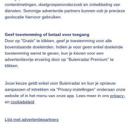
contentmetingen, doelgroepenonderzoek en ontwikkeling van
diensten. Sommige advertentie partners kunnen ook je precieze
Bedrijfsgegevens
geolocatie hiervoor gebruiken.
Veelgestelde vragen
Geef toestemming of betaal voor toegang
Contact
Door op "Gratis" te klikken, geef je toestemming voor alle
Toegankelijkheid
bovenstaande doeleinden. Indien je voor geen enkel doeleinde
toestemming wenst te geven, kun je kiezen voor een
Gebruikersvoorwaarden
advertentievrije ervaring door op “Buienradar Premium” te
klikken.
Adverteren
Buienradar Team
Jouw keuze geldt enkel voor Buienradar en kun je opnieuw
Privacy beleid
aanpassen of intrekken via “Privacy-instellingen” onderaan onze
website of in het menu van onze app. Lees meer in ons
privacy-
Cookie beleid
en
cookiebeleid
.
Privacy instellingen
Gratis weerdata
Lijst met advertentiepartners
@BuienradarNL