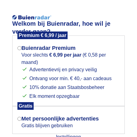
Reisinforma
Welkom bij Buienradar, hoe wil je
verder gaan?
Premium € 6,99 / jaar
Buienradar Premium
Voor slechts
€ 6,99 per jaar
(€ 0,58 per
wijd
Foto en video
Weerzine
maand)
Mogen we je locatie gebruiken voor
Advertentievrij en privacy veilig
het weer?
Zoeken in 
Ontvang voor min. € 40,- aan cadeaus
10% donatie aan Staatsbosbeheer
egenboog
Elk moment opzegbaar
Indien je hier nog geen akkoord op hebt
Gratis
gegeven, verschijnt er zo een pop-up uit
je browser waarin deze toestemming
Met persoonlijke advertenties
gevraagd wordt.
Gratis blijven gebruiken
Instellingen