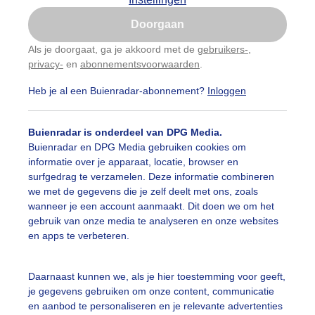
Is goed, toon de popup
Doorgaan
Nu niet, misschien later
Als je doorgaat, ga je akkoord met de
gebruikers-
,
privacy-
en
abonnementsvoorwaarden
.
Gebruik je Safari en wil je niet elke dag deze pop-up
zien?
Heb je al een Buienradar-abonnement?
Inloggen
Klik
hier
om dit aan te passen
Buienradar is onderdeel van DPG Media.
Buienradar en DPG Media gebruiken cookies om
informatie over je apparaat, locatie, browser en
surfgedrag te verzamelen. Deze informatie combineren
we met de gegevens die je zelf deelt met ons, zoals
wanneer je een account aanmaakt. Dit doen we om het
gebruik van onze media te analyseren en onze websites
en apps te verbeteren.
Daarnaast kunnen we, als je hier toestemming voor geeft,
r: ben Saanen
Gemaakt: 09-06-2026, 46x bekeken
je gegevens gebruiken om onze content, communicatie
en aanbod te personaliseren en je relevante advertenties