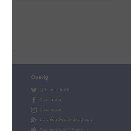
 aub...
Overig
@BuienradarNL
Buienradar
Buienradar
Download de Android app
Download de iOS app