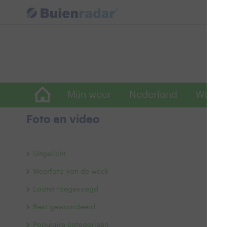
Mijn weer
Nederland
Wereld
Foto en video
r
Uitgelicht
Weerfoto van de week
Laatst toegevoegd
Best gewaardeerd
Populaire categorieën