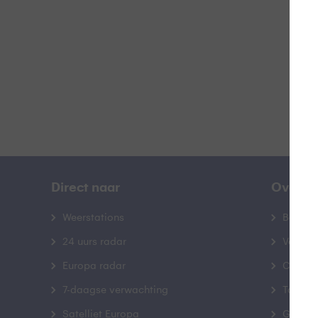
B
Direct naar
Over B
Weerstations
Bedrij
24 uurs radar
Veelge
Europa radar
Contac
7-daagse verwachting
Toegank
Satelliet Europa
Gebrui