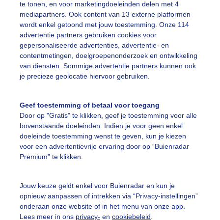
te tonen, en voor marketingdoeleinden delen met 4
mediapartners. Ook content van 13 externe platformen
ekijk slideshow
wordt enkel getoond met jouw toestemming. Onze 114
advertentie partners gebruiken cookies voor
gepersonaliseerde advertenties, advertentie- en
contentmetingen, doelgroepenonderzoek en ontwikkeling
van diensten. Sommige advertentie partners kunnen ook
je precieze geolocatie hiervoor gebruiken.
Een moment geduld
Geef toestemming of betaal voor toegang
Door op "Gratis" te klikken, geef je toestemming voor alle
bovenstaande doeleinden. Indien je voor geen enkel
uienradar
Mijn weer
doeleinde toestemming wenst te geven, kun je kiezen
voor een advertentievrije ervaring door op “Buienradar
fsgegevens
De Bilt
Premium” te klikken.
stelde vragen
t
Jouw keuze geldt enkel voor Buienradar en kun je
opnieuw aanpassen of intrekken via “Privacy-instellingen”
elijkheid
onderaan onze website of in het menu van onze app.
Lees meer in ons
privacy-
en
cookiebeleid
.
kersvoorwaarden