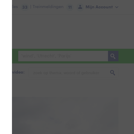
tie:
Files
| Treinmeldingen
Mijn Account
33
11
foto & video: