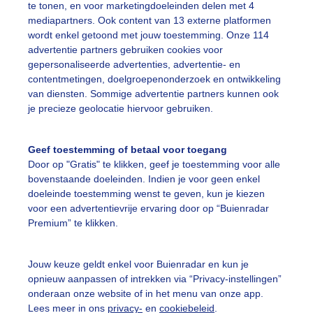
te tonen, en voor marketingdoeleinden delen met 4
mediapartners. Ook content van 13 externe platformen
wordt enkel getoond met jouw toestemming. Onze 114
ekijk slideshow
advertentie partners gebruiken cookies voor
gepersonaliseerde advertenties, advertentie- en
contentmetingen, doelgroepenonderzoek en ontwikkeling
van diensten. Sommige advertentie partners kunnen ook
je precieze geolocatie hiervoor gebruiken.
Een moment geduld
Geef toestemming of betaal voor toegang
Door op "Gratis" te klikken, geef je toestemming voor alle
bovenstaande doeleinden. Indien je voor geen enkel
doeleinde toestemming wenst te geven, kun je kiezen
uienradar
Mijn weer
voor een advertentievrije ervaring door op “Buienradar
Premium” te klikken.
fsgegevens
De Bilt
stelde vragen
Jouw keuze geldt enkel voor Buienradar en kun je
t
opnieuw aanpassen of intrekken via “Privacy-instellingen”
onderaan onze website of in het menu van onze app.
elijkheid
Lees meer in ons
privacy-
en
cookiebeleid
.