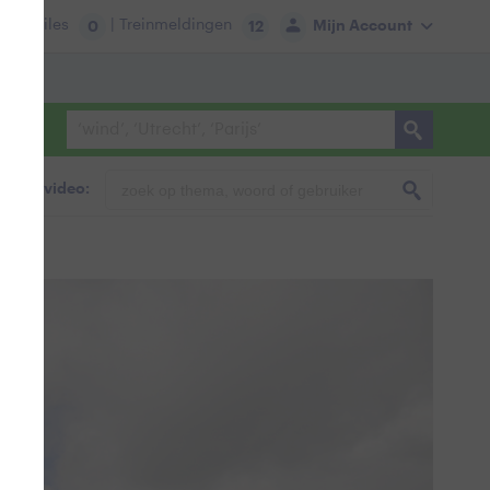
tie:
Files
| Treinmeldingen
Mijn Account
0
12
foto & video: