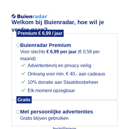
Reisinforma
Lees meer.
Welkom bij Buienradar, hoe wil je
verder gaan?
Premium € 6,99 / jaar
wijd
Foto en video
Weerzine
Buienradar Premium
Zoeken in 
Voor slechts
€ 6,99 per jaar
(€ 0,58 per
maand)
Mogen we je locatie gebruiken voor
nkele opklaringen
Advertentievrij en privacy veilig
het weer?
Ontvang voor min. € 40,- aan cadeaus
10% donatie aan Staatsbosbeheer
Elk moment opzegbaar
Indien je hier nog geen akkoord op hebt
Gratis
gegeven, verschijnt er zo een pop-up uit
je browser waarin deze toestemming
Met persoonlijke advertenties
gevraagd wordt.
Gratis blijven gebruiken
Instellingen