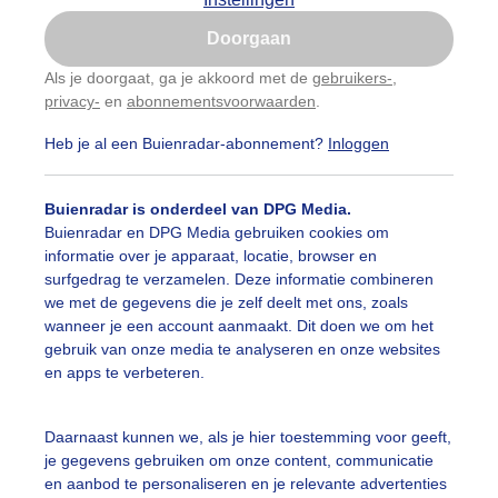
Is goed, toon de popup
Doorgaan
Nu niet, misschien later
Als je doorgaat, ga je akkoord met de
gebruikers-
,
privacy-
en
abonnementsvoorwaarden
.
Gebruik je Safari en wil je niet elke dag deze pop-up
zien?
Heb je al een Buienradar-abonnement?
Inloggen
Klik
hier
om dit aan te passen
Buienradar is onderdeel van DPG Media.
Buienradar en DPG Media gebruiken cookies om
informatie over je apparaat, locatie, browser en
surfgedrag te verzamelen. Deze informatie combineren
we met de gegevens die je zelf deelt met ons, zoals
wanneer je een account aanmaakt. Dit doen we om het
gebruik van onze media te analyseren en onze websites
en apps te verbeteren.
Daarnaast kunnen we, als je hier toestemming voor geeft,
je gegevens gebruiken om onze content, communicatie
r: ben Saanen
Gemaakt: 13-06-2024, 26x bekeken
en aanbod te personaliseren en je relevante advertenties