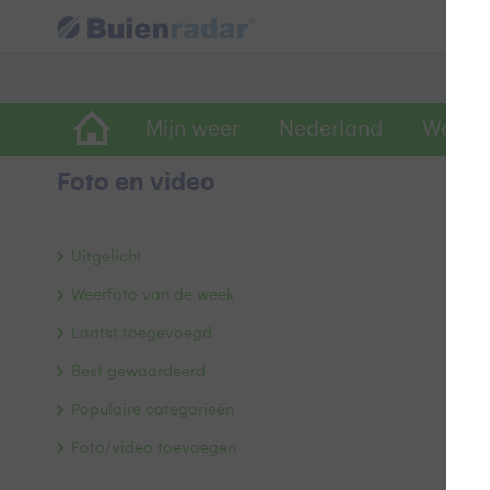
Mijn weer
Nederland
Wereld
Foto en video
e
Uitgelicht
Weerfoto van de week
Laatst toegevoegd
Best gewaardeerd
Populaire categorieën
Foto/video toevoegen