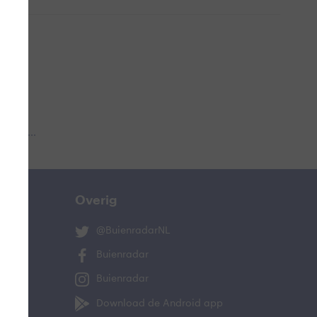
 aub...
Overig
@BuienradarNL
Buienradar
Buienradar
Download de Android app