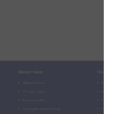
B
Direct naar
Over B
Weerstations
Bedrij
24 uurs radar
Veelge
Europa radar
Contac
7-daagse verwachting
Toegank