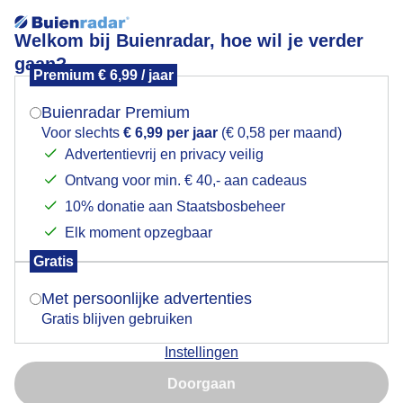
Welkom bij Buienradar, hoe wil je verder
gaan?
Premium € 6,99 / jaar
Mogen we je locatie gebruiken voor het
Dikke bui
weer?
Buienradar Premium
Voor slechts
€ 6,99 per jaar
(€ 0,58 per maand)
Advertentievrij en privacy veilig
Ontvang voor min. € 40,- aan cadeaus
Indien je hier nog geen akkoord op hebt gegeven,
verschijnt er zo een pop-up uit je browser waarin
10% donatie aan Staatsbosbeheer
deze toestemming gevraagd wordt.
Elk moment opzegbaar
Gratis
Is goed, toon de popup
Met persoonlijke advertenties
Gratis blijven gebruiken
Een dikke met regen en onweer
Instellingen
Nu niet, misschien later
Door: Eddy Philips
Gemaakt: 09-06-2026, 51x bekeken
Doorgaan
Gebruik je Safari en wil je niet elke dag deze pop-up zien?