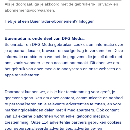
Als je doorgaat, ga je akkoord met de
gebruikers-
,
privacy-
en
Klik
hier
om dit aan te passen
abonnementsvoorwaarden
.
Heb je al een Buienradar-abonnement?
Inloggen
Regen
Wolken
Onweer
Buienradar is onderdeel van DPG Media.
Buienradar en DPG Media gebruiken cookies om informatie over
Bekijk slideshow
je apparaat, locatie, browser en surfgedrag te verzamelen. Deze
informatie combineren we met de gegevens die je zelf deelt met
ons, zoals wanneer je een account aanmaakt. Dit doen we om
het gebruik van onze media te analyseren en onze websites en
apps te verbeteren.
Een moment geduld aub...
Daarnaast kunnen we, als je hier toestemming voor geeft, je
gegevens gebruiken om onze content, communicatie en aanbod
te personaliseren en je relevante advertenties te tonen, en voor
marketingdoeleinden delen met 4 mediapartners. Ook content
van 13 externe platformen wordt enkel getoond met jouw
toestemming. Onze 114 advertentie partners gebruiken cookies
voor gepersonaliseerde advertenties, advertentie- en
Over Buienradar