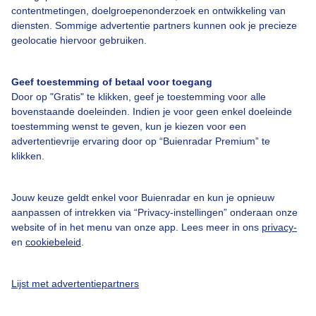
contentmetingen, doelgroepenonderzoek en ontwikkeling van
diensten. Sommige advertentie partners kunnen ook je precieze
Bedrijfsgegevens
geolocatie hiervoor gebruiken.
Veelgestelde vragen
Geef toestemming of betaal voor toegang
Contact
Door op "Gratis" te klikken, geef je toestemming voor alle
Toegankelijkheid
bovenstaande doeleinden. Indien je voor geen enkel doeleinde
toestemming wenst te geven, kun je kiezen voor een
Gebruikersvoorwaarden
advertentievrije ervaring door op “Buienradar Premium” te
klikken.
Adverteren
Buienradar Team
Jouw keuze geldt enkel voor Buienradar en kun je opnieuw
Privacy beleid
aanpassen of intrekken via “Privacy-instellingen” onderaan onze
website of in het menu van onze app. Lees meer in ons
privacy-
Cookie beleid
en
cookiebeleid
.
Privacy instellingen
Gratis weerdata
Lijst met advertentiepartners
@BuienradarNL