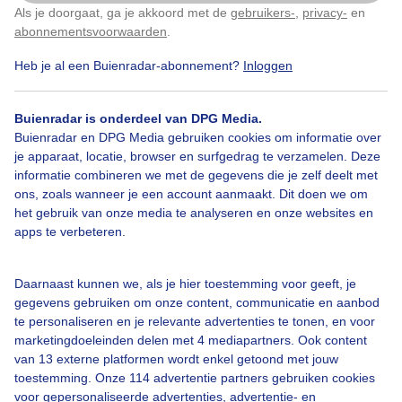
Als je doorgaat, ga je akkoord met de
gebruikers-
,
privacy-
en
Klik
hier
om dit aan te passen
Door: caroline berkers
Gemaakt: 09-06-2026, 120x bekeken
abonnementsvoorwaarden
.
Heb je al een Buienradar-abonnement?
Inloggen
Zon
Regen
Wolken
Buienradar is onderdeel van DPG Media.
Buienradar en DPG Media gebruiken cookies om informatie over
je apparaat, locatie, browser en surfgedrag te verzamelen. Deze
informatie combineren we met de gegevens die je zelf deelt met
Bekijk slideshow
ons, zoals wanneer je een account aanmaakt. Dit doen we om
het gebruik van onze media te analyseren en onze websites en
apps te verbeteren.
Daarnaast kunnen we, als je hier toestemming voor geeft, je
Een moment geduld aub...
gegevens gebruiken om onze content, communicatie en aanbod
te personaliseren en je relevante advertenties te tonen, en voor
marketingdoeleinden delen met 4 mediapartners. Ook content
van 13 externe platformen wordt enkel getoond met jouw
toestemming. Onze 114 advertentie partners gebruiken cookies
voor gepersonaliseerde advertenties, advertentie- en