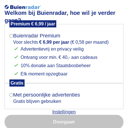
Welkom bij Buienradar, hoe wil je verder
gaan?
Premium € 6,99 / jaar
Mogen we je locatie gebruiken voor het
Zon wolken regen
weer?
Buienradar Premium
Voor slechts
€ 6,99 per jaar
(€ 0,58 per maand)
Advertentievrij en privacy veilig
Ontvang voor min. € 40,- aan cadeaus
Indien je hier nog geen akkoord op hebt gegeven,
verschijnt er zo een pop-up uit je browser waarin
10% donatie aan Staatsbosbeheer
deze toestemming gevraagd wordt.
Elk moment opzegbaar
Gratis
Is goed, toon de popup
Met persoonlijke advertenties
Gratis blijven gebruiken
Instellingen
Nu niet, misschien later
Mooi decor bij de molen
Doorgaan
Gebruik je Safari en wil je niet elke dag deze pop-up zien?