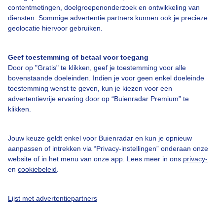
contentmetingen, doelgroepenonderzoek en ontwikkeling van
diensten. Sommige advertentie partners kunnen ook je precieze
Over Buienradar
geolocatie hiervoor gebruiken.
Bedrijfsgegevens
Geef toestemming of betaal voor toegang
Veelgestelde vragen
Door op "Gratis" te klikken, geef je toestemming voor alle
bovenstaande doeleinden. Indien je voor geen enkel doeleinde
Contact
toestemming wenst te geven, kun je kiezen voor een
Toegankelijkheid
advertentievrije ervaring door op “Buienradar Premium” te
klikken.
Gebruikersvoorwaarden
Adverteren
Jouw keuze geldt enkel voor Buienradar en kun je opnieuw
aanpassen of intrekken via “Privacy-instellingen” onderaan onze
Buienradar Team
website of in het menu van onze app. Lees meer in ons
privacy-
Privacy beleid
en
cookiebeleid
.
Cookie beleid
Lijst met advertentiepartners
Privacy instellingen
Gratis weerdata