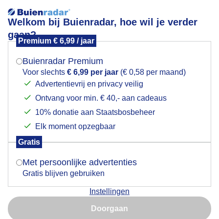
Welkom bij Buienradar, hoe wil je verder
gaan?
Premium € 6,99 / jaar
Mogen we je locatie gebruiken voor het
Mooie lucht
weer?
Buienradar Premium
Voor slechts
€ 6,99 per jaar
(€ 0,58 per maand)
Advertentievrij en privacy veilig
Ontvang voor min. € 40,- aan cadeaus
Indien je hier nog geen akkoord op hebt gegeven,
verschijnt er zo een pop-up uit je browser waarin
10% donatie aan Staatsbosbeheer
deze toestemming gevraagd wordt.
Elk moment opzegbaar
Gratis
Is goed, toon de popup
Met persoonlijke advertenties
Gratis blijven gebruiken
Instellingen
Nu niet, misschien later
Doorgaan
Gebruik je Safari en wil je niet elke dag deze pop-up zien?