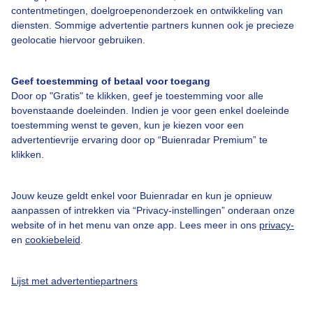
contentmetingen, doelgroepenonderzoek en ontwikkeling van
diensten. Sommige advertentie partners kunnen ook je precieze
geolocatie hiervoor gebruiken.
Over Buienradar
Geef toestemming of betaal voor toegang
Bedrijfsgegevens
Door op "Gratis" te klikken, geef je toestemming voor alle
bovenstaande doeleinden. Indien je voor geen enkel doeleinde
Veelgestelde vragen
toestemming wenst te geven, kun je kiezen voor een
Contact
advertentievrije ervaring door op “Buienradar Premium” te
klikken.
Toegankelijkheid
Gebruikersvoorwaarden
Jouw keuze geldt enkel voor Buienradar en kun je opnieuw
aanpassen of intrekken via “Privacy-instellingen” onderaan onze
Adverteren
website of in het menu van onze app. Lees meer in ons
privacy-
Buienradar Team
en
cookiebeleid
.
Privacy beleid
Lijst met advertentiepartners
Cookie beleid
Privacy instellingen