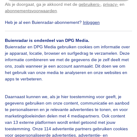
Sloot
Als je doorgaat, ga je akkoord met de
gebruikers-
,
privacy-
en
Klik
hier
om dit aan te passen
abonnementsvoorwaarden
.
Door: Hilde Groenevelt
Gemaakt: 09-06-2026, 19x bekeken
Heb je al een Buienradar-abonnement?
Inloggen
Buienradar is onderdeel van DPG Media.
Buienradar en DPG Media gebruiken cookies om informatie over
Zomer
je apparaat, locatie, browser en surfgedrag te verzamelen. Deze
informatie combineren we met de gegevens die je zelf deelt met
ons, zoals wanneer je een account aanmaakt. Dit doen we om
Bekijk slideshow
het gebruik van onze media te analyseren en onze websites en
apps te verbeteren.
Daarnaast kunnen we, als je hier toestemming voor geeft, je
gegevens gebruiken om onze content, communicatie en aanbod
te personaliseren en je relevante advertenties te tonen, en voor
Een moment geduld aub...
marketingdoeleinden delen met 4 mediapartners. Ook content
van 13 externe platformen wordt enkel getoond met jouw
toestemming. Onze 114 advertentie partners gebruiken cookies
voor gepersonaliseerde advertenties, advertentie- en