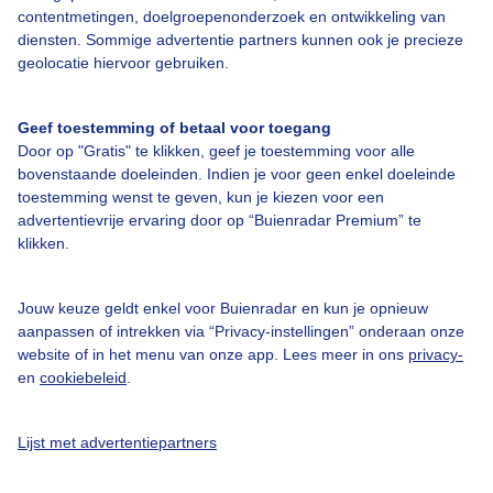
contentmetingen, doelgroepenonderzoek en ontwikkeling van
Veelgestelde vragen
diensten. Sommige advertentie partners kunnen ook je precieze
Contact
geolocatie hiervoor gebruiken.
Toegankelijkheid
Geef toestemming of betaal voor toegang
Gebruikersvoorwaarden
Door op "Gratis" te klikken, geef je toestemming voor alle
Adverteren
bovenstaande doeleinden. Indien je voor geen enkel doeleinde
toestemming wenst te geven, kun je kiezen voor een
Buienradar Team
advertentievrije ervaring door op “Buienradar Premium” te
klikken.
Privacy beleid
Cookie beleid
Jouw keuze geldt enkel voor Buienradar en kun je opnieuw
Privacy instellingen
aanpassen of intrekken via “Privacy-instellingen” onderaan onze
website of in het menu van onze app. Lees meer in ons
privacy-
Gratis weerdata
en
cookiebeleid
.
@BuienradarNL
Lijst met advertentiepartners
Buienradar
Buienradar