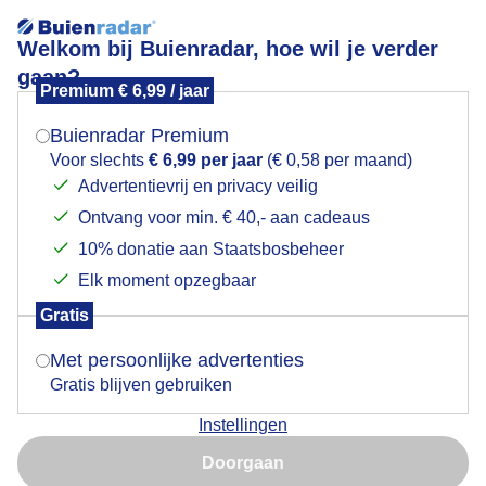
Welkom bij Buienradar, hoe wil je verder
gaan?
Premium € 6,99 / jaar
Mogen we je locatie gebruiken voor het
weerfoto
weer?
Buienradar Premium
Voor slechts
€ 6,99 per jaar
(€ 0,58 per maand)
Advertentievrij en privacy veilig
Ontvang voor min. € 40,- aan cadeaus
Indien je hier nog geen akkoord op hebt gegeven,
verschijnt er zo een pop-up uit je browser waarin
10% donatie aan Staatsbosbeheer
deze toestemming gevraagd wordt.
Elk moment opzegbaar
Gratis
Is goed, toon de popup
Met persoonlijke advertenties
Gratis blijven gebruiken
Instellingen
Nu niet, misschien later
Door: Adriaan willigen de
Gemaakt: 09-06-2026, 27x bekeken
Doorgaan
Gebruik je Safari en wil je niet elke dag deze pop-up zien?