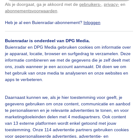
Als je doorgaat, ga je akkoord met de
gebruikers-
,
privacy-
en
Klik
hier
om dit aan te passen
abonnementsvoorwaarden
.
Heb je al een Buienradar-abonnement?
Inloggen
Bekijk slideshow
Buienradar is onderdeel van DPG Media.
Buienradar en DPG Media gebruiken cookies om informatie over
je apparaat, locatie, browser en surfgedrag te verzamelen. Deze
informatie combineren we met de gegevens die je zelf deelt met
ons, zoals wanneer je een account aanmaakt. Dit doen we om
Een moment geduld aub...
het gebruik van onze media te analyseren en onze websites en
apps te verbeteren.
Daarnaast kunnen we, als je hier toestemming voor geeft, je
gegevens gebruiken om onze content, communicatie en aanbod
te personaliseren en je relevante advertenties te tonen, en voor
Over Buienradar
marketingdoeleinden delen met 4 mediapartners. Ook content
van 13 externe platformen wordt enkel getoond met jouw
toestemming. Onze 114 advertentie partners gebruiken cookies
Bedrijfsgegevens
voor gepersonaliseerde advertenties, advertentie- en