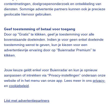
contentmetingen, doelgroepenonderzoek en ontwikkeling van
Veelgestelde vragen
diensten. Sommige advertentie partners kunnen ook je precieze
Contact
geolocatie hiervoor gebruiken.
Toegankelijkheid
Geef toestemming of betaal voor toegang
Gebruikersvoorwaarden
Door op "Gratis" te klikken, geef je toestemming voor alle
Adverteren
bovenstaande doeleinden. Indien je voor geen enkel doeleinde
toestemming wenst te geven, kun je kiezen voor een
Buienradar Team
advertentievrije ervaring door op “Buienradar Premium” te
klikken.
Privacy beleid
Cookie beleid
Jouw keuze geldt enkel voor Buienradar en kun je opnieuw
Privacy instellingen
aanpassen of intrekken via “Privacy-instellingen” onderaan onze
website of in het menu van onze app. Lees meer in ons
privacy-
Gratis weerdata
en
cookiebeleid
.
@BuienradarNL
Lijst met advertentiepartners
Buienradar
Buienradar