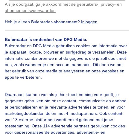
Als je doorgaat, ga je akkoord met de
gebruikers-
,
privacy-
en
Klik
hier
om dit aan te passen
abonnementsvoorwaarden
.
Heb je al een Buienradar-abonnement?
Inloggen
Bekijk slideshow
Buienradar is onderdeel van DPG Media.
Buienradar en DPG Media gebruiken cookies om informatie over
je apparaat, locatie, browser en surfgedrag te verzamelen. Deze
informatie combineren we met de gegevens die je zelf deelt met
ons, zoals wanneer je een account aanmaakt. Dit doen we om
Een moment geduld aub...
het gebruik van onze media te analyseren en onze websites en
apps te verbeteren.
Daarnaast kunnen we, als je hier toestemming voor geeft, je
gegevens gebruiken om onze content, communicatie en aanbod
te personaliseren en je relevante advertenties te tonen, en voor
Over Buienradar
marketingdoeleinden delen met 4 mediapartners. Ook content
van 13 externe platformen wordt enkel getoond met jouw
toestemming. Onze 114 advertentie partners gebruiken cookies
Bedrijfsgegevens
voor gepersonaliseerde advertenties, advertentie- en