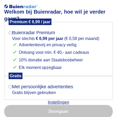
Welkom bij Buienradar, hoe wil je verder
gaan?
Premium € 6,99 / jaar
Mogen we je locatie gebruiken voor het
Weer een regenbui - Enschede
weer?
Buienradar Premium
Voor slechts
€ 6,99 per jaar
(€ 0,58 per maand)
Advertentievrij en privacy veilig
Ontvang voor min. € 40,- aan cadeaus
Indien je hier nog geen akkoord op hebt gegeven,
verschijnt er zo een pop-up uit je browser waarin
10% donatie aan Staatsbosbeheer
deze toestemming gevraagd wordt.
Elk moment opzegbaar
Gratis
Is goed, toon de popup
Met persoonlijke advertenties
Gratis blijven gebruiken
Instellingen
Nu niet, misschien later
Door: René Wolf
Gemaakt: 09-06-2026, 48x bekeken
Doorgaan
Gebruik je Safari en wil je niet elke dag deze pop-up zien?