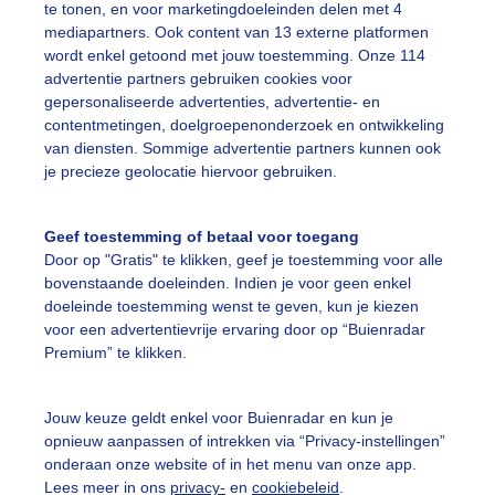
te tonen, en voor marketingdoeleinden delen met 4
mediapartners. Ook content van 13 externe platformen
wordt enkel getoond met jouw toestemming. Onze 114
advertentie partners gebruiken cookies voor
gepersonaliseerde advertenties, advertentie- en
nmorgen
contentmetingen, doelgroepenonderzoek en ontwikkeling
van diensten. Sommige advertentie partners kunnen ook
r: Dilia van Zon
Gemaakt: 09-06-2026, 60x bekeken
je precieze geolocatie hiervoor gebruiken.
acobsladders
Zonnestralen
Geef toestemming of betaal voor toegang
Door op "Gratis" te klikken, geef je toestemming voor alle
bovenstaande doeleinden. Indien je voor geen enkel
ekijk slideshow
doeleinde toestemming wenst te geven, kun je kiezen
voor een advertentievrije ervaring door op “Buienradar
Premium” te klikken.
Jouw keuze geldt enkel voor Buienradar en kun je
opnieuw aanpassen of intrekken via “Privacy-instellingen”
Een moment geduld
onderaan onze website of in het menu van onze app.
Lees meer in ons
privacy-
en
cookiebeleid
.