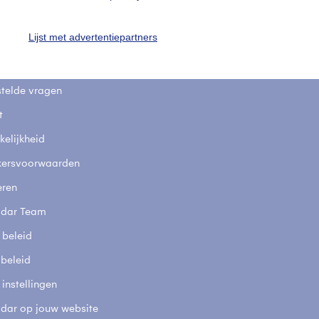
uienradar
Mijn weer
Lijst met advertentiepartners
fsgegevens
De Bilt
stelde vragen
t
elijkheid
kersvoorwaarden
eren
adar Team
 beleid
 beleid
 instellingen
adar op jouw website