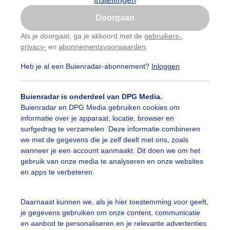
Is goed, toon de popup
Doorgaan
Nu niet, misschien later
Als je doorgaat, ga je akkoord met de
gebruikers-
,
privacy-
en
abonnementsvoorwaarden
.
Gebruik je Safari en wil je niet elke dag deze pop-up
zien?
Heb je al een Buienradar-abonnement?
Inloggen
Klik
hier
om dit aan te passen
Buienradar is onderdeel van DPG Media.
Buienradar en DPG Media gebruiken cookies om
informatie over je apparaat, locatie, browser en
surfgedrag te verzamelen. Deze informatie combineren
we met de gegevens die je zelf deelt met ons, zoals
wanneer je een account aanmaakt. Dit doen we om het
gebruik van onze media te analyseren en onze websites
en apps te verbeteren.
Daarnaast kunnen we, als je hier toestemming voor geeft,
je gegevens gebruiken om onze content, communicatie
en aanbod te personaliseren en je relevante advertenties