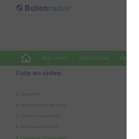
Mijn weer
Nederland
Wereld
Foto en video
W
Uitgelicht
Weerfoto van de week
Laatst toegevoegd
Best gewaardeerd
Populaire categorieën