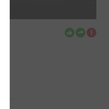
 aub...