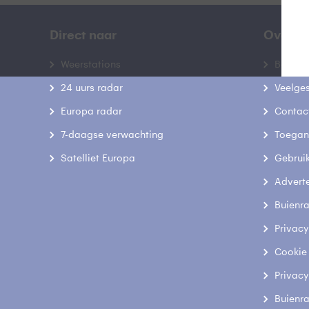
Direct naar
Over B
Weerstations
Bedrij
24 uurs radar
Veelge
Europa radar
Contac
7-daagse verwachting
Toegank
Satelliet Europa
Gebrui
Advert
Buienr
Privacy
Cookie
Privacy
Buienr