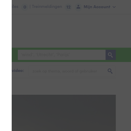
tie:
Files
| Treinmeldingen
Mijn Account
0
12
foto & video: