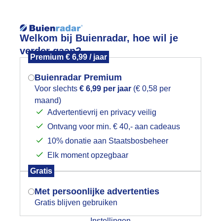
Reisinforma
Welkom bij Buienradar, hoe wil je
verder gaan?
Premium € 6,99 / jaar
Buienradar Premium
Voor slechts
€ 6,99 per jaar
(€ 0,58 per
wijd
Foto en video
Weerzine
maand)
Mogen we je locatie gebruiken voor
Advertentievrij en privacy veilig
het weer?
Zoeken in 
Ontvang voor min. € 40,- aan cadeaus
10% donatie aan Staatsbosbeheer
at prachtige wolkenlucht
Elk moment opzegbaar
Indien je hier nog geen akkoord op hebt
Gratis
gegeven, verschijnt er zo een pop-up uit
je browser waarin deze toestemming
Met persoonlijke advertenties
gevraagd wordt.
Gratis blijven gebruiken
Instellingen