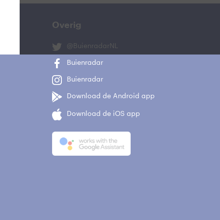
Overig
@BuienradarNL
Buienradar
Buienradar
Download de Android app
Download de iOS app