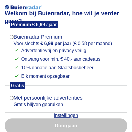
Welkom bij Buienradar, hoe wil je verder
gaan?
Premium € 6,99 / jaar
Mogen we je locatie gebruiken voor het
Plensbui
weer?
Buienradar Premium
Voor slechts
€ 6,99 per jaar
(€ 0,58 per maand)
Advertentievrij en privacy veilig
Ontvang voor min. € 40,- aan cadeaus
Indien je hier nog geen akkoord op hebt gegeven,
verschijnt er zo een pop-up uit je browser waarin
10% donatie aan Staatsbosbeheer
deze toestemming gevraagd wordt.
Elk moment opzegbaar
Gratis
Is goed, toon de popup
Met persoonlijke advertenties
Gratis blijven gebruiken
Klap onweer
Instellingen
Nu niet, misschien later
Door: Jolanda Bakker
Gemaakt: 08-06-2026, 46x bekeken
Doorgaan
Gebruik je Safari en wil je niet elke dag deze pop-up zien?