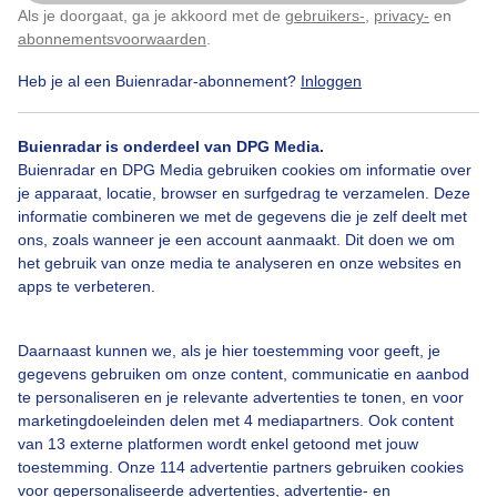
Als je doorgaat, ga je akkoord met de
gebruikers-
,
privacy-
en
Klik
hier
om dit aan te passen
abonnementsvoorwaarden
.
Heb je al een Buienradar-abonnement?
Inloggen
Regen
Buienradar is onderdeel van DPG Media.
Buienradar en DPG Media gebruiken cookies om informatie over
Bekijk slideshow
je apparaat, locatie, browser en surfgedrag te verzamelen. Deze
informatie combineren we met de gegevens die je zelf deelt met
ons, zoals wanneer je een account aanmaakt. Dit doen we om
het gebruik van onze media te analyseren en onze websites en
apps te verbeteren.
Een moment geduld aub...
Daarnaast kunnen we, als je hier toestemming voor geeft, je
gegevens gebruiken om onze content, communicatie en aanbod
te personaliseren en je relevante advertenties te tonen, en voor
marketingdoeleinden delen met 4 mediapartners. Ook content
van 13 externe platformen wordt enkel getoond met jouw
toestemming. Onze 114 advertentie partners gebruiken cookies
voor gepersonaliseerde advertenties, advertentie- en
Over Buienradar