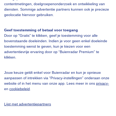
contentmetingen, doelgroepenonderzoek en ontwikkeling van
diensten. Sommige advertentie partners kunnen ook je precieze
Bedrijfsgegevens
geolocatie hiervoor gebruiken.
Veelgestelde vragen
Geef toestemming of betaal voor toegang
Contact
Door op "Gratis" te klikken, geef je toestemming voor alle
Toegankelijkheid
bovenstaande doeleinden. Indien je voor geen enkel doeleinde
toestemming wenst te geven, kun je kiezen voor een
Gebruikersvoorwaarden
advertentievrije ervaring door op “Buienradar Premium” te
klikken.
Adverteren
Buienradar Team
Jouw keuze geldt enkel voor Buienradar en kun je opnieuw
Privacy beleid
aanpassen of intrekken via “Privacy-instellingen” onderaan onze
website of in het menu van onze app. Lees meer in ons
privacy-
Cookie beleid
en
cookiebeleid
.
Privacy instellingen
Gratis weerdata
Lijst met advertentiepartners
@BuienradarNL